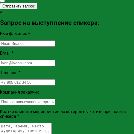
Отправить запрос
×
Запрос на выступление спикера:
Имя Фамилия
*
Email
*
Телефон
*
Компания заказчик
Кратко опишите мероприятие на которое вы хотите пригласить
спикера
*