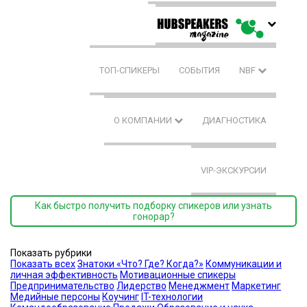
ТОП-СПИКЕРЫ
СОБЫТИЯ
NBF
О КОМПАНИИ
ДИАГНОСТИКА
VIP-ЭКСКУРСИИ
Как быстро получить подборку спикеров или узнать
гонорар?
Показать рубрики
Показать всех
Знатоки «Что? Где? Когда?»
Коммуникации и
личная эффективность
Мотивационные спикеры
Предпринимательство
Лидерство
Менеджмент
Маркетинг
Медийные персоны
Коучинг
IT-технологии