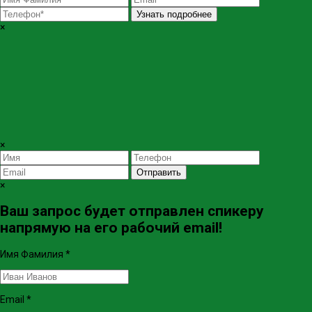
Узнать подробнее
×
×
Отправить
×
Ваш запрос будет отправлен спикеру
напрямую на его рабочий email!
Имя Фамилия
*
Email
*