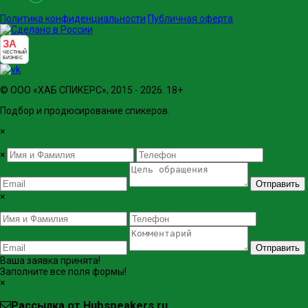
Политика конфиденциальности
Публичная оферта
ЗА
ЧЕСТНЫЙ
БИЗНЕС
© ООО «ХАБ СПИКЕРС», 2015 - 2026. 18+
Подбор и продюсирование спикеров.
×
×
Отправить
×
Отправить
Ваша заявка принята!
Заполните все поля формы!
×
Рассылка от Hubspeakers.ru