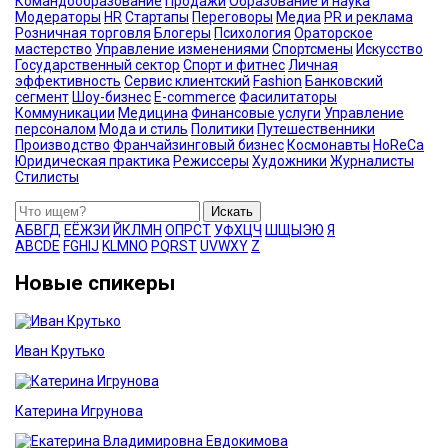
Командообразование
Продажи
Образование и наука
Модераторы
HR
Стартапы
Переговоры
Медиа
PR и реклама
Розничная торговля
Блогеры
Психология
Ораторское
мастерство
Управление изменениями
Спортсмены
Искусство
Государственный сектор
Спорт и фитнес
Личная
эффективность
Сервис клиентский
Fashion
Банковский
сегмент
Шоу-бизнес
E-commerce
Фасилитаторы
Коммуникации
Медицина
Финансовые услуги
Управление
персоналом
Мода и стиль
Политики
Путешественники
Производство
Франчайзинговый бизнес
Космонавты
HoReCa
Юридическая практика
Режиссеры
Художники
Журналисты
Стилисты
Искать
А
Б
В
Г
Д
Е
Ё
Ж
З
И
Й
К
Л
М
Н
О
П
Р
С
Т
У
Ф
Х
Ц
Ч
Ш
Щ
Ы
Э
Ю
Я
A
B
C
D
E
F
G
H
I
J
K
L
M
N
O
P
Q
R
S
T
U
V
W
X
Y
Z
Новые спикеры
Иван Крутько
Катерина Игрунова