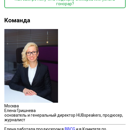
гонорар?
Команда
Москва
Елена Гришнева
основатель и генеральный директор HUBspeakers, продюсер,
журналист
Елена работала продюсером в
BBCG
и в Комитете по