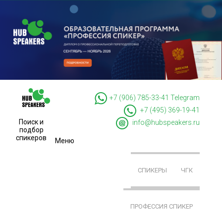
+7 (906) 785-33-41
Telegram
+7 (495) 369-19-41
Поиск и
info@hubspeakers.ru
подбор
спикеров
Меню
СПИКЕРЫ
ЧГК
ПРОФЕССИЯ СПИКЕР