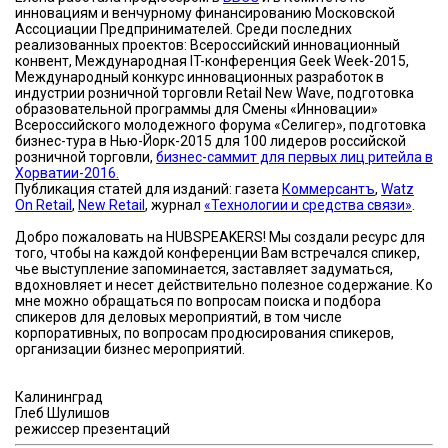
инновациям и венчурному финансированию Московской
Ассоциации Предпринимателей. Среди последних
реализованных проектов: Всероссийский инновационный
конвент, Международная IT-конференция Geek Week-2015,
Международный конкурс инновационных разработок в
индустрии розничной торговли Retail New Wave, подготовка
образовательной программы для Смены «Инновации»
Всероссийского молодежного форума «Селигер», подготовка
бизнес-тура в Нью-Йорк-2015 для 100 лидеров российской
розничной торговли,
бизнес-саммит для первых лиц ритейла в
Хорватии-2016.
Публикация статей для изданий: газета
Коммерсантъ
,
Watz
On Retail
,
New Retail
, журнал
«Технологии и средства связи»
.
Добро пожаловать на HUBSPEAKERS! Мы создали ресурс для
того, чтобы на каждой конференции Вам встречался спикер,
чье выступление запоминается, заставляет задуматься,
вдохновляет и несет действительно полезное содержание. Ко
мне можно обращаться по вопросам поиска и подбора
спикеров для деловых мероприятий, в том числе
корпоративных, по вопросам продюсирования спикеров,
организации бизнес мероприятий.
Калининград
Глеб Шулишов
режиссер презентаций