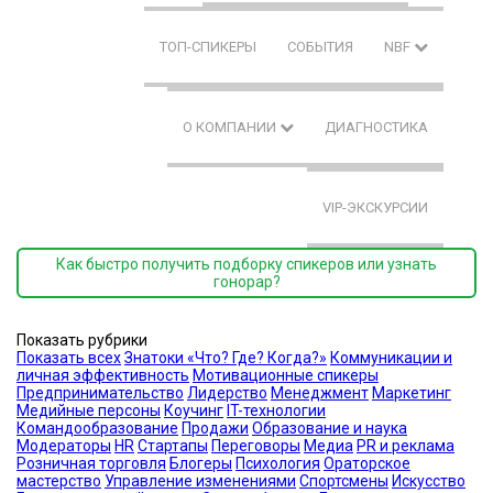
ТОП-СПИКЕРЫ
СОБЫТИЯ
NBF
О КОМПАНИИ
ДИАГНОСТИКА
VIP-ЭКСКУРСИИ
Как быстро получить подборку спикеров или узнать
гонорар?
Показать рубрики
Показать всех
Знатоки «Что? Где? Когда?»
Коммуникации и
личная эффективность
Мотивационные спикеры
Предпринимательство
Лидерство
Менеджмент
Маркетинг
Медийные персоны
Коучинг
IT-технологии
Командообразование
Продажи
Образование и наука
Модераторы
HR
Стартапы
Переговоры
Медиа
PR и реклама
Розничная торговля
Блогеры
Психология
Ораторское
мастерство
Управление изменениями
Спортсмены
Искусство