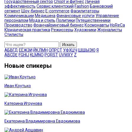
Государственный сектор
Спорт и фитнес
Личная
эффективность
Сервис клиентский
Fashion
Банковский
сегмент
Шоу-бизнес
E-commerce
Фасилитаторы
Коммуникации
Медицина
Финансовые услуги
Управление
персоналом
Мода и стиль
Политики
Путешественники
Производство
Франчайзинговый бизнес
Космонавты
HoReCa
Юридическая практика
Режиссеры
Художники
Журналисты
Стилисты
Искать
А
Б
В
Г
Д
Е
Ё
Ж
З
И
Й
К
Л
М
Н
О
П
Р
С
Т
У
Ф
Х
Ц
Ч
Ш
Щ
Ы
Э
Ю
Я
A
B
C
D
E
F
G
H
I
J
K
L
M
N
O
P
Q
R
S
T
U
V
W
X
Y
Z
Новые спикеры
Иван Крутько
Катерина Игрунова
Екатерина Владимировна Евдокимова