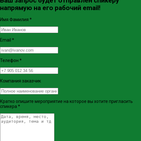
Ваш запрос будет отправлен спикеру
напрямую на его рабочий email!
Имя Фамилия
*
Email
*
Телефон
*
Компания заказчик
Кратко опишите мероприятие на которое вы хотите пригласить
спикера
*