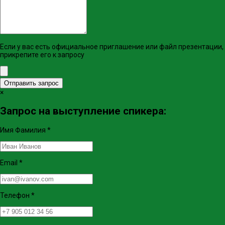
Если у вас есть официальное приглашение или файл презентации,
прикрепите его к запросу
Отправить запрос
×
Запрос на выступление спикера:
Имя Фамилия
*
Email
*
Телефон
*