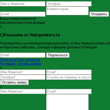
Отправить
Ваша заявка принята!
Заполните все поля формы!
×
Рассылка от Hubspeakers.ru
Подпишитесь на еженедельную рассылку, чтобы первым узнать об
интересных событиях, трендах и фишках ​для выступающих.
Подписаться
Попасть в базу спикеров
Не нашёл - оставь заявку
×
Оставить заявку
×