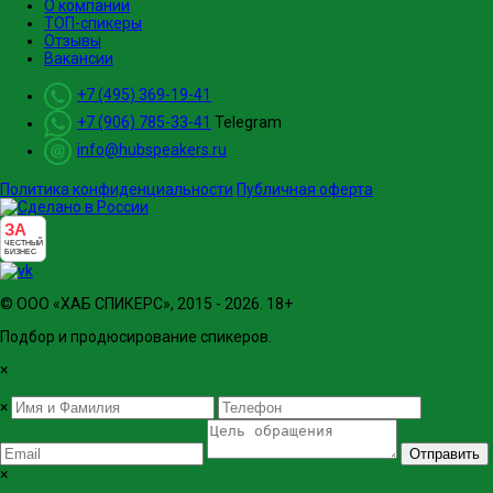
О компании
ТОП-спикеры
Отзывы
Вакансии
+7 (495) 369-19-41
+7 (906) 785-33-41
Telegram
info@hubspeakers.ru
Политика конфиденциальности
Публичная оферта
ЗА
ЧЕСТНЫЙ
БИЗНЕС
© ООО «ХАБ СПИКЕРС», 2015 - 2026. 18+
Подбор и продюсирование спикеров.
×
×
Отправить
×