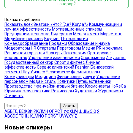
гонорар?
Показать рубрики
Показать всех
Знатоки «Что? Где? Когда?»
Коммуникации и
личная эффективность
Мотивационные спикеры
Предпринимательство
Лидерство
Менеджмент
Маркетинг
Медийные персоны
Коучинг
IT-технологии
Командообразование
Продажи
Образование и наука
Модераторы
HR
Стартапы
Переговоры
Медиа
PR и реклама
Розничная торговля
Блогеры
Психология
Ораторское
мастерство
Управление изменениями
Спортсмены
Искусство
Государственный сектор
Спорт и фитнес
Личная
эффективность
Сервис клиентский
Fashion
Банковский
сегмент
Шоу-бизнес
E-commerce
Фасилитаторы
Коммуникации
Медицина
Финансовые услуги
Управление
персоналом
Мода и стиль
Политики
Путешественники
Производство
Франчайзинговый бизнес
Космонавты
HoReCa
Юридическая практика
Режиссеры
Художники
Журналисты
Стилисты
Искать
А
Б
В
Г
Д
Е
Ё
Ж
З
И
Й
К
Л
М
Н
О
П
Р
С
Т
У
Ф
Х
Ц
Ч
Ш
Щ
Ы
Э
Ю
Я
A
B
C
D
E
F
G
H
I
J
K
L
M
N
O
P
Q
R
S
T
U
V
W
X
Y
Z
Новые спикеры