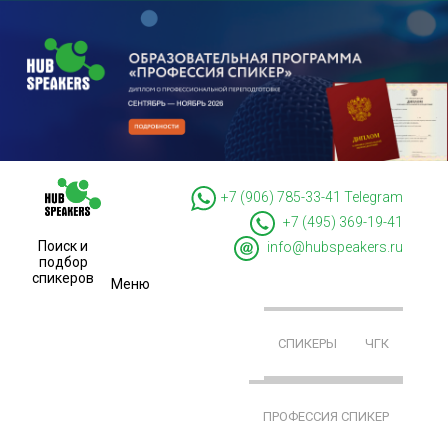
+7 (906) 785-33-41
Telegram
+7 (495) 369-19-41
Поиск и
info@hubspeakers.ru
подбор
спикеров
Меню
СПИКЕРЫ
ЧГК
ПРОФЕССИЯ СПИКЕР