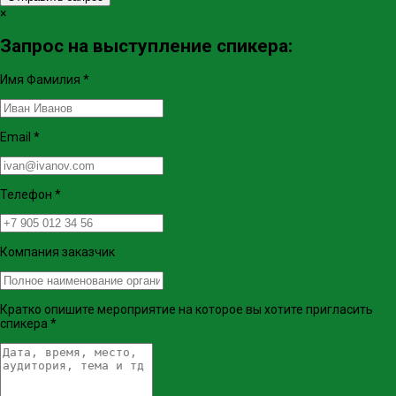
×
Запрос на выступление спикера:
Имя Фамилия
*
Email
*
Телефон
*
Компания заказчик
Кратко опишите мероприятие на которое вы хотите пригласить
спикера
*