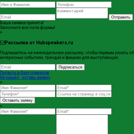
Отправить
Ваша заявка принята!
Заполните все поля формы!
×
Рассылка от Hubspeakers.ru
Подпишитесь на еженедельную рассылку, чтобы первым узнать об
интересных событиях, трендах и фишках ​для выступающих.
Подписаться
Попасть в базу спикеров
Не нашёл - оставь заявку
×
Оставить заявку
×