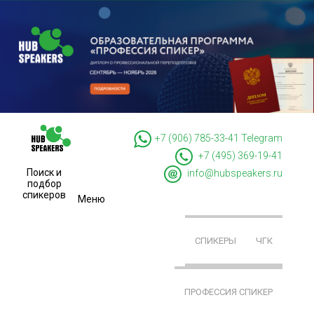
+7 (906) 785-33-41
Telegram
+7 (495) 369-19-41
Поиск и
info@hubspeakers.ru
подбор
спикеров
Меню
СПИКЕРЫ
ЧГК
ПРОФЕССИЯ СПИКЕР