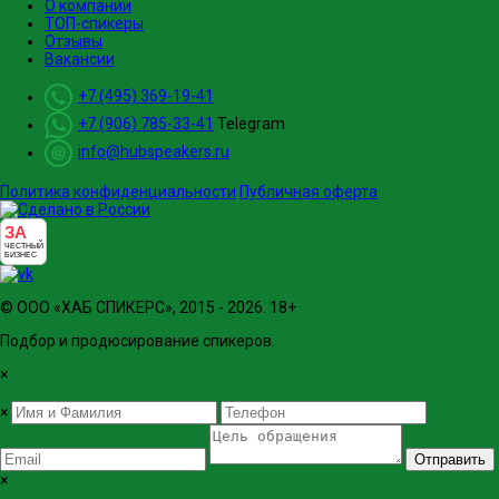
О компании
ТОП-спикеры
Отзывы
Вакансии
+7 (495) 369-19-41
+7 (906) 785-33-41
Telegram
info@hubspeakers.ru
Политика конфиденциальности
Публичная оферта
ЗА
ЧЕСТНЫЙ
БИЗНЕС
© ООО «ХАБ СПИКЕРС», 2015 - 2026. 18+
Подбор и продюсирование спикеров.
×
×
Отправить
×