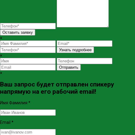
Оставить заявку
×
Узнать подробнее
×
Отправить
×
Ваш запрос будет отправлен спикеру
напрямую на его рабочий email!
Имя Фамилия
*
Email
*