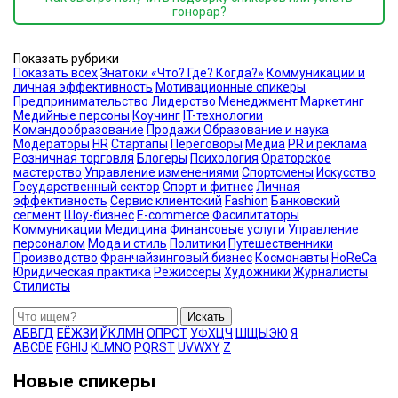
гонорар?
Показать рубрики
Показать всех
Знатоки «Что? Где? Когда?»
Коммуникации и
личная эффективность
Мотивационные спикеры
Предпринимательство
Лидерство
Менеджмент
Маркетинг
Медийные персоны
Коучинг
IT-технологии
Командообразование
Продажи
Образование и наука
Модераторы
HR
Стартапы
Переговоры
Медиа
PR и реклама
Розничная торговля
Блогеры
Психология
Ораторское
мастерство
Управление изменениями
Спортсмены
Искусство
Государственный сектор
Спорт и фитнес
Личная
эффективность
Сервис клиентский
Fashion
Банковский
сегмент
Шоу-бизнес
E-commerce
Фасилитаторы
Коммуникации
Медицина
Финансовые услуги
Управление
персоналом
Мода и стиль
Политики
Путешественники
Производство
Франчайзинговый бизнес
Космонавты
HoReCa
Юридическая практика
Режиссеры
Художники
Журналисты
Стилисты
Искать
А
Б
В
Г
Д
Е
Ё
Ж
З
И
Й
К
Л
М
Н
О
П
Р
С
Т
У
Ф
Х
Ц
Ч
Ш
Щ
Ы
Э
Ю
Я
A
B
C
D
E
F
G
H
I
J
K
L
M
N
O
P
Q
R
S
T
U
V
W
X
Y
Z
Новые спикеры