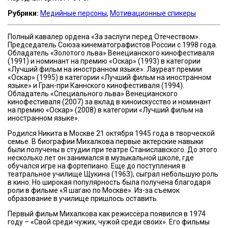
Рубрики:
Медийные персоны
,
Мотивационные спикеры
Полный кавалер ордена «За заслуги перед Отечеством».
Председатель Союза кинематографистов России с 1998 года.
Обладатель «Золотого льва» Венецианского кинофестиваля
(1991) и номинант на премию «Оскар» (1993) в категории
«Лучший фильм на иностранном языке». Лауреат премии
«Оскар» (1995) в категории «Лучший фильм на иностранном
языке» и Гран-при Каннского кинофестиваля (1994).
Обладатель «Специального льва» Венецианского
кинофестиваля (2007) за вклад в киноискусство и номинант
на премию «Оскар» (2008) в категории «Лучший фильм на
иностранном языке».
Родился Никита в Москве 21 октября 1945 года в творческой
семье. В биографии Михалкова первые актерские навыки
были получены в студии при театре Станиславского. До этого
несколько лет он занимался в музыкальной школе, где
обучался игре на фортепиано. Еще до поступления в
театральное училище Щукина (1963), сыграл небольшую роль
в кино. Но широкая популярность была получена благодаря
роли в фильме «Я шагаю по Москве». Из-за съемок
образование в училище пришлось оставить.
Первый фильм Михалкова как режиссёра появился в 1974
году – «Свой среди чужих, чужой среди своих». Его фильмы