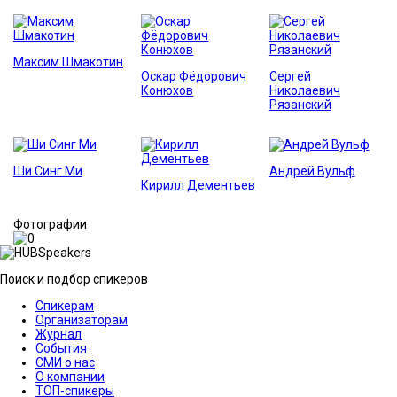
Максим Шмакотин
Оскар Фёдорович
Сергей
Конюхов
Николаевич
Рязанский
Ши Синг Ми
Андрей Вульф
Кирилл Дементьев
Фотографии
Поиск и подбор спикеров
Спикерам
Организаторам
Журнал
События
СМИ о нас
О компании
ТОП-спикеры