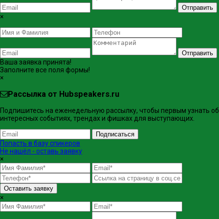
Отправить
×
Отправить
Ваша заявка принята!
Заполните все поля формы!
×
Рассылка от Hubspeakers.ru
Подпишитесь на еженедельную рассылку, чтобы первым узнать об
интересных событиях, трендах и фишках ​для выступающих.
Подписаться
Попасть в базу спикеров
Не нашёл - оставь заявку
×
Оставить заявку
×