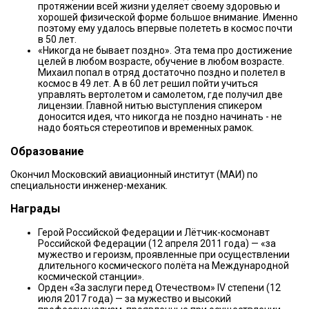
протяжении всей жизни уделяет своему здоровью и
хорошей физической форме большое внимание. Именно
поэтому ему удалось впервые полететь в космос почти
в 50 лет.
«Никогда не бывает поздно». Эта тема про достижение
целей в любом возрасте, обучение в любом возрасте.
Михаил попал в отряд достаточно поздно и полетел в
космос в 49 лет. А в 60 лет решил пойти учиться
управлять вертолетом и самолетом, где получил две
лицензии. Главной нитью выступления спикером
доносится идея, что никогда не поздно начинать - не
надо бояться стереотипов и временных рамок.
Образование
Окончил Московский авиационный институт (МАИ) по
специальности инженер-механик.
Награды
Герой Российской Федерации и Лётчик-космонавт
Российской Федерации (12 апреля 2011 года) — «за
мужество и героизм, проявленные при осуществлении
длительного космического полёта на Международной
космической станции».
Орден «За заслуги перед Отечеством» IV степени (12
июля 2017 года) — за мужество и высокий