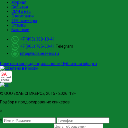
Журнал
События
СМИ о нас
О компании
ТОП-спикеры
Отзывы
Вакансии
+7 (495) 369-19-41
+7 (906) 785-33-41
Telegram
info@hubspeakers.ru
Политика конфиденциальности
Публичная оферта
ЗА
ЧЕСТНЫЙ
БИЗНЕС
© ООО «ХАБ СПИКЕРС», 2015 - 2026. 18+
Подбор и продюсирование спикеров.
×
×