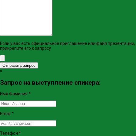
Если у вас есть официальное приглашение или файл презентации,
прикрепите его к запросу
Отправить запрос
×
Запрос на выступление спикера:
Имя Фамилия
*
Email
*
Телефон
*