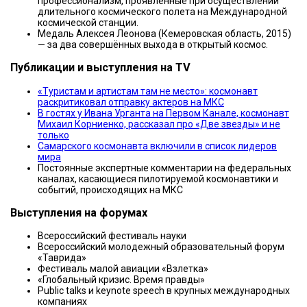
профессионализм, проявленные при осуществлении
длительного космического полета на Международной
космической станции.
Медаль Алексея Леонова (Кемеровская область, 2015)
— за два совершённых выхода в открытый космос.
Публикации и выступления на TV
«Туристам и артистам там не место»: космонавт
раскритиковал отправку актеров на МКС
В гостях у Ивана Урганта на Первом Канале, космонавт
Михаил Корниенко, рассказал про «Две звезды» и не
только
Самарского космонавта включили в список лидеров
мира
Постоянные экспертные комментарии на федеральных
каналах, касающиеся пилотируемой космонавтики и
событий, происходящих на МКС
Выступления на форумах
Всероссийский фестиваль науки
Всероссийский молодежный образовательный форум
«Таврида»
Фестиваль малой авиации «Взлетка»
«Глобальный кризис. Время правды»
Public talks и keynote speech в крупных международных
компаниях