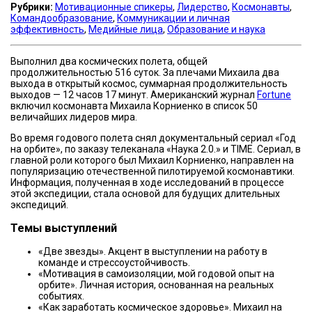
Рубрики:
Мотивационные спикеры
,
Лидерство
,
Космонавты
,
Командообразование
,
Коммуникации и личная
эффективность
,
Медийные лица
,
Образование и наука
Выполнил два космических полета, общей
продолжительностью 516 суток. За плечами Михаила два
выхода в открытый космос, суммарная продолжительность
выходов — 12 часов 17 минут. Американский журнал
Fortune
включил космонавта Михаила Корниенко в список 50
величайших лидеров мира.
Во время годового полета снял документальный сериал «Год
на орбите», по заказу телеканала «Наука 2.0.» и TIME. Сериал, в
главной роли которого был Михаил Корниенко, направлен на
популяризацию отечественной пилотируемой космонавтики.
Информация, полученная в ходе исследований в процессе
этой экспедиции, стала основой для будущих длительных
экспедиций.
Темы выступлений
«Две звезды». Акцент в выступлении на работу в
команде и стрессоустойчивость.
«Мотивация в самоизоляции, мой годовой опыт на
орбите». Личная история, основанная на реальных
событиях.
«Как заработать космическое здоровье». Михаил на