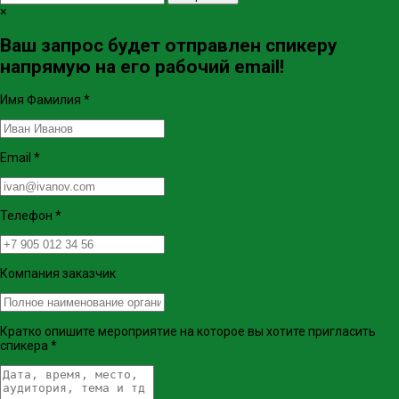
×
Ваш запрос будет отправлен спикеру
напрямую на его рабочий email!
Имя Фамилия
*
Email
*
Телефон
*
Компания заказчик
Кратко опишите мероприятие на которое вы хотите пригласить
спикера
*