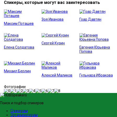
Спикеры, которые могут вас заинтересовать
Зоя Иванова
Гоар Давтян
Максим Поташев
Сергей Кузин
Елена Солдатова
Евгения Юрьевна
Попова
Михаил Берлин
Алексей Маликов
Гульнара Ибракова
Фотографии
Поиск и подбор спикеров
Спикерам
Организаторам