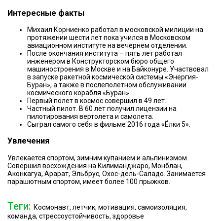
Интересные факты
Михаил Корниенко работал в московской милиции на
протяжении шести лет пока учился в Московском
авиационном институте на вечернем отделении.
После окончания института – пять лет работал
инженером в Конструкторском бюро общего
машиностроения в Москве и на Байконуре. Участвовал
в запуске ракетной космической системы «Энергия-
Буран», а также в послеполетном обслуживании
космического корабля «Буран».
Первый полет в космос совершил в 49 лет.
Частный пилот. В 60 лет получил лицензии на
пилотирования вертолета и самолета.
Сыграл самого себя в фильме 2016 года «Ёлки 5».
Увлечения
Увлекается спортом, зимним купанием и альпинизмом.
Совершил восхождения на Килиманджаро, Монблан,
Аконкагуа, Арарат, Эльбрус, Охос-дель-Саладо. Занимается
парашютным спортом, имеет более 100 прыжков.
Теги:
Космонавт, летчик, мотивация, самоизоляция,
команда, стрессоустойчивость, здоровье