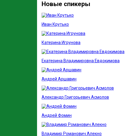
Новые спикеры
Иван Крутько
Катерина Игрунова
Екатерина Владимировна Евдокимова
Андрей Аршавин
Александр Григорьевич Асмолов
Андрей Фомин
Владимир Романович Алекно