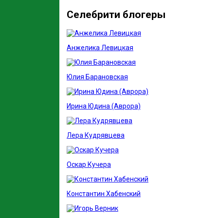
Селебрити блогеры
Анжелика Левицкая
Юлия Барановская
Ирина Юдина (Аврора)
Лера Кудрявцева
Оскар Кучера
Константин Хабенский