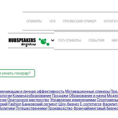
СПИКЕРЫ
ЧГК
ПРОФЕССИЯ СПИКЕР
УСЛУГИ
ТОП-СПИКЕРЫ
СОБЫТИЯ
NB
и узнать гонорар?
муникации и личная эффективность
Мотивационные спикеры
Пре
нологии
Командообразование
Продажи
Образование и наука
Моде
огия
Ораторское мастерство
Управление изменениями
Спортсмены
ский
Fashion
Банковский сегмент
Шоу-бизнес
E-commerce
Фасилит
Политики
Путешественники
Производство
Франчайзинговый бизне