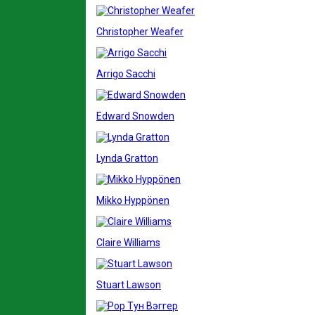
Christopher Weafer
Arrigo Sacchi
Edward Snowden
Lynda Gratton
Mikko Hyppönen
Claire Williams
Stuart Lawson