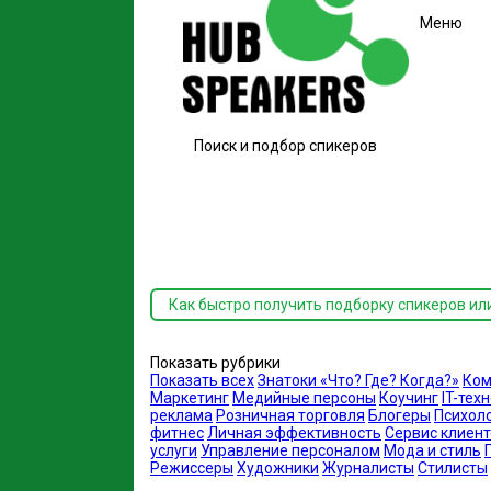
Меню
Поиск и подбор спикеров
Как быстро получить подборку спикеров ил
Показать рубрики
Показать всех
Знатоки «Что? Где? Когда?»
Ком
Маркетинг
Медийные персоны
Коучинг
IT-тех
реклама
Розничная торговля
Блогеры
Психол
фитнес
Личная эффективность
Сервис клиент
услуги
Управление персоналом
Мода и стиль
Режиссеры
Художники
Журналисты
Стилисты