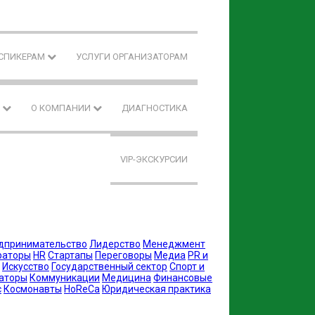
 СПИКЕРАМ
УСЛУГИ ОРГАНИЗАТОРАМ
F
О КОМПАНИИ
ДИАГНОСТИКА
VIP-ЭКСКУРСИИ
дпринимательство
Лидерство
Менеджмент
раторы
HR
Стартапы
Переговоры
Медиа
PR и
Искусство
Государственный сектор
Спорт и
аторы
Коммуникации
Медицина
Финансовые
с
Космонавты
HoReCa
Юридическая практика