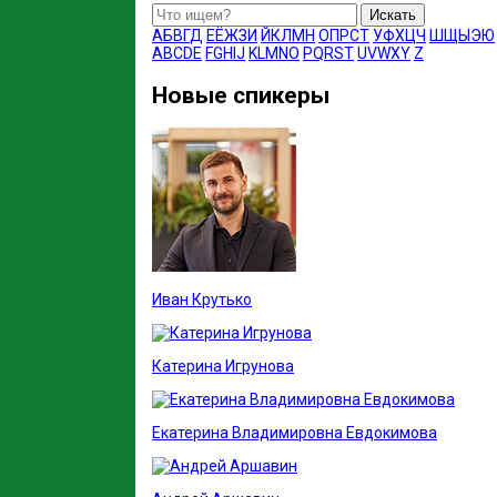
Искать
А
Б
В
Г
Д
Е
Ё
Ж
З
И
Й
К
Л
М
Н
О
П
Р
С
Т
У
Ф
Х
Ц
Ч
Ш
Щ
Ы
Э
Ю
A
B
C
D
E
F
G
H
I
J
K
L
M
N
O
P
Q
R
S
T
U
V
W
X
Y
Z
Новые спикеры
Иван Крутько
Катерина Игрунова
Екатерина Владимировна Евдокимова