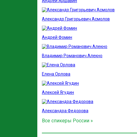
Андрей Аршавин
Александр Григорьевич Асмолов
Андрей Фомин
Владимир Романович Алекно
Елена Орлова
Алексей Ягудин
Александра Федорова
Все спикеры России »