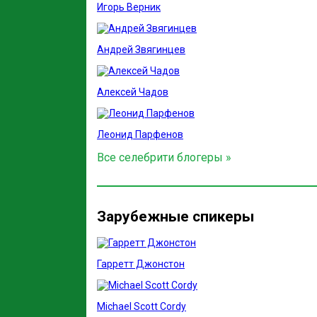
Игорь Верник
Андрей Звягинцев
Алексей Чадов
Леонид Парфенов
Все селебрити блогеры »
Зарубежные спикеры
Гарретт Джонстон
Michael Scott Cordy