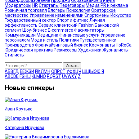
Командообразование
Продажи
Образование и наука
Модераторы
HR
Стартапы
Переговоры
Медиа
PR и реклама
Розничная торговля
Блогеры
Психология
Ораторское
мастерство
Управление изменениями
Спортсмены
Искусство
Государственный сектор
Спорт и фитнес
Личная
эффективность
Сервис клиентский
Fashion
Банковский
сегмент
Шоу-бизнес
E-commerce
Фасилитаторы
Коммуникации
Медицина
Финансовые услуги
Управление
персоналом
Мода и стиль
Политики
Путешественники
Производство
Франчайзинговый бизнес
Космонавты
HoReCa
Юридическая практика
Режиссеры
Художники
Журналисты
Стилисты
Искать
А
Б
В
Г
Д
Е
Ё
Ж
З
И
Й
К
Л
М
Н
О
П
Р
С
Т
У
Ф
Х
Ц
Ч
Ш
Щ
Ы
Э
Ю
Я
A
B
C
D
E
F
G
H
I
J
K
L
M
N
O
P
Q
R
S
T
U
V
W
X
Y
Z
Новые спикеры
Иван Крутько
Катерина Игрунова