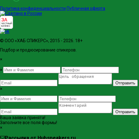
Политика конфиденциальности
Публичная оферта
ЗА
ЧЕСТНЫЙ
БИЗНЕС
© ООО «ХАБ СПИКЕРС», 2015 - 2026. 18+
Подбор и продюсирование спикеров.
×
×
Отправить
×
Отправить
Ваша заявка принята!
Заполните все поля формы!
×
Рассылка от Hubspeakers.ru