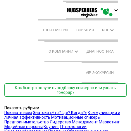
ТОП-СПИКЕРЫ
СОБЫТИЯ
NBF
О КОМПАНИИ
ДИАГНОСТИКА
VIP-ЭКСКУРСИИ
Как быстро получить подборку спикеров или узнать
гонорар?
Показать рубрики
Показать всех
Знатоки «Что? Где? Когда?»
Коммуникации и
личная эффективность
Мотивационные спикеры
Предпринимательство
Лидерство
Менеджмент
Маркетинг
Медийные персоны
Коучинг
IT-технологии