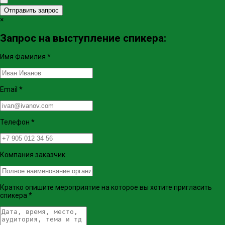
Отправить запрос
×
Запрос на выступление спикера:
Имя Фамилия
*
Email
*
Телефон
*
Компания заказчик
Кратко опишите мероприятие на которое вы хотите пригласить
спикера
*