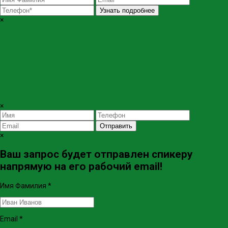
Узнать подробнее
×
×
Отправить
×
Ваш запрос будет отправлен спикеру
напрямую на его рабочий email!
Имя Фамилия
*
Email
*