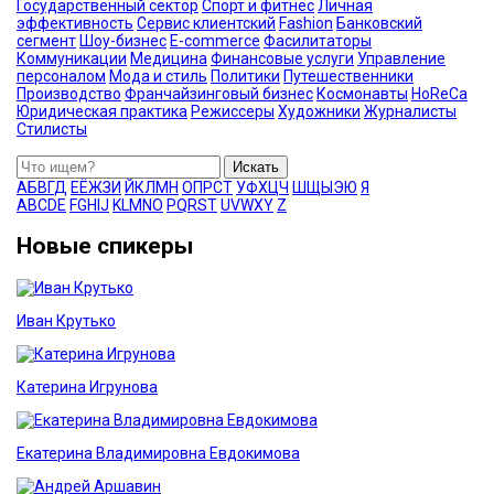
Государственный сектор
Спорт и фитнес
Личная
эффективность
Сервис клиентский
Fashion
Банковский
сегмент
Шоу-бизнес
E-commerce
Фасилитаторы
Коммуникации
Медицина
Финансовые услуги
Управление
персоналом
Мода и стиль
Политики
Путешественники
Производство
Франчайзинговый бизнес
Космонавты
HoReCa
Юридическая практика
Режиссеры
Художники
Журналисты
Стилисты
Искать
А
Б
В
Г
Д
Е
Ё
Ж
З
И
Й
К
Л
М
Н
О
П
Р
С
Т
У
Ф
Х
Ц
Ч
Ш
Щ
Ы
Э
Ю
Я
A
B
C
D
E
F
G
H
I
J
K
L
M
N
O
P
Q
R
S
T
U
V
W
X
Y
Z
Новые спикеры
Иван Крутько
Катерина Игрунова
Екатерина Владимировна Евдокимова