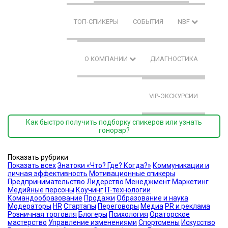
ТОП-СПИКЕРЫ
СОБЫТИЯ
NBF
О КОМПАНИИ
ДИАГНОСТИКА
VIP-ЭКСКУРСИИ
Как быстро получить подборку спикеров или узнать
гонорар?
Показать рубрики
Показать всех
Знатоки «Что? Где? Когда?»
Коммуникации и
личная эффективность
Мотивационные спикеры
Предпринимательство
Лидерство
Менеджмент
Маркетинг
Медийные персоны
Коучинг
IT-технологии
Командообразование
Продажи
Образование и наука
Модераторы
HR
Стартапы
Переговоры
Медиа
PR и реклама
Розничная торговля
Блогеры
Психология
Ораторское
мастерство
Управление изменениями
Спортсмены
Искусство