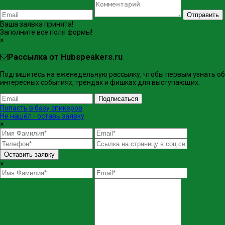
Отправить
Ваша заявка принята!
Заполните все поля формы!
×
Рассылка от Hubspeakers.ru
Подпишитесь на еженедельную рассылку, чтобы первым узнать об
интересных событиях, трендах и фишках ​для выступающих.
Подписаться
Попасть в базу спикеров
Не нашёл - оставь заявку
×
Оставить заявку
×