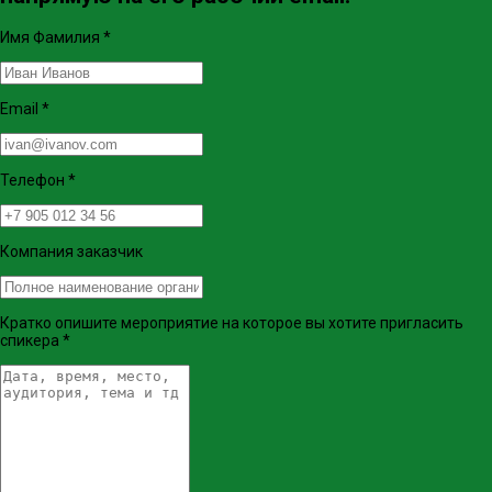
Имя Фамилия
*
Email
*
Телефон
*
Компания заказчик
Кратко опишите мероприятие на которое вы хотите пригласить
спикера
*