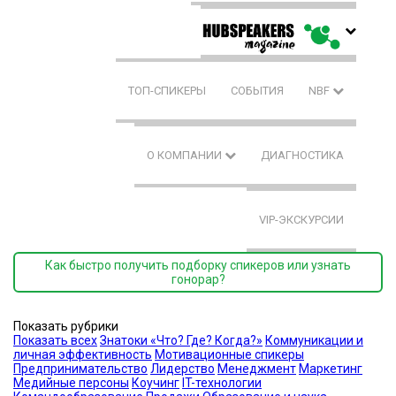
ТОП-СПИКЕРЫ
СОБЫТИЯ
NBF
О КОМПАНИИ
ДИАГНОСТИКА
VIP-ЭКСКУРСИИ
Как быстро получить подборку спикеров или узнать
гонорар?
Показать рубрики
Показать всех
Знатоки «Что? Где? Когда?»
Коммуникации и
личная эффективность
Мотивационные спикеры
Предпринимательство
Лидерство
Менеджмент
Маркетинг
Медийные персоны
Коучинг
IT-технологии