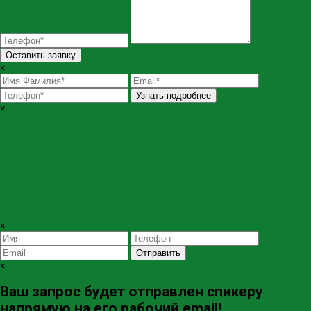
Оставить заявку
×
Узнать подробнее
×
×
Отправить
×
Ваш запрос будет отправлен спикеру
напрямую на его рабочий email!