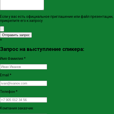
Если у вас есть официальное приглашение или файл презентации,
прикрепите его к запросу
Отправить запрос
×
Запрос на выступление спикера:
Имя Фамилия
*
Email
*
Телефон
*
Компания заказчик