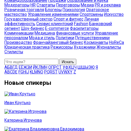
Командообразование
Продажи
Образование и наука
Модераторы
HR
Стартапы
Переговоры
Медиа
PR и реклама
Розничная торговля
Блогеры
Психология
Ораторское
мастерство
Управление изменениями
Спортсмены
Искусство
Государственный сектор
Спорт и фитнес
Личная
эффективность
Сервис клиентский
Fashion
Банковский
сегмент
Шоу-бизнес
E-commerce
Фасилитаторы
Коммуникации
Медицина
Финансовые услуги
Управление
персоналом
Мода и стиль
Политики
Путешественники
Производство
Франчайзинговый бизнес
Космонавты
HoReCa
Юридическая практика
Режиссеры
Художники
Журналисты
Стилисты
Искать
А
Б
В
Г
Д
Е
Ё
Ж
З
И
Й
К
Л
М
Н
О
П
Р
С
Т
У
Ф
Х
Ц
Ч
Ш
Щ
Ы
Э
Ю
Я
A
B
C
D
E
F
G
H
I
J
K
L
M
N
O
P
Q
R
S
T
U
V
W
X
Y
Z
Новые спикеры
Иван Крутько
Катерина Игрунова