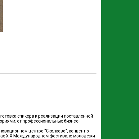
дготовка спикера к реализации поставленной
гориями: от профессиональных бизнес-
овационном центре "Сколково", конвент о
ках XIX Международном фестивале молодежи