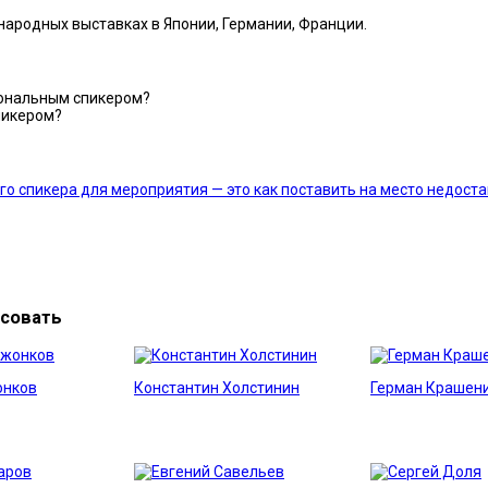
народных выставках в Японии, Германии, Франции.
иональным спикером?
пикером?
о спикера для мероприятия — это как поставить на место недост
есовать
онков
Константин Холстинин
Герман Крашен