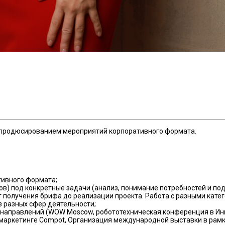
и продюсированием мероприятий корпоративного формата.
ивного формата;
в) под конкретные задачи (анализ, понимание потребностей и по
от получения брифа до реализации проекта. Работа с разными кате
з разных сфер деятельности;
аправлений (WOW Moscow, робототехническая конференция в Инн
аркетинге Compot, Организация международной выставки в рам