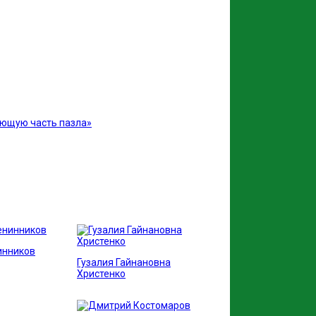
ающую часть пазла»
инников
Гузалия Гайнановна
Христенко