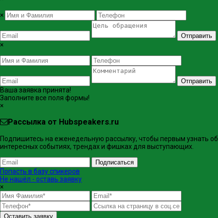
×
Отправить
×
Отправить
Ваша заявка принята!
Заполните все поля формы!
×
Рассылка от Hubspeakers.ru
Подпишитесь на еженедельную рассылку, чтобы первым узнать об
интересных событиях, трендах и фишках ​для выступающих.
Подписаться
Попасть в базу спикеров
Не нашёл - оставь заявку
×
Оставить заявку