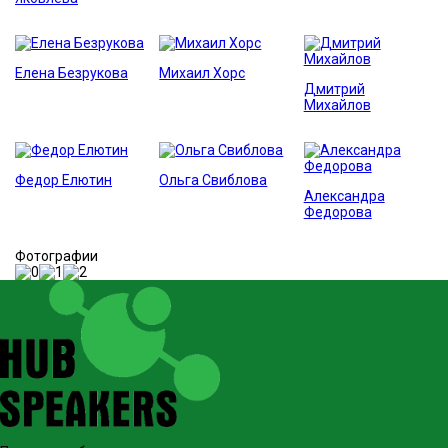
Елена Безрукова
Михаил Хорс
Дмитрий
Михайлов
Федор Елютин
Ольга Свиблова
Александра
Федорова
Фотографии