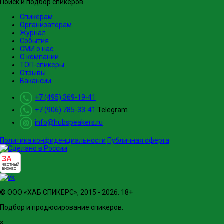
Поиск и подбор спикеров
Спикерам
Организаторам
Журнал
События
СМИ о нас
О компании
ТОП-спикеры
Отзывы
Вакансии
+7 (495) 369-19-41
+7 (906) 785-33-41
Telegram
info@hubspeakers.ru
Политика конфиденциальности
Публичная оферта
ЗА
ЧЕСТНЫЙ
БИЗНЕС
© ООО «ХАБ СПИКЕРС», 2015 - 2026. 18+
Подбор и продюсирование спикеров.
×