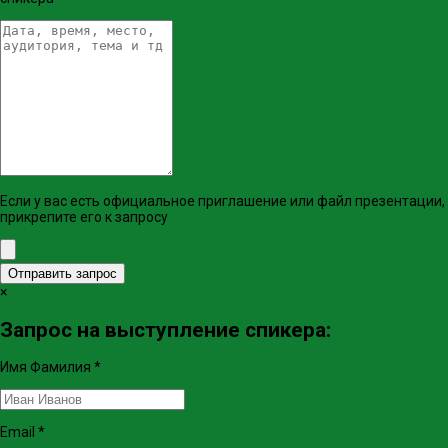
Если у вас есть официальное приглашение или файл презентации,
прикрепите его к запросу
Отправить запрос
×
Запрос на выступление спикера:
Имя Фамилия
*
Email
*