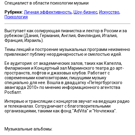
Специалист в области психологии музыки
Рубрики:
Личная эффективность
,
Шоу-бизнес
,
Искусство
,
Психология
Выступает как солирующая пианистка и лектор в России и за
рубежом (Дания, Германия, Англия, Финляндия, Италия,
Франция, Израиль).
Темы лекций и построение музыкальных программ неизменно
привлекают публику неординарностью и смелостью идей.
Ее аудитория: от академических залов, таких как Капелла,
Филармония и Концертный зал Мариинского театра до арт-
пространств, лофтов и джазовых клубов. Работает с
современными композиторами, пишущими музыку
специально для нее. Вошла в двадцатку «Петергбургского
авангарда 2010» по мнению информационного агентства
Росбалт.
Интервью и трансляции с концертов звучат на ведущих радио
и телеканалах. Сотрудничает с благотворительными
организациями, такими как фонд "AdVita" и "Ночлежка".
Музыкальные альбомы: