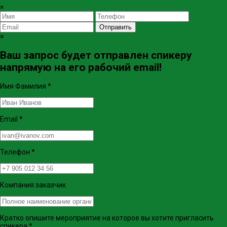
×
Отправить
×
Ваш запрос будет отправлен спикеру
напрямую на его рабочий email!
Имя Фамилия
*
Email
*
Телефон
*
Компания заказчик
Кратко опишите мероприятие на которое вы хотите пригласить
спикера
*