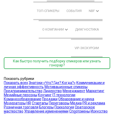
ТОП-СПИКЕРЫ
СОБЫТИЯ
NBF
О КОМПАНИИ
ДИАГНОСТИКА
VIP-ЭКСКУРСИИ
Как быстро получить подборку спикеров или узнать
гонорар?
Показать рубрики
Показать всех
Знатоки «Что? Где? Когда?»
Коммуникации и
личная эффективность
Мотивационные спикеры
Предпринимательство
Лидерство
Менеджмент
Маркетинг
Медийные персоны
Коучинг
IT-технологии
Командообразование
Продажи
Образование и наука
Модераторы
HR
Стартапы
Переговоры
Медиа
PR и реклама
Розничная торговля
Блогеры
Психология
Ораторское
мастерство
Управление изменениями
Спортсмены
Искусство