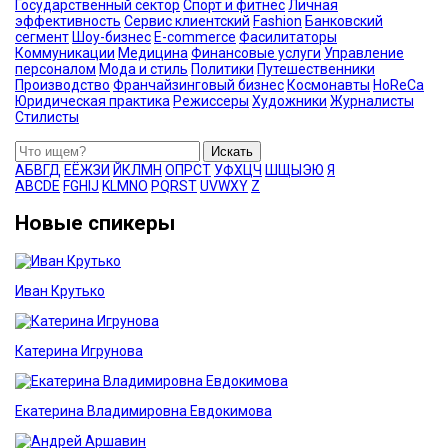
Государственный сектор
Спорт и фитнес
Личная
эффективность
Сервис клиентский
Fashion
Банковский
сегмент
Шоу-бизнес
E-commerce
Фасилитаторы
Коммуникации
Медицина
Финансовые услуги
Управление
персоналом
Мода и стиль
Политики
Путешественники
Производство
Франчайзинговый бизнес
Космонавты
HoReCa
Юридическая практика
Режиссеры
Художники
Журналисты
Стилисты
Искать
А
Б
В
Г
Д
Е
Ё
Ж
З
И
Й
К
Л
М
Н
О
П
Р
С
Т
У
Ф
Х
Ц
Ч
Ш
Щ
Ы
Э
Ю
Я
A
B
C
D
E
F
G
H
I
J
K
L
M
N
O
P
Q
R
S
T
U
V
W
X
Y
Z
Новые спикеры
Иван Крутько
Катерина Игрунова
Екатерина Владимировна Евдокимова