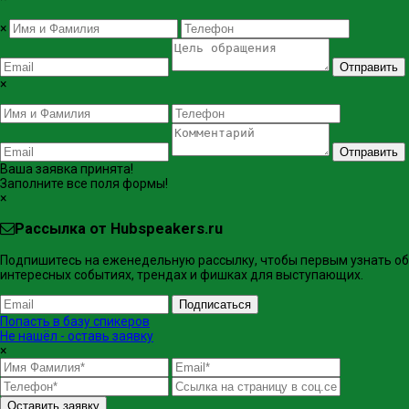
×
Отправить
×
Отправить
Ваша заявка принята!
Заполните все поля формы!
×
Рассылка от Hubspeakers.ru
Подпишитесь на еженедельную рассылку, чтобы первым узнать об
интересных событиях, трендах и фишках ​для выступающих.
Подписаться
Попасть в базу спикеров
Не нашёл - оставь заявку
×
Оставить заявку