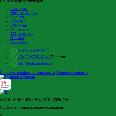
Поиск и подбор спикеров
Спикерам
Организаторам
Журнал
События
СМИ о нас
О компании
ТОП-спикеры
Отзывы
Вакансии
+7 (495) 369-19-41
+7 (906) 785-33-41
Telegram
info@hubspeakers.ru
Политика конфиденциальности
Публичная оферта
ЗА
ЧЕСТНЫЙ
БИЗНЕС
© ООО «ХАБ СПИКЕРС», 2015 - 2026. 18+
Подбор и продюсирование спикеров.
×