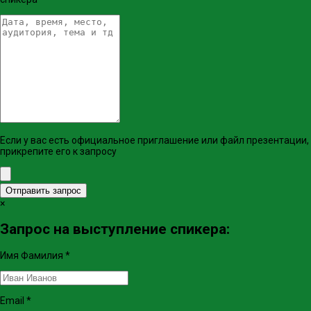
Если у вас есть официальное приглашение или файл презентации,
прикрепите его к запросу
Отправить запрос
×
Запрос на выступление спикера:
Имя Фамилия
*
Email
*