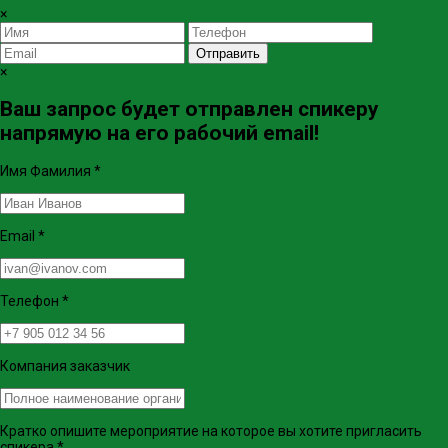
×
Отправить
×
Ваш запрос будет отправлен спикеру
напрямую на его рабочий email!
Имя Фамилия
*
Email
*
Телефон
*
Компания заказчик
Кратко опишите мероприятие на которое вы хотите пригласить
спикера
*