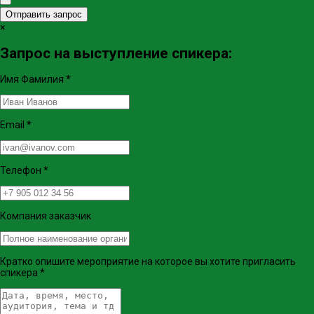
Отправить запрос
×
Запрос на выступление спикера:
Имя Фамилия
*
Email
*
Телефон
*
Компания заказчик
Кратко опишите мероприятие на которое вы хотите пригласить
спикера
*