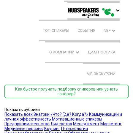
ТОП-СПИКЕРЫ
СОБЫТИЯ
NBF
О КОМПАНИИ
ДИАГНОСТИКА
VIP-ЭКСКУРСИИ
Как быстро получить подборку спикеров или узнать
гонорар?
Показать рубрики
Показать всех
Знатоки «Что? Где? Когда?»
Коммуникации и
личная эффективность
Мотивационные спикеры
Предпринимательство
Лидерство
Менеджмент
Маркетинг
Медийные персоны
Коучинг
IT-технологии