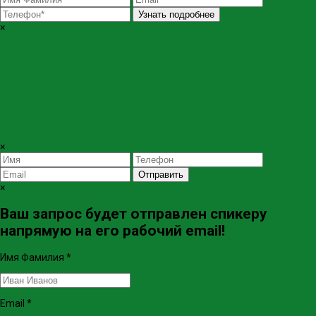
Узнать подробнее
×
×
Отправить
×
Ваш запрос будет отправлен спикеру
напрямую на его рабочий email!
Имя Фамилия
*
Email
*