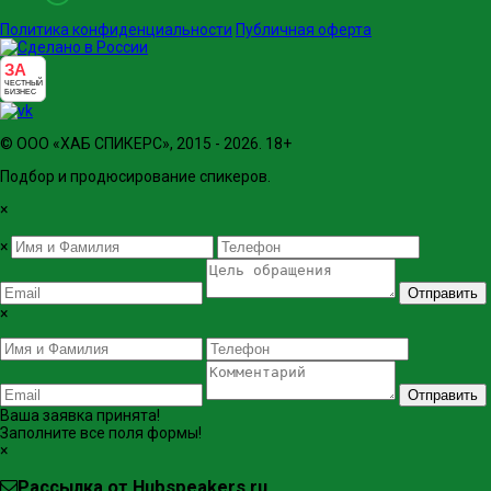
Политика конфиденциальности
Публичная оферта
ЗА
ЧЕСТНЫЙ
БИЗНЕС
© ООО «ХАБ СПИКЕРС», 2015 - 2026. 18+
Подбор и продюсирование спикеров.
×
×
Отправить
×
Отправить
Ваша заявка принята!
Заполните все поля формы!
×
Рассылка от Hubspeakers.ru