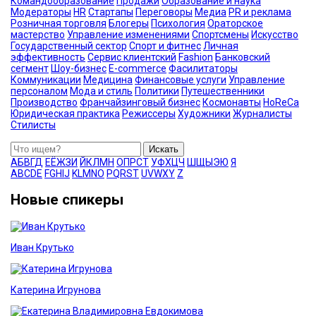
Командообразование
Продажи
Образование и наука
Модераторы
HR
Стартапы
Переговоры
Медиа
PR и реклама
Розничная торговля
Блогеры
Психология
Ораторское
мастерство
Управление изменениями
Спортсмены
Искусство
Государственный сектор
Спорт и фитнес
Личная
эффективность
Сервис клиентский
Fashion
Банковский
сегмент
Шоу-бизнес
E-commerce
Фасилитаторы
Коммуникации
Медицина
Финансовые услуги
Управление
персоналом
Мода и стиль
Политики
Путешественники
Производство
Франчайзинговый бизнес
Космонавты
HoReCa
Юридическая практика
Режиссеры
Художники
Журналисты
Стилисты
Искать
А
Б
В
Г
Д
Е
Ё
Ж
З
И
Й
К
Л
М
Н
О
П
Р
С
Т
У
Ф
Х
Ц
Ч
Ш
Щ
Ы
Э
Ю
Я
A
B
C
D
E
F
G
H
I
J
K
L
M
N
O
P
Q
R
S
T
U
V
W
X
Y
Z
Новые спикеры
Иван Крутько
Катерина Игрунова