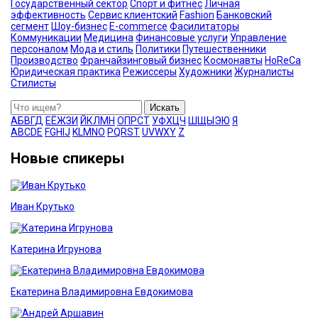
Государственный сектор
Спорт и фитнес
Личная
эффективность
Сервис клиентский
Fashion
Банковский
сегмент
Шоу-бизнес
E-commerce
Фасилитаторы
Коммуникации
Медицина
Финансовые услуги
Управление
персоналом
Мода и стиль
Политики
Путешественники
Производство
Франчайзинговый бизнес
Космонавты
HoReCa
Юридическая практика
Режиссеры
Художники
Журналисты
Стилисты
Искать
А
Б
В
Г
Д
Е
Ё
Ж
З
И
Й
К
Л
М
Н
О
П
Р
С
Т
У
Ф
Х
Ц
Ч
Ш
Щ
Ы
Э
Ю
Я
A
B
C
D
E
F
G
H
I
J
K
L
M
N
O
P
Q
R
S
T
U
V
W
X
Y
Z
Новые спикеры
Иван Крутько
Катерина Игрунова
Екатерина Владимировна Евдокимова