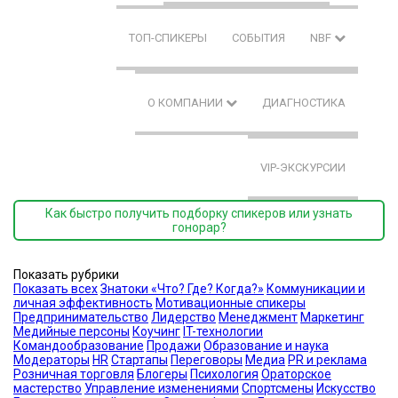
ТОП-СПИКЕРЫ
СОБЫТИЯ
NBF
О КОМПАНИИ
ДИАГНОСТИКА
VIP-ЭКСКУРСИИ
Как быстро получить подборку спикеров или узнать
гонорар?
Показать рубрики
Показать всех
Знатоки «Что? Где? Когда?»
Коммуникации и
личная эффективность
Мотивационные спикеры
Предпринимательство
Лидерство
Менеджмент
Маркетинг
Медийные персоны
Коучинг
IT-технологии
Командообразование
Продажи
Образование и наука
Модераторы
HR
Стартапы
Переговоры
Медиа
PR и реклама
Розничная торговля
Блогеры
Психология
Ораторское
мастерство
Управление изменениями
Спортсмены
Искусство