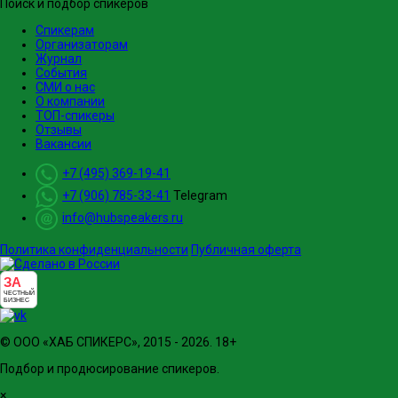
Поиск и подбор спикеров
Спикерам
Организаторам
Журнал
События
СМИ о нас
О компании
ТОП-спикеры
Отзывы
Вакансии
+7 (495) 369-19-41
+7 (906) 785-33-41
Telegram
info@hubspeakers.ru
Политика конфиденциальности
Публичная оферта
ЗА
ЧЕСТНЫЙ
БИЗНЕС
© ООО «ХАБ СПИКЕРС», 2015 - 2026. 18+
Подбор и продюсирование спикеров.
×