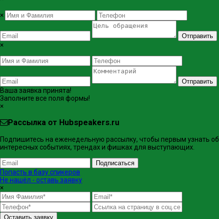
×
Отправить
×
Отправить
Ваша заявка принята!
Заполните все поля формы!
×
Рассылка от Hubspeakers.ru
Подпишитесь на еженедельную рассылку, чтобы первым узнать об
интересных событиях, трендах и фишках ​для выступающих.
Подписаться
Попасть в базу спикеров
Не нашёл - оставь заявку
×
Оставить заявку