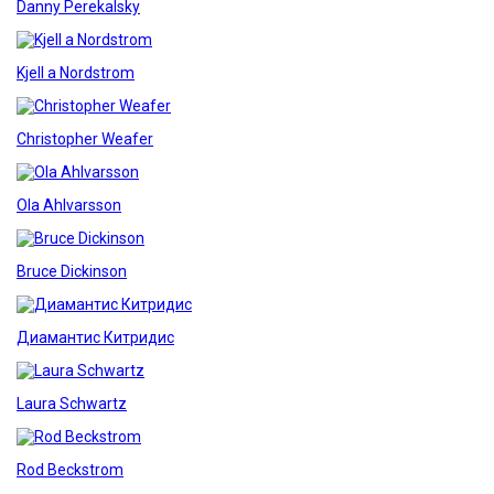
Danny Perekalsky
Kjell a Nordstrom
Christopher Weafer
Ola Ahlvarsson
Bruce Dickinson
Диамантис Китридис
Laura Schwartz
Rod Beckstrom