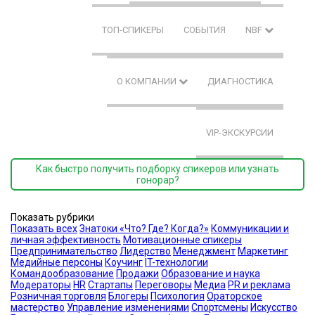
ТОП-СПИКЕРЫ
СОБЫТИЯ
NBF
О КОМПАНИИ
ДИАГНОСТИКА
VIP-ЭКСКУРСИИ
Как быстро получить подборку спикеров или узнать
гонорар?
Показать рубрики
Показать всех
Знатоки «Что? Где? Когда?»
Коммуникации и
личная эффективность
Мотивационные спикеры
Предпринимательство
Лидерство
Менеджмент
Маркетинг
Медийные персоны
Коучинг
IT-технологии
Командообразование
Продажи
Образование и наука
Модераторы
HR
Стартапы
Переговоры
Медиа
PR и реклама
Розничная торговля
Блогеры
Психология
Ораторское
мастерство
Управление изменениями
Спортсмены
Искусство