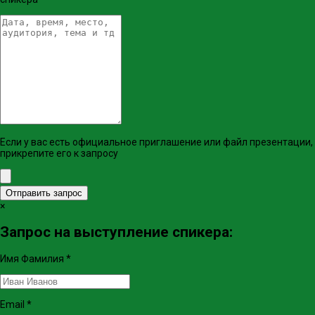
Если у вас есть официальное приглашение или файл презентации,
прикрепите его к запросу
Отправить запрос
×
Запрос на выступление спикера:
Имя Фамилия
*
Email
*