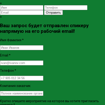
×
Отправить
×
Ваш запрос будет отправлен спикеру
напрямую на его рабочий email!
Имя Фамилия
*
Email
*
Телефон
*
Компания заказчик
Кратко опишите мероприятие на которое вы хотите пригласить
спикера
*