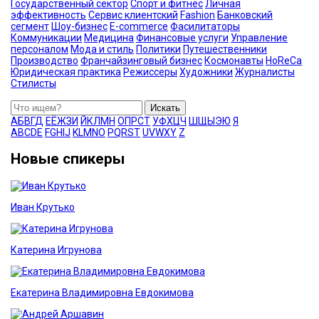
Государственный сектор
Спорт и фитнес
Личная
эффективность
Сервис клиентский
Fashion
Банковский
сегмент
Шоу-бизнес
E-commerce
Фасилитаторы
Коммуникации
Медицина
Финансовые услуги
Управление
персоналом
Мода и стиль
Политики
Путешественники
Производство
Франчайзинговый бизнес
Космонавты
HoReCa
Юридическая практика
Режиссеры
Художники
Журналисты
Стилисты
Искать
А
Б
В
Г
Д
Е
Ё
Ж
З
И
Й
К
Л
М
Н
О
П
Р
С
Т
У
Ф
Х
Ц
Ч
Ш
Щ
Ы
Э
Ю
Я
A
B
C
D
E
F
G
H
I
J
K
L
M
N
O
P
Q
R
S
T
U
V
W
X
Y
Z
Новые спикеры
Иван Крутько
Катерина Игрунова
Екатерина Владимировна Евдокимова