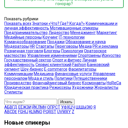
гонорар?
Показать рубрики
Показать всех
Знатоки «Что? Где? Когда?»
Коммуникации и
личная эффективность
Мотивационные спикеры
Предпринимательство
Лидерство
Менеджмент
Маркетинг
Медийные персоны
Коучинг
IT-технологии
Командообразование
Продажи
Образование и наука
Модераторы
HR
Стартапы
Переговоры
Медиа
PR и реклама
Розничная торговля
Блогеры
Психология
Ораторское
мастерство
Управление изменениями
Спортсмены
Искусство
Государственный сектор
Спорт и фитнес
Личная
эффективность
Сервис клиентский
Fashion
Банковский
сегмент
Шоу-бизнес
E-commerce
Фасилитаторы
Коммуникации
Медицина
Финансовые услуги
Управление
персоналом
Мода и стиль
Политики
Путешественники
Производство
Франчайзинговый бизнес
Космонавты
HoReCa
Юридическая практика
Режиссеры
Художники
Журналисты
Стилисты
Искать
А
Б
В
Г
Д
Е
Ё
Ж
З
И
Й
К
Л
М
Н
О
П
Р
С
Т
У
Ф
Х
Ц
Ч
Ш
Щ
Ы
Э
Ю
Я
A
B
C
D
E
F
G
H
I
J
K
L
M
N
O
P
Q
R
S
T
U
V
W
X
Y
Z
Новые спикеры