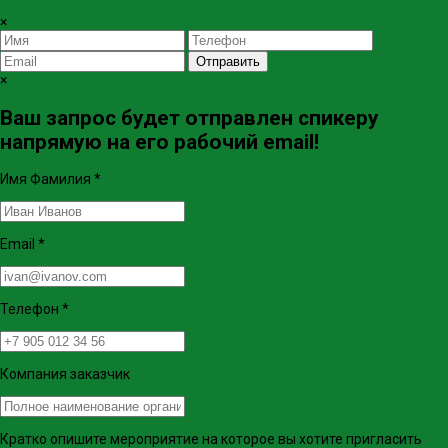
×
Отправить
×
Ваш запрос будет отправлен спикеру
напрямую на его рабочий email!
Имя Фамилия
*
Email
*
Телефон
*
Компания заказчик
Кратко опишите мероприятие на которое вы хотите пригласить