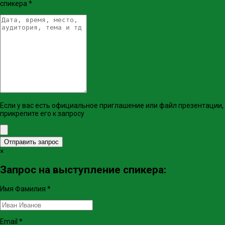
спикера
*
Если у вас есть официальное приглашение или файл презентации,
прикрепите его к запросу
Отправить запрос
×
Запрос на выступление спикера:
Имя Фамилия
*
Email
*