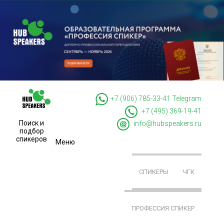
+7 (906) 785-33-41
Telegram
+7 (495) 369-19-41
Поиск и
info@hubspeakers.ru
подбор
спикеров
Меню
СПИКЕРЫ
ЧГК
ПРОФЕССИЯ СПИКЕР