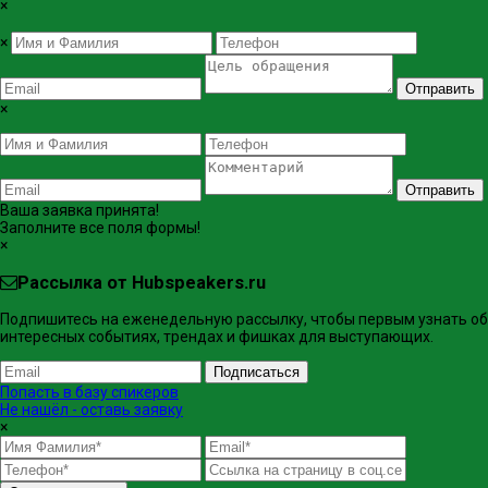
×
×
Отправить
×
Отправить
Ваша заявка принята!
Заполните все поля формы!
×
Рассылка от Hubspeakers.ru
Подпишитесь на еженедельную рассылку, чтобы первым узнать об
интересных событиях, трендах и фишках ​для выступающих.
Подписаться
Попасть в базу спикеров
Не нашёл - оставь заявку
×