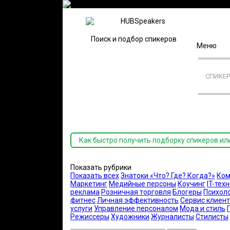
Поиск и подбор спикеров
Меню
СПИКЕ
Как быстро получить подборку спикеров ил
Показать рубрики
Показать всех
Знатоки «Что? Где? Когда?»
Ком
Маркетинг
Медийные персоны
Коучинг
IT-тех
реклама
Розничная торговля
Блогеры
Психол
фитнес
Личная эффективность
Сервис клиент
услуги
Управление персоналом
Мода и стиль
Режиссеры
Художники
Журналисты
Стилисты