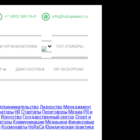
+7 (495) 369-19-41
info@hubspeakers.ru
И ОРГАНИЗАТОРАМ
ТОП-СПИКЕРЫ
И
ДИАГНОСТИКА
VIP-ЭКСКУРСИИ
дпринимательство
Лидерство
Менеджмент
раторы
HR
Стартапы
Переговоры
Медиа
PR и
Искусство
Государственный сектор
Спорт и
аторы
Коммуникации
Медицина
Финансовые
с
Космонавты
HoReCa
Юридическая практика