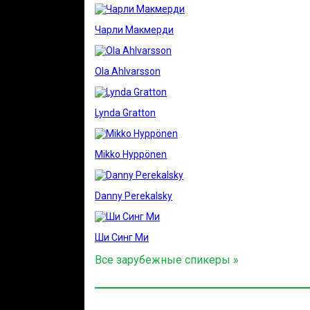
Чарли Макмерди
Ola Ahlvarsson
Lynda Gratton
Mikko Hyppönen
Danny Perekalsky
Ши Синг Ми
Все зарубежные спикеры »