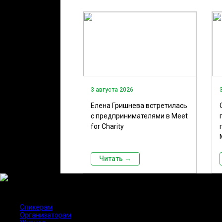
3 августа 2026
Елена Гришнева встретилась
с предпринимателями в Meet
for Charity
Читать →
Поиск и подбор спикеров
Спикерам
Организаторам