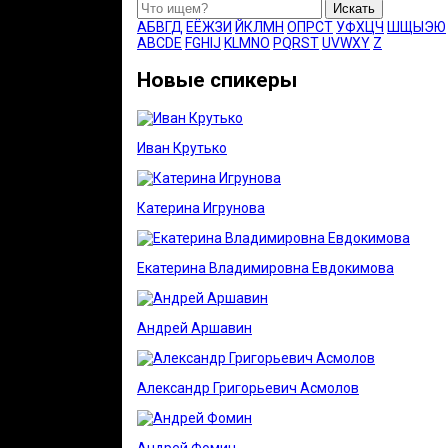
Искать
А
Б
В
Г
Д
Е
Ё
Ж
З
И
Й
К
Л
М
Н
О
П
Р
С
Т
У
Ф
Х
Ц
Ч
Ш
Щ
Ы
Э
Ю
A
B
C
D
E
F
G
H
I
J
K
L
M
N
O
P
Q
R
S
T
U
V
W
X
Y
Z
Новые спикеры
Иван Крутько
Катерина Игрунова
Екатерина Владимировна Евдокимова
Андрей Аршавин
Александр Григорьевич Асмолов
Андрей Фомин