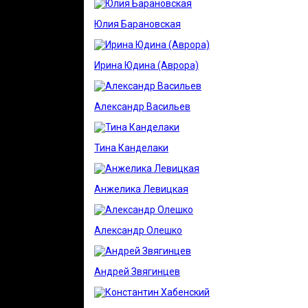
Юлия Барановская
Ирина Юдина (Аврора)
Александр Васильев
Тина Канделаки
Анжелика Левицкая
Александр Олешко
Андрей Звягинцев