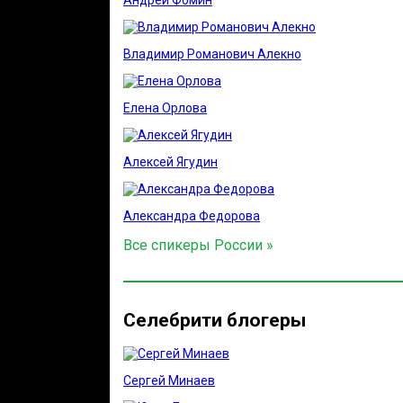
Владимир Романович Алекно
Елена Орлова
Алексей Ягудин
Александра Федорова
Все спикеры России »
Селебрити блогеры
Сергей Минаев