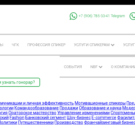
+7 (906) 785-33-41
Telegram
РЫ
ЧГК
ПРОФЕССИЯ СПИКЕР
УСЛУГИ СПИКЕРАМ
УСЛУГ
СОБЫТИЯ
NBF
О КОМПАНИ
и узнать гонорар?
муникации и личная эффективность
Мотивационные спикеры
Пре
нологии
Командообразование
Продажи
Образование и наука
Моде
огия
Ораторское мастерство
Управление изменениями
Спортсмены
ский
Fashion
Банковский сегмент
Шоу-бизнес
E-commerce
Фасилит
Политики
Путешественники
Производство
Франчайзинговый бизне