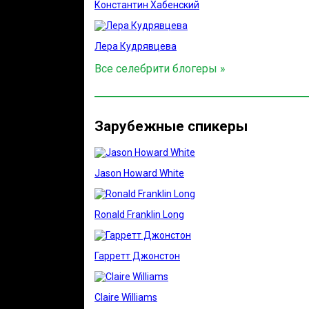
Константин Хабенский
Лера Кудрявцева
Все селебрити блогеры »
Зарубежные спикеры
Jason Howard White
Ronald Franklin Long
Гарретт Джонстон
Claire Williams