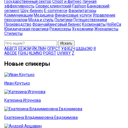
Государственный сектор
Спорт и фитнес
Личная
эффективность
Сервис клиентский
Fashion
Банковский
сегмент
Шоу-бизнес
E-commerce
Фасилитаторы
Коммуникации
Медицина
Финансовые услуги
Управление
персоналом
Мода и стиль
Политики
Путешественники
Производство
Франчайзинговый бизнес
Космонавты
HoReCa
Юридическая практика
Режиссеры
Художники
Журналисты
Стилисты
Искать
А
Б
В
Г
Д
Е
Ё
Ж
З
И
Й
К
Л
М
Н
О
П
Р
С
Т
У
Ф
Х
Ц
Ч
Ш
Щ
Ы
Э
Ю
Я
A
B
C
D
E
F
G
H
I
J
K
L
M
N
O
P
Q
R
S
T
U
V
W
X
Y
Z
Новые спикеры
Иван Крутько
Катерина Игрунова
Екатерина Владимировна Евдокимова