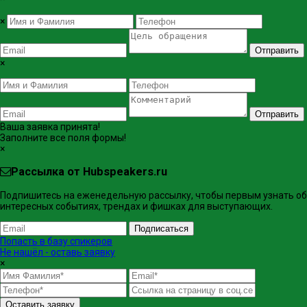
×
Отправить
×
Отправить
Ваша заявка принята!
Заполните все поля формы!
×
Рассылка от Hubspeakers.ru
Подпишитесь на еженедельную рассылку, чтобы первым узнать об
интересных событиях, трендах и фишках ​для выступающих.
Подписаться
Попасть в базу спикеров
Не нашёл - оставь заявку
×
Оставить заявку