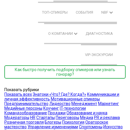
ТОП-СПИКЕРЫ
СОБЫТИЯ
NBF
О КОМПАНИИ
ДИАГНОСТИКА
VIP-ЭКСКУРСИИ
Как быстро получить подборку спикеров или узнать
гонорар?
Показать рубрики
Показать всех
Знатоки «Что? Где? Когда?»
Коммуникации и
личная эффективность
Мотивационные спикеры
Предпринимательство
Лидерство
Менеджмент
Маркетинг
Медийные персоны
Коучинг
IT-технологии
Командообразование
Продажи
Образование и наука
Модераторы
HR
Стартапы
Переговоры
Медиа
PR и реклама
Розничная торговля
Блогеры
Психология
Ораторское
мастерство
Управление изменениями
Спортсмены
Искусство