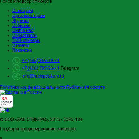
Поиск и подбор спикеров
Спикерам
Организаторам
Журнал
События
СМИ о нас
О компании
ТОП-спикеры
Отзывы
Вакансии
+7 (495) 369-19-41
+7 (906) 785-33-41
Telegram
info@hubspeakers.ru
Политика конфиденциальности
Публичная оферта
ЗА
ЧЕСТНЫЙ
БИЗНЕС
© ООО «ХАБ СПИКЕРС», 2015 - 2026. 18+
Подбор и продюсирование спикеров.
×