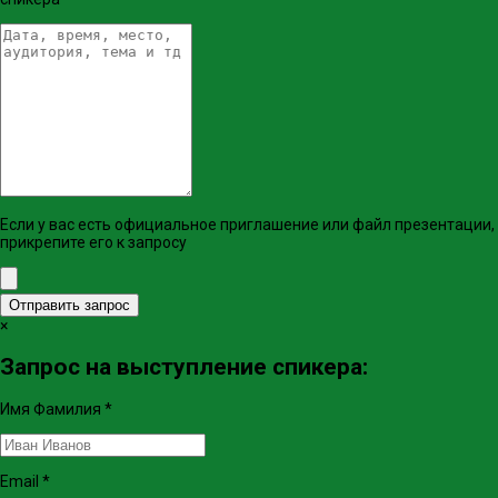
Если у вас есть официальное приглашение или файл презентации,
прикрепите его к запросу
Отправить запрос
×
Запрос на выступление спикера:
Имя Фамилия
*
Email
*