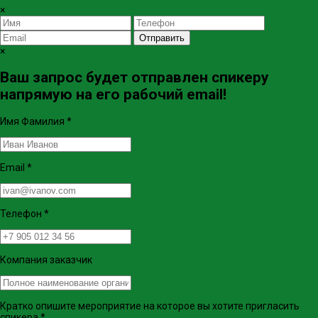
×
Отправить
×
Ваш запрос будет отправлен спикеру
напрямую на его рабочий email!
Имя Фамилия
*
Email
*
Телефон
*
Компания заказчик
Кратко опишите мероприятие на которое вы хотите пригласить
спикера
*