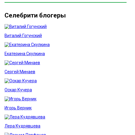
Селебрити блогеры
Виталий Гогунский
Екатерина Скулкина
Сергей Минаев
Оскар Кучера
Игорь Верник
Лера Кудрявцева