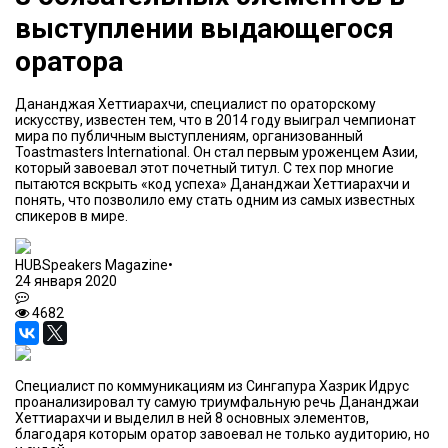
выступлении выдающегося
оратора
Дананджая Хеттиарахчи, специалист по ораторскому
искусству, известен тем, что в 2014 году выиграл чемпионат
мира по публичным выступлениям, организованный
Toastmasters International. Он стал первым уроженцем Азии,
который завоевал этот почетный титул. С тех пор многие
пытаются вскрыть «код успеха» Дананджаи Хеттиарахчи и
понять, что позволило ему стать одним из самых известных
спикеров в мире.
HUBSpeakers Magazine
•
24 января 2020
4682
Специалист по коммуникациям из Сингапура Хазрик Идрус
проанализировал ту самую триумфальную речь Дананджаи
Хеттиарахчи и выделил в ней 8 основных элементов,
благодаря которым оратор завоевал не только аудиторию, но