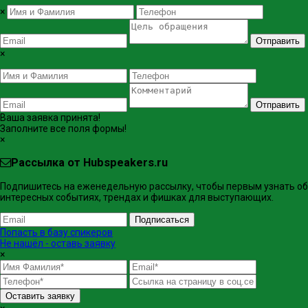
×
Отправить
×
Отправить
Ваша заявка принята!
Заполните все поля формы!
×
Рассылка от Hubspeakers.ru
Подпишитесь на еженедельную рассылку, чтобы первым узнать об
интересных событиях, трендах и фишках ​для выступающих.
Подписаться
Попасть в базу спикеров
Не нашёл - оставь заявку
×
Оставить заявку