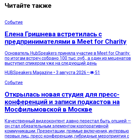
Читайте также
Событие
Елена Гришнева встретилась с
предпринимателями в Meet for Charity
Основатель HubSpeakers приняла участие в Meet for Charity:
по итогам встреч собрано 100 тыс. руб., а один из меценатов
выступил спикером уже на следующий день
HUBSpeakers Magazine
•
3 августа 2026
•
51
Событие
Открылась новая студия для пресс-
конференций и записи подкастов на
Мосфильмовской в Москве
Качественный видеоконтент давно перестал быть опцией —
он стал обязательным элементом корпоративной
коммуникации. Презентации, прямые включения, интервью
первых лиц, пресс-конференции, гибридные мероприятия с