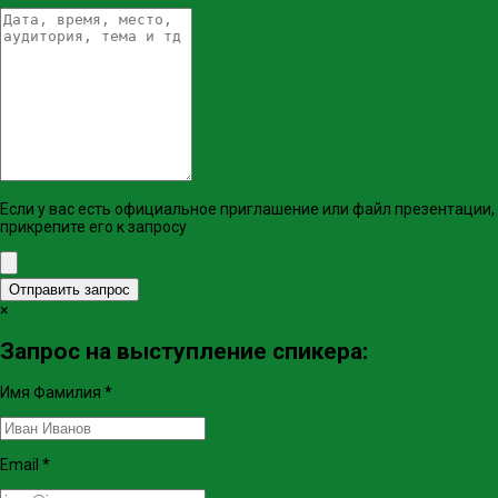
Если у вас есть официальное приглашение или файл презентации,
прикрепите его к запросу
Отправить запрос
×
Запрос на выступление спикера:
Имя Фамилия
*
Email
*