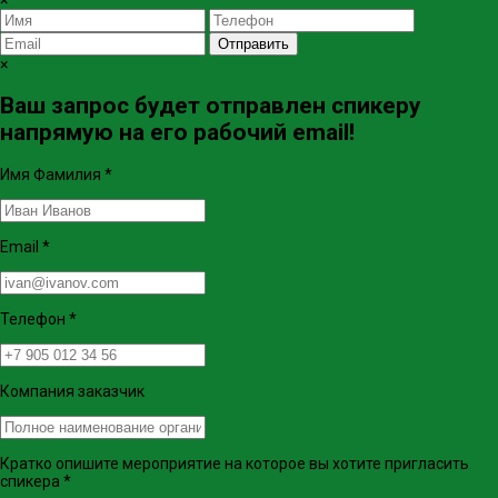
Отправить
×
Ваш запрос будет отправлен спикеру
напрямую на его рабочий email!
Имя Фамилия
*
Email
*
Телефон
*
Компания заказчик
Кратко опишите мероприятие на которое вы хотите пригласить
спикера
*