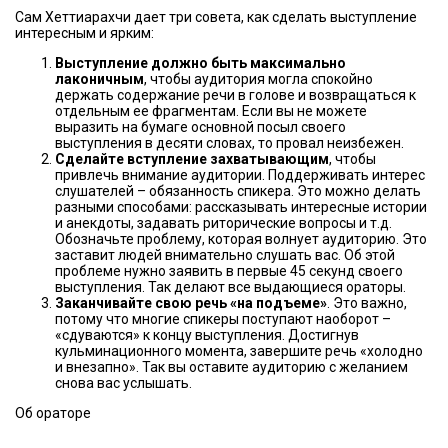
Сам Хеттиарахчи дает три совета, как сделать выступление
интересным и ярким:
Выступление должно быть максимально
лаконичным
, чтобы аудитория могла спокойно
держать содержание речи в голове и возвращаться к
отдельным ее фрагментам. Если вы не можете
выразить на бумаге основной посыл своего
выступления в десяти словах, то провал неизбежен.
Сделайте вступление захватывающим
, чтобы
привлечь внимание аудитории. Поддерживать интерес
слушателей – обязанность спикера. Это можно делать
разными способами: рассказывать интересные истории
и анекдоты, задавать риторические вопросы и т.д.
Обозначьте проблему, которая волнует аудиторию. Это
заставит людей внимательно слушать вас. Об этой
проблеме нужно заявить в первые 45 секунд своего
выступления. Так делают все выдающиеся ораторы.
Заканчивайте свою речь «на подъеме»
. Это важно,
потому что многие спикеры поступают наоборот –
«сдуваются» к концу выступления. Достигнув
кульминационного момента, завершите речь «холодно
и внезапно». Так вы оставите аудиторию с желанием
снова вас услышать.
Об ораторе