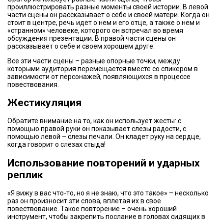
проиллюстрировать разные моменты своей истории. В левой
части сцены он рассказывает о себе и своей матери. Когда он
стоит в центре, речь идет о нем и его отце, а также о нем и
«странном» человеке, которого он встречал во время
обсуждения презентации. В правой части сцены он
рассказывает о себе и своем хорошем друге.
Все эти части сцены – разные опорные точки, между
которыми аудитория перемещается вместе со спикером в
зависимости от персонажей, появляющихся в процессе
повествования.
Жестикуляция
Обратите внимание на то, как он использует жесты: с
помощью правой руки он показывает слезы радости, с
помощью левой – слезы печали. Он кладет руку на сердце,
когда говорит о слезах стыда!
Использование повторений и ударных
реплик
«Я вижу в вас что-то, но я не знаю, что это такое» – несколько
раз он произносит эти слова, вплетая их в свое
повествование. Такое повторение – очень хороший
инструмент, чтобы закрепить послание в головах сидящих в