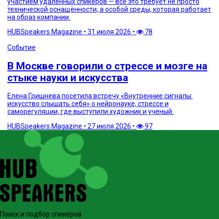
участием удалённых спикеров — всё это требует не просто
технической оснащённости, а особой среды, которая работает
на образ компании.
HUBSpeakers Magazine
•
31 июля 2026
•
78
Событие
В Москве говорили о стрессе и мозге на
стыке науки и искусства
Елена Гришнева посетила встречу «Внутренние сигналы:
искусство слышать себя» о нейронауке, стрессе и
саморегуляции, где выступили художник и ученый.
HUBSpeakers Magazine
•
27 июля 2026
•
97
Поиск и подбор спикеров