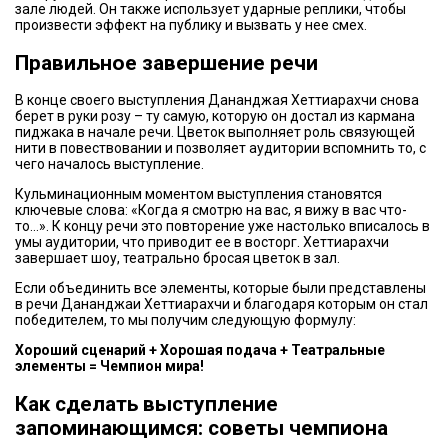
зале людей. Он также использует ударные реплики, чтобы
произвести эффект на публику и вызвать у нее смех.
Правильное завершение речи
В конце своего выступления Дананджая Хеттиарахчи снова
берет в руки розу – ту самую, которую он достал из кармана
пиджака в начале речи. Цветок выполняет роль связующей
нити в повествовании и позволяет аудитории вспомнить то, с
чего началось выступление.
Кульминационным моментом выступления становятся
ключевые слова: «Когда я смотрю на вас, я вижу в вас что-
то…». К концу речи это повторение уже настолько вписалось в
умы аудитории, что приводит ее в восторг. Хеттиарахчи
завершает шоу, театрально бросая цветок в зал.
Если объединить все элементы, которые были представлены
в речи Дананджаи Хеттиарахчи и благодаря которым он стал
победителем, то мы получим следующую формулу:
Хороший сценарий + Хорошая подача + Театральные
элементы = Чемпион мира!
Как сделать выступление
запоминающимся: советы чемпиона