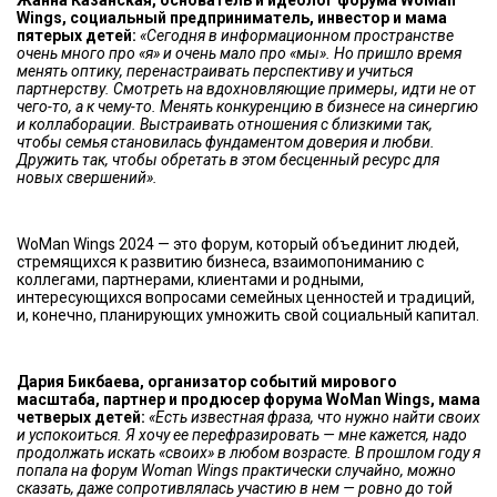
Жанна Казанская, основатель и идеолог форума WoMan
Wings, социальный предприниматель, инвестор и мама
пятерых детей:
«Сегодня в информационном пространстве
очень много про «я» и очень мало про «мы». Но пришло время
менять оптику, перенастраивать перспективу и учиться
партнерству. Смотреть на вдохновляющие примеры, идти не от
чего-то, а к чему-то. Менять конкуренцию в бизнесе на синергию
и коллаборации. Выстраивать отношения с близкими так,
чтобы семья становилась фундаментом доверия и любви.
Дружить так, чтобы обретать в этом бесценный ресурс для
новых свершений».
WoMan Wings 2024 — это форум, который объединит людей,
стремящихся к развитию бизнеса, взаимопониманию с
коллегами, партнерами, клиентами и родными,
интересующихся вопросами семейных ценностей и традиций,
и, конечно, планирующих умножить свой социальный капитал.
Дария Бикбаева, организатор событий мирового
масштаба, партнер и продюсер форума WoMan Wings, мама
четверых детей:
«Есть известная фраза, что нужно найти своих
и успокоиться. Я хочу ее перефразировать — мне кажется, надо
продолжать искать «своих» в любом возрасте. В прошлом году я
попала на форум Woman Wings практически случайно, можно
сказать, даже сопротивлялась участию в нем — ровно до той