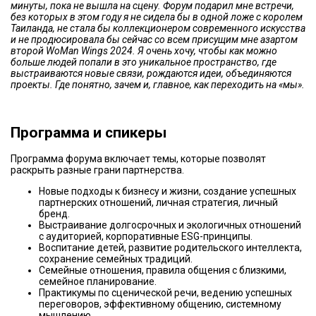
минуты, пока не вышла на сцену. Форум подарил мне встречи,
без которых в этом году я не сидела бы в одной ложе с королем
Таиланда, не стала бы коллекционером современного искусства
и не продюсировала бы сейчас со всем присущим мне азартом
второй WoMan Wings 2024. Я очень хочу, чтобы как можно
больше людей попали в это уникальное пространство, где
выстраиваются новые связи, рождаются идеи, объединяются
проекты. Где понятно, зачем и, главное, как переходить на «мы».
Программа и спикеры
Программа форума включает темы, которые позволят
раскрыть разные грани партнерства.
Новые подходы к бизнесу и жизни, создание успешных
партнерских отношений, личная стратегия, личный
бренд.
Выстраивание долгосрочных и экологичных отношений
с аудиторией, корпоративные ESG-принципы.
Воспитание детей, развитие родительского интеллекта,
сохранение семейных традиций.
Семейные отношения, правила общения с близкими,
семейное планирование.
Практикумы по сценической речи, ведению успешных
переговоров, эффективному общению, системному
мышлению.