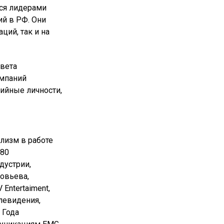
тся лидерами
ий в РФ. Они
ций, так и на
овета
омпаний
дийные личности,
ализм в работе
 80
дустрии,
овьева,
Entertaiment,
левидения,
 Года