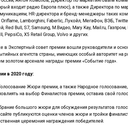
России; Антон Комолов, Директор по маркетинговым ком
торый входит радио Европа плюс), а также Директора по ма
муникациям, HR-директора и бренд-менеджеры таких ком
Oriflame, Lamborghini, Faberlic, Лукойл, МегаФон, ВЭБ, Twitt
 Red Bull, S7, Samsung, M.Видео, Mary Kay, Mail.ru, Газпром
ll, PepsiCo, X5 Retail Group, Volvo и других.
же в Экспертный совет премии вошли руководители и осно
ытийных агентств страны, имеющих особый авторитет на р
м золотом арсенале награды премии «Событие года».
ии в 2020 году:
Голосование Жюри премии, а также Народное голосование,
влиять на выбор Финалистов премии, оставив свой голос
брание большого жюри для обсуждения результатов голос
 сайте публикуются оценки членов жюри и тройки финалис
ственная церемония награждения победителей.