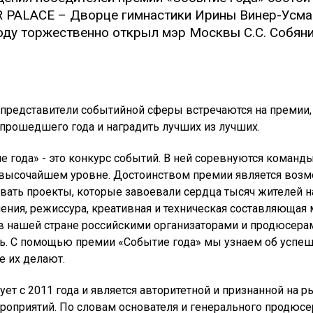
 PALACE – Дворце гимнастики Ирины Винер-Усман
году торжественно открыл мэр Москвы С.С. Собяни
представители событийной сферы встречаются на премии,
прошедшего года и наградить лучших из лучших.
 года» - это конкурс событий. В ней соревнуются команд
 высочайшем уровне. Достоинством премии является воз
вать проекты, которые завоевали сердца тысяч жителей н
ения, режиссура, креативная и техническая составляющая 
в нашей стране российскими организаторами и продюсера
ь. С помощью премии «Событие года» мы узнаем об успеш
е их делают.
ет с 2011 года и является авторитетной и признанной на р
роприятий. По словам основателя и генерального продюс