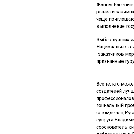
Жанны Васениной
рынка и занимаю
чаще приглашают
выполнение гос
Выбор лучших и
Национального 
-заказчиков мер
признанные гуру
Все те, кто мож
создателей лучш
профессионалов 
гениальный про
совладелец Русс
супруга Владими
сооснователь ки