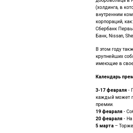
добровольца в 
(холдинга, в ко
внутренним ком
корпораций, как: 
Сбербанк Первый,
Банк, Nissan, She
В этом году так
крупнейших соб
имеющие в свое
Календарь прем
3-17 февраля
- 
каждый может по
премии.
19 февраля
- Со
20 февраля
- На
5 марта
– Торже