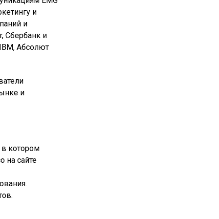
муникациям EMG
ркетингу и
паний и
er, Сбербанк и
, IBM, Абсолют
ватели
ынке и
 в котором
о на сайте
ования.
тов.