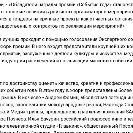
, - «Обладатели награды премии «Событие года» становя
т топовые позиции в рейтингах организаторов мероприят
ся в тендеры на крупные проекты как от частных организа
ударственных контрактов по реализации мероприятий».
з лучших проходит с помощью голосования Экспертного с
жюри премии. В него входят представители крупнейших к
оприятий, заслуженные деятели культуры и искусства, ме
 индустрии развлечений и организации массовых событий.
ет по достоинству оценить качество, креатив и профессион
их событий года. В этом году в жюри представлены более
рынка. В их числе - Андрей Фомин, абсолютная легенда ин
дюсер, завоевавший международные рынки; Надежда Сол
кой Медиа-группы, председатель правления компании SAV 
ра Познера; Илья Бачурин, российский продюсер кино и те
нотелевизионной студии «Главкино», общественный Посол