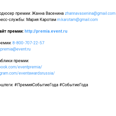
одюсер премии: Жанна Васенина
zhannavasenina@gmail.com
ресс-службы: Мария Каротам
m.karotam@gmail.com
айт премии:
http://premia.event.ru
ремии:
8-800-707-22-57
:
premia@event.ru
блики премии:
book.com/eventpremia/
agram.com/eventawardsrussia/
штеги: #ПремияСобытиеГода #СобытиеГода