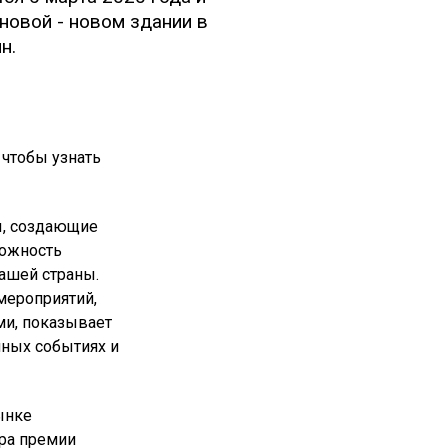
овой - новом здании в
н.
 чтобы узнать
ы, создающие
можность
ашей страны.
мероприятий,
ми, показывает
ных событиях и
ынке
ера премии