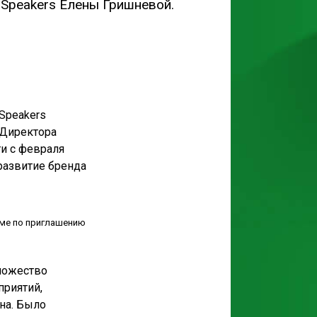
Speakers Елены Гришневой.
Speakers
 Директора
ти с февраля
развитие бренда
ме по приглашению
ножество
приятий,
на. Было