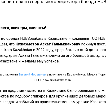
основателя и генерального директора бренда HUB
еги, спикеры, клиенты!
тво бренда HUBSpeakers в Казахстане – компания TOO HUB
щает, что
Кужахметов Асхат Галымжанович
покинул пост
akers Kazakhstan в 2022 году, проработав в этой должнос
лагодарим Асхата Галымжановича за его большой вклад в 
азахстане и желаем ему успехов.
безопасности
Евгений Черешнев
выступает на Евразийском Медиа Фору
HUBSpeakers Kazakhstan.
ытия представительства в Казахстане было реализовано м
ектов по подбору спикеров для крупнейших деловых меро
выездах и событий на правительственном уровне Казахста