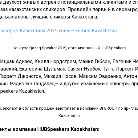
е двухсот живых встреч с потенциальными клиентами и сп
аза казахстанских спикеров. Проведён первый в своем ро
где выявлены лучшие спикеры Казахстана.
пикеров Казахстана 2019 года — Forbes Kazakhstan
Конкурс Qazaq Speaker 2019, организованный HUBSpeakers
Ицхак Адизес, Кьелл Нордстрем, Майкл Гибсон, Евгений Ч
авский, Екатерина Шульман, Саясат Нурбек, Тутта Ларсен, 
Гарретт Джонстон, Михаил Носов, Максим Оваренко, Антон
ин, Радислав Гандапас,– и другие уважаемые спикеры пр
peakers Kazakhstan.
н
, эксперт в области продаж выступает в компании BI GROUP по пригл
Kazakhstan
нты компании HUBSpeakers Kazakhstan: