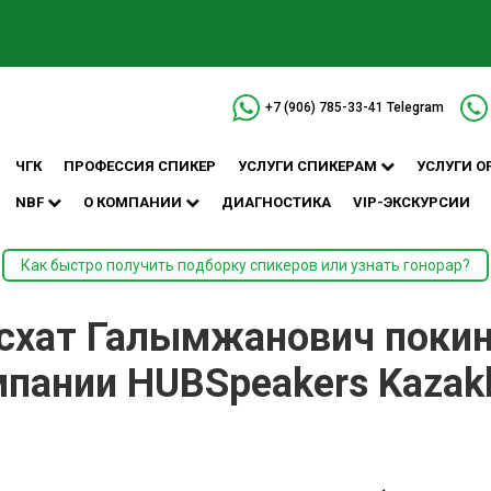
+7 (906) 785-33-41
Telegram
ЧГК
ПРОФЕССИЯ СПИКЕР
УСЛУГИ СПИКЕРАМ
УСЛУГИ О
NBF
О КОМПАНИИ
ДИАГНОСТИКА
VIP-ЭКСКУРСИИ
Как быстро получить подборку спикеров или узнать гонорар?
схат Галымжанович покин
пании HUBSpeakers Kazak