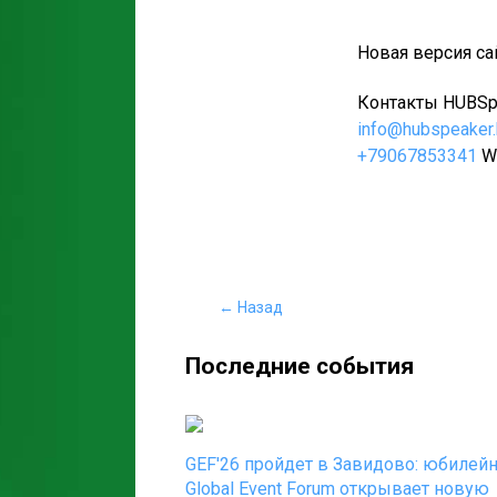
Новая версия са
Контакты HUBSpe
info@hubspeaker
+79067853341
Wh
← Назад
Последние события
GEF'26 пройдет в Завидово: юбилей
Global Event Forum открывает новую