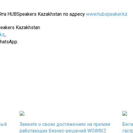
йта HUBSpeakers Kazakhstan по адресу
www.hubspeaker.kz
akers Kazakhstan:
.kz
,
atsApp.
ный
Заявите о своих достижениях на премии
Беги
работающих бизнес-решений WOWBIZ
гаст