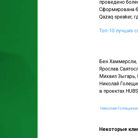
проведено боле
Сформирована б
Qazaq speaker, 
Топ-10 лучших с
Бен Хаммерсли, 
Ярослав Святосл
Михаил Зыгарь, 
Николай Голещих
в проектах HUBS
Николай Голещихи
Некоторые клие