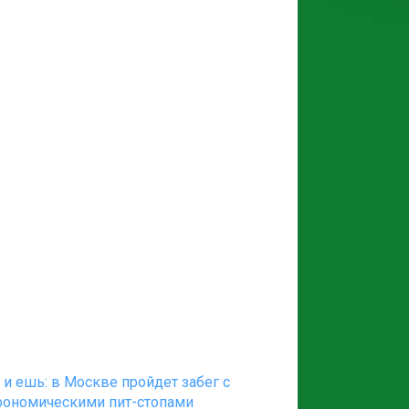
 и ешь: в Москве пройдет забег с
рономическими пит-стопами