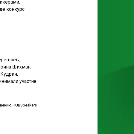
икерами.
де конкурс
ерешнев,
Ирина Шихман,
 Кудрин,
инимали участие
ашению HUBSpeakers