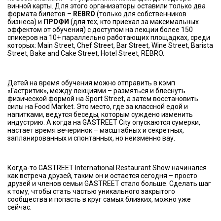
винной карты. Для этого организаторы оставили только два
формата билетов –
REBRO
(только для собственников
бизнеса) и
ПРОФИ
(для тех, кто приехал за максимальных
эффектом от обучения) с доступом на лекции более 150
спикеров на 10+ параллельно работающих площадках, среди
которых: Main Street, Chef Street, Bar Street, Wine Street, Barista
Street, Bake and Cake Street, Hotel Street, REBRO.
Детей на время обучения можно отправить в кэмп
«Гастритик», между лекциями – размяться и блеснуть
физической формой на Sport Street, а затем восстановить
силы на Food Market. Это место, где за классной едой и
напитками, ведутся беседы, которым суждено изменить
индустрию. А когда на GASTREET City опускаются сумерки,
настает время вечеринок – масштабных и секретных,
запланированных и спонтанных, но неизменно вау.
Когда-то GASTREET International Restaurant Show начинался
как встреча друзей, таким он и остается сегодня – просто
друзей и членов семьи GASTREET стало больше. Сделать шаг
к тому, чтобы стать частью уникального закрытого
сообщества и попасть в круг самых близких, можно уже
сейчас.