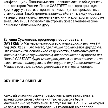
конференцией. Главная миссия – познакомить и объединить
рестораторов России. После GASTREET рестораторы ездят
друг к другу в гости, отправляют команды на перекрестные
стажировки. Такой уровень взаимодействия между людьми
из индустрии казался нереальным: никто друг друга просто не
знал. GASTREET позволил выстроить живое человеческое
общение с близкими по духу.
Евгения Суфиянова, продюсер и сооснователь
GASTREET:
«Мы перезнакомили всю индустрию, и вот уже 9-й
год GASTREET – это место, где лучшие прокачивают друг друга.
Это комьюнити, основанное на ценностях, взаимовыручке и
мощном обмене вдохновением, аналогов которому просто нет.
Новый GASTREET будет менее доступным из-за ограничения по
вместимости площадки, но благодаря этому более камерным.
Меньше всего мы хотим превращать его в «день города».
ОБУЧЕНИЕ & ОБЩЕНИЕ
Каждый участник сможет самостоятельно выстраивать
траекторию своего обучения так, чтобы она была
максимально эффективной. Доступ на GASTREET 2024 открыт
ко всем знаниям – от управления командой до подбора