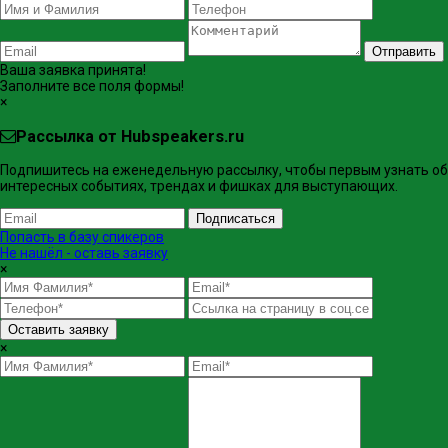
Отправить
Ваша заявка принята!
Заполните все поля формы!
×
Рассылка от Hubspeakers.ru
Подпишитесь на еженедельную рассылку, чтобы первым узнать об
интересных событиях, трендах и фишках ​для выступающих.
Подписаться
Попасть в базу спикеров
Не нашёл - оставь заявку
×
Оставить заявку
×