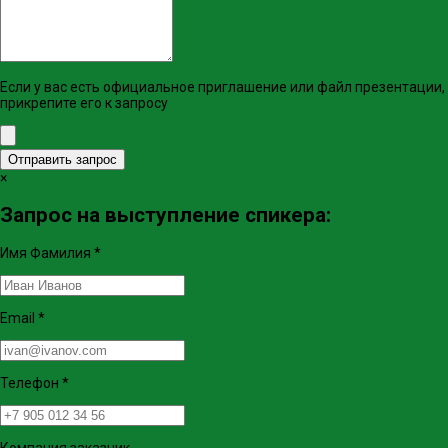
Если у вас есть официальное приглашение или файл презентации,
прикрепите его к запросу
Отправить запрос
×
Запрос на выступление спикера:
Имя Фамилия
*
Email
*
Телефон
*
Компания заказчик