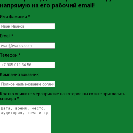
напрямую на его рабочий email!
Имя Фамилия
*
Email
*
Телефон
*
Компания заказчик
Кратко опишите мероприятие на которое вы хотите пригласить
спикера
*