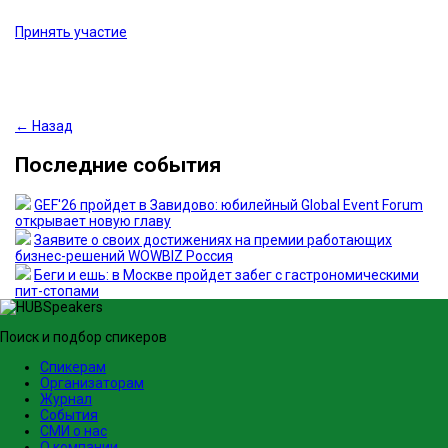
Принять участие
← Назад
Последние события
GEF'26 пройдет в Завидово: юбилейный Global Event Forum
открывает новую главу
Заявите о своих достижениях на премии работающих
бизнес-решений WOWBIZ Россия
Беги и ешь: в Москве пройдет забег с гастрономическими
пит-стопами
Поиск и подбор спикеров
Спикерам
Организаторам
Журнал
События
СМИ о нас
О компании