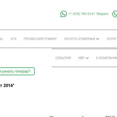
+7 (906) 785-33-41
Telegram
РЫ
ЧГК
ПРОФЕССИЯ СПИКЕР
УСЛУГИ СПИКЕРАМ
УСЛУГ
СОБЫТИЯ
NBF
О КОМПАНИ
и узнать гонорар?
т 2016"