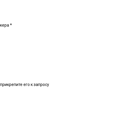
икера
*
прикрепите его к запросу