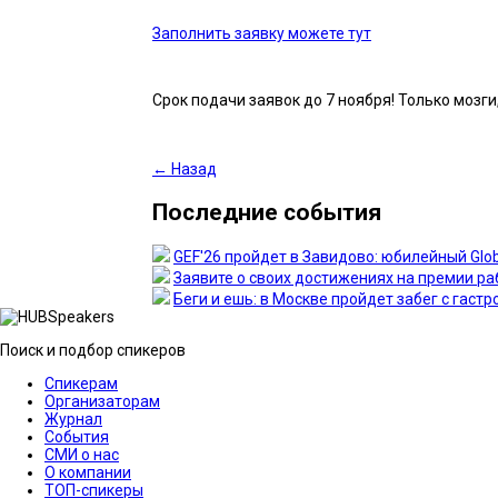
Заполнить заявку можете тут
Срок подачи заявок до 7 ноября! Только мозги
← Назад
Последние события
GEF'26 пройдет в Завидово: юбилейный Glob
Заявите о своих достижениях на премии 
Беги и ешь: в Москве пройдет забег с гас
Поиск и подбор спикеров
Спикерам
Организаторам
Журнал
События
СМИ о нас
О компании
ТОП-спикеры