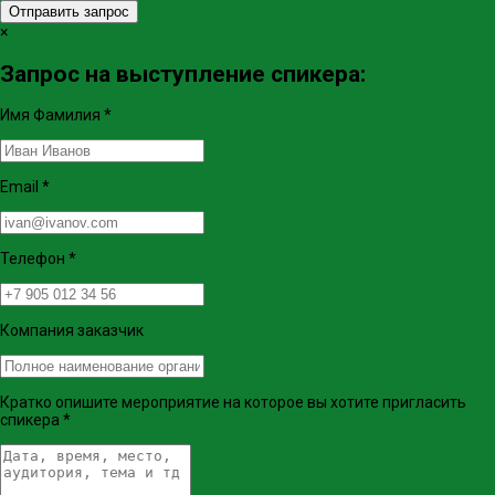
Отправить запрос
×
Запрос на выступление спикера:
Имя Фамилия
*
Email
*
Телефон
*
Компания заказчик
Кратко опишите мероприятие на которое вы хотите пригласить
спикера
*