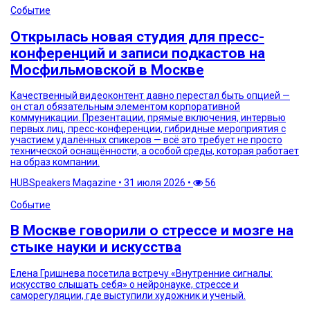
Событие
Открылась новая студия для пресс-
конференций и записи подкастов на
Мосфильмовской в Москве
Качественный видеоконтент давно перестал быть опцией —
он стал обязательным элементом корпоративной
коммуникации. Презентации, прямые включения, интервью
первых лиц, пресс-конференции, гибридные мероприятия с
участием удалённых спикеров — всё это требует не просто
технической оснащённости, а особой среды, которая работает
на образ компании.
HUBSpeakers Magazine
•
31 июля 2026
•
56
Событие
В Москве говорили о стрессе и мозге на
стыке науки и искусства
Елена Гришнева посетила встречу «Внутренние сигналы:
искусство слышать себя» о нейронауке, стрессе и
саморегуляции, где выступили художник и ученый.