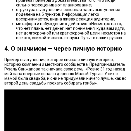
привела примеры и доказательства того, что люди
сильно переоценивают планирование;
структура выступления: основная часть выступления
поделена на 5 пунктов. Информация легко
воспринимается, видна живая реакция аудитории;
метафора и побуждение к действию: «Несмотря на то,
что нет плана, нет денег, нет понимания, куда вам идти,
нет долгосрочной или краткосрочной цели, несмотря на
все это, снимайте жизнь с паузы. Пульт в ваших руках».
4. О значимом — через личную историю
Пример выступления, которое связало личную историю,
историю компании и местного сообщества. Предприниматель
Гузель Санжапова так начала свою речь: «Ровно 31 год назад
мой папа впервые попал в деревню Малый Турыш. У них с
мамой была свадьба, и они не придумали ничего лучше, как во
второй день свадьбы поехать собирать грибы».