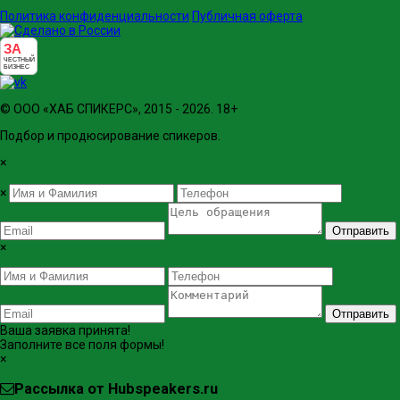
Политика конфиденциальности
Публичная оферта
ЗА
ЧЕСТНЫЙ
БИЗНЕС
© ООО «ХАБ СПИКЕРС», 2015 - 2026. 18+
Подбор и продюсирование спикеров.
×
×
Отправить
×
Отправить
Ваша заявка принята!
Заполните все поля формы!
×
Рассылка от Hubspeakers.ru