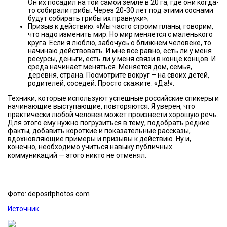
Он их посадил на той самой земле в 20 га, где они когда-
то собирали грибы. Через 20-30 лет под этими соснами
будут собирать грибы их правнуки»;
Призыв к действию: «Мы часто строим планы, говорим,
что надо изменить мир. Но мир меняется с маленького
круга. Если я люблю, забочусь о ближнем человеке, то
начинаю действовать. И мне все равно, есть ли у меня
ресурсы, деньги, есть ли у меня связи в конце концов. И
среда начинает меняться. Меняется дом, семья,
деревня, страна. Посмотрите вокруг – на своих детей,
родителей, соседей. Просто скажите: «Да!».
Техники, которые используют успешные российские спикеры и
начинающие выступающие, повторяются. Я уверен, что
практически любой человек может произнести хорошую речь.
Для этого ему нужно погрузиться в тему, подобрать редкие
факты, добавить короткие и показательные рассказы,
вдохновляющие примеры и призывы к действию. Ну и,
конечно, необходимо учиться навыку публичных
коммуникаций — этого никто не отменял.
Фото: depositphotos.com
Источник