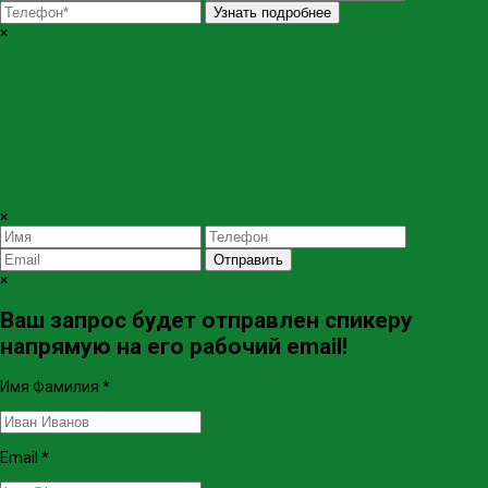
Узнать подробнее
×
×
Отправить
×
Ваш запрос будет отправлен спикеру
напрямую на его рабочий email!
Имя Фамилия
*
Email
*