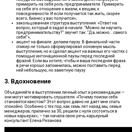
примерить на себя роль предпринимателя. Примерить
на себя это отношение к жизни, к вещам, к
повседневности. И если получается так жить, скорее
всего, бизнес у вас получится»;
закольцованная структура выступления: «Ответ на
вопрос, который я задал в начале: "Можно ли научить
предпринимательству?" звучит так: "Да, можно... самого
себя!"»;
акцент на финале: делаем паузу. В финальной части
спикер не только сформулировал основную мысль
выступления, но и сделал акцент на важных его частях с
помощью интонационной паузы перед последней
фразой. Если вы хотите, чтобы и ваша последняя фраза
в речи хорошо запомнилась, можно поставить перед
ней небольшую, но заметную паузу.
3. Вдохновение
Объединяйте в выступлении личный опыт и рекомендации —
они могут мотивировать слушателя. «Почему поиски себя
становятся квестом? Этот вопрос давно не даёт мне спать
спокойно. Особенно с тех пор, как семь лет назад мы, семья
менеджеров, прилично за 30, решили с нуля состояться в
новых карьерах», – так начала свою речь карьерный
консультант Елена Резанова.