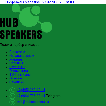
HUBSpeakers Magazine
•
27 июля 2026
•
83
Поиск и подбор спикеров
Спикерам
Организаторам
Журнал
События
СМИ о нас
О компании
ТОП-спикеры
Отзывы
Вакансии
+7 (495) 369-19-41
+7 (906) 785-33-41
Telegram
info@hubspeakers.ru