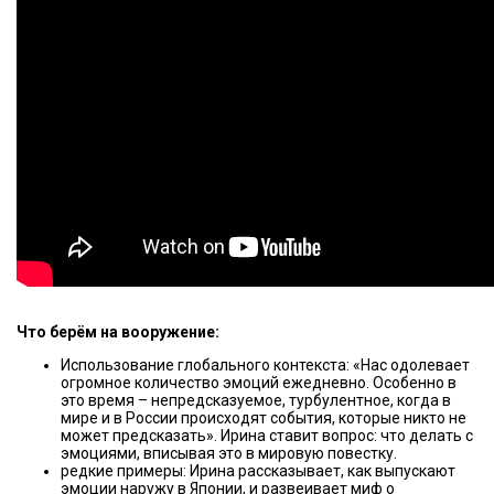
Что берём на вооружение:
Использование глобального контекста: «Нас одолевает
огромное количество эмоций ежедневно. Особенно в
это время – непредсказуемое, турбулентное, когда в
мире и в России происходят события, которые никто не
может предсказать». Ирина ставит вопрос: что делать с
эмоциями, вписывая это в мировую повестку.
редкие примеры: Ирина рассказывает, как выпускают
эмоции наружу в Японии, и развеивает миф о