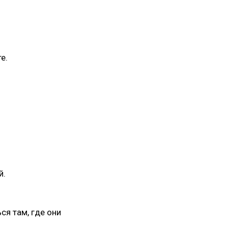
е.
й.
ся там, где они