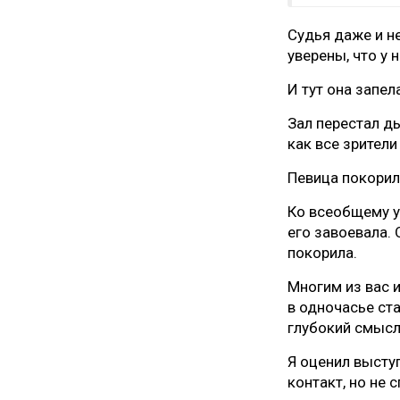
Судья даже и н
уверены, что у 
И тут она запел
Зал перестал д
как все зрители
Певица покорил
Ко всеобщему у
его завоевала. 
покорила.
Многим из вас 
в одночасье ст
глубокий смысл,
Я оценил выступ
контакт, но не 