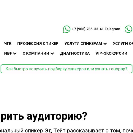
+7 (906) 785-33-41
Telegram
ЧГК
ПРОФЕССИЯ СПИКЕР
УСЛУГИ СПИКЕРАМ
УСЛУГИ О
NBF
О КОМПАНИИ
ДИАГНОСТИКА
VIP-ЭКСКУРСИИ
Как быстро получить подборку спикеров или узнать гонорар?
рить аудиторию?
альный спикер Эд Тейт рассказывает о том, по