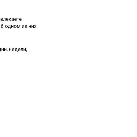
звлекаете
б одном из них.
ни, недели,