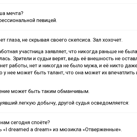
ша мечта?
фессиональной певицей.
т глаза, не скрывая своего скепсиса. Зал хохочет.
аботная участница заявляет, что никогда раньше не был
ась. Зрители и судьи верят, ведь её внешность не остав
е нет работы, нет и никогда не было мужа, и её никто даж
то у нее может быть талант, что она может их впечатлить
ение может быть таким обманчивым.
чуявший легкую добычу, другой судья осведомляется:
 нам сегодня споёте?
ть «I dreamed a dream» из мюзикла «Отверженные».