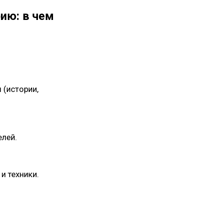
рию: в чем
 (истории,
елей.
и техники.