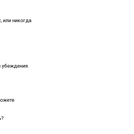
, или никогда.
 убеждения.
можете
ь?