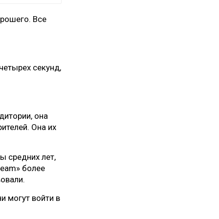
орошего. Все
четырех секунд,
дитории, она
ителей. Она их
ы средних лет,
ream» более
вовали.
и могут войти в