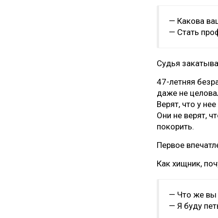
— Какова ва
— Стать про
Судья закатывае
47-летняя безр
даже не целовал
Верят, что у не
Они не верят, ч
покорить.
Первое впечатл
Как хищник, по
— Что же вы
— Я буду пе