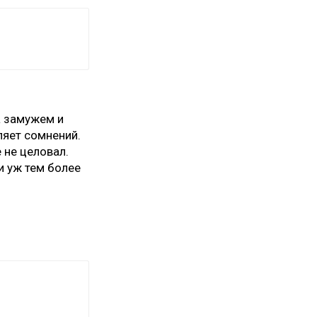
а замужем и
ляет сомнений.
е не целовал.
 и уж тем более