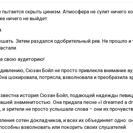
е пытается скрыть цинизм. Атмосфера не сулит ничего х
нее ничего не выйдет.
а.
ышать. Затем раздался одобрительный рев. Не прошло и 
 встали.
а свою аудиторию!
дивлению, Сюзан Бойл не просто привлекла внимание ау
Она шокировала, потрясла, взволновала и преобразила зр
известна история Сюзан Бойл, подающей надежды певиц
авшей знаменитостью. Она придала песне «I dreamed a d
 и зрители не просто услышали слова – они их прочувст
ления сотен докладчиков, и всех их объединяет одно: он
способны взволновать или покорить своих слушателей.