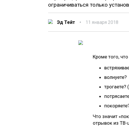
ограничиваться только установ
Эд Тейт
•
11 января 2018
Кроме того, что
встряхива
волнуете?
трогаете? 
потрясает
покоряете
Что значит «пок
отрывок из ТВ-ш