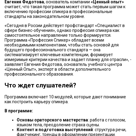
Евгения Федотова
, основатель компании
«Ценный опыт»
считает, что такая программа может стать первым шагом к
включению профессии спикера в профессиональные
стандарты на законодательном уровне.
«Сегодня в России действует профстандарт «Специалист в
сфере бизнес-обучения», однако профессия спикера как
самостоятельное направление только формируется.
Программа «Профессия Спикер» обладает всеми
необходимыми компонентами, чтобы стать основой для
будущего профессионального стандарта — она
систематизирует ключевые компетенции, формирует
измеримые критерии качества и задает планку для отрасли», -
заявляет Евгения Федотова, основатель учебного центра
«Ценный Опыт», эксперт в области дополнительного
профессионального образования.
Что ждет слушателей?
Программа включает 10 модулей, которые дают понимание
как построить карьеру спикера.
В программе:
Основы ораторского мастерства
: работа с голосом,
языком тела, преодоление страха сцены.
Контент и подготовка выступлений
: структура речи,
фактчекинг, тренды в оформлении презентации.