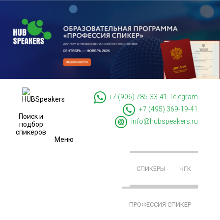
+7 (906) 785-33-41
Telegram
+7 (495) 369-19-41
Поиск и
info@hubspeakers.ru
подбор
спикеров
Меню
СПИКЕРЫ
ЧГК
ПРОФЕССИЯ СПИКЕР