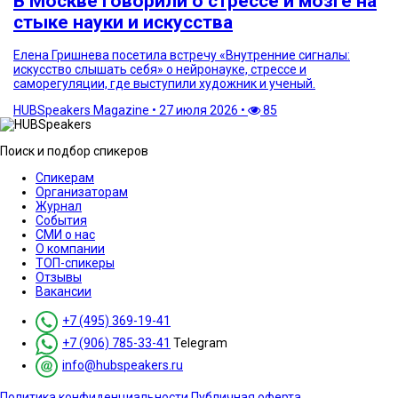
В Москве говорили о стрессе и мозге на
стыке науки и искусства
Елена Гришнева посетила встречу «Внутренние сигналы:
искусство слышать себя» о нейронауке, стрессе и
саморегуляции, где выступили художник и ученый.
HUBSpeakers Magazine
•
27 июля 2026
•
85
Поиск и подбор спикеров
Спикерам
Организаторам
Журнал
События
СМИ о нас
О компании
ТОП-спикеры
Отзывы
Вакансии
+7 (495) 369-19-41
+7 (906) 785-33-41
Telegram
info@hubspeakers.ru
Политика конфиденциальности
Публичная оферта