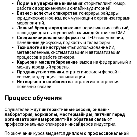
Подача и удержание внимания
: сторителлинг, юмор,
работа с возражениями и онлайн-аудиторией.
Бизнес-аспекты спикерства
: гонорары, райдеры,
юридические нюансы, коммуникации с организаторами
мероприятий.
Личный бренд и продвижение
: верификация событий,
площадки для выступлений, взаимодействие со СМИ.
Специализированные форматы
: TED-выступления,
панельные дискуссии, подкасты и телеэфиры.
Технологии и инструменты
: использование ИИ,
метавселенные, систематизация и автоматизация
процессов в работе спикера.
Карьера и масштабирование
: выход на федеральный и
международный уровень.
Продвинутые техники
: стратегические и форсайт-
сессии, модерация, фасилитация.
Нетворкинг и сообщества
: стратегии построения
полезных связей.
Процесс обучения
Слушателей ждут
интерактивные сессии, онлайн-
лаборатория, воркшопы, мастермайнды, питчинг перед
организаторами мероприятий и обратная связь
от
профессиональных спикеров и инсайдеров индустрии.
По окончании курса выдается
диплом о профессиональной