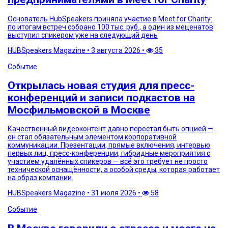
Основатель HubSpeakers приняла участие в Meet for Charity:
по итогам встреч собрано 100 тыс. руб., а один из меценатов
выступил спикером уже на следующий день
HUBSpeakers Magazine
•
3 августа 2026
•
35
Событие
Открылась новая студия для пресс-
конференций и записи подкастов на
Мосфильмовской в Москве
Качественный видеоконтент давно перестал быть опцией —
он стал обязательным элементом корпоративной
коммуникации. Презентации, прямые включения, интервью
первых лиц, пресс-конференции, гибридные мероприятия с
участием удалённых спикеров — всё это требует не просто
технической оснащённости, а особой среды, которая работает
на образ компании.
HUBSpeakers Magazine
•
31 июля 2026
•
58
Событие