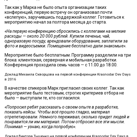
Так как у Марка не было опыта организации таких
конференций, первую встречу он организовал почти
«вслепую», заручившись поддержкой коллег. Готовиться к
мероприятию начал за полтора месяца до старта.
«На первую конференцию сбросились с коллегами на мелкие
расходы — около 20 000 рублей. Купили печенье, чай,
одноразовую посуду, арендовали оборудование, заплатили за
фото и видеосъемки. Помещение бесплатно дали знакомые».
Мероприятие было бесплатным. Программу разделили на три
блока: клиентская, серверная и мобильная разработки.
Конференция проходила семь часов — с 11.00 до 18.00.
Доклад Михаила Скворцова на первой конференции Krasnodar Dev Days
в 2016
В качестве спикеров Марк пригласил своих коллег. Так как
мероприятие было тестовым, строгих критериев отбора не
было — выступали те, кто согласился.
«Попросил ребят рассказать о своем опыте в разработке,
показать кейсы. Чтобы всё прошло гладко, материал
отрепетировали. Немного переживал, сколько придет людей и
понравится ли им материал. Потом отбросил все эти мысли.
Понимал — узнаю, когда попробую».
Доклад Виктора Тыщенко на первой конференции Krasnodar Dev Days в