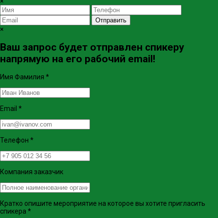
×
Отправить
×
Ваш запрос будет отправлен спикеру
напрямую на его рабочий email!
Имя Фамилия
*
Email
*
Телефон
*
Компания заказчик
Кратко опишите мероприятие на которое вы хотите пригласить
спикера
*