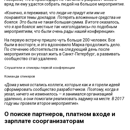
вряд ли ему удастся собрать людей на большое мероприятие.
«Конечно, я переживал, что люди не придут или им не
понравятся темы докладов. Потерять вложенные средства не
боялся. Это была не такая большая сумма. В итоге оказалось,
что я зря боялся: местные так «изголодались» по подобным
мероприятиям, что были очень рады нашей конференции».
На первую встречу пришло чуть больше 200 человек. Все
были в восторге, и это вдохновило Марка продолжить дело.
По стечению обстоятельств на следующий день после
мероприятия он уехал жить в Санкт-Петербург, а развивать
сообщество стал удаленно.
Слушатели и спикеры первой конференции
Команда спикеров
«Дома у меня остались коллеги, которые как и я горели идеей
сформировать сообщество разработчиков. Поэтому, когда я
уехал, ничего не изменилось — я занимался организацией
удаленно, а они помогали реализовать задумку на месте. В 2017
году мы провели второе мероприятие».
О поиске партнеров, платном входе и
зарплате соорганизаторам