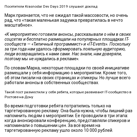
Посетители Krasnodar Dev Days 2019 слушают доклад
Марк признается, что не ожидал такой массовости, но очень
рад, что «такая маленькая задумка превратилась в нечто
масштабное».
«К мероприятию готовили анонсы, рассказывали о нём в своих
соцсетях и бесплатно размещали на популярных площадках IT-
сообществ — «Типичный программист» и «IT-Events». Поскольку
за три года нам удалось сформировать лояльную аудиторию,
люди возвращались к нами сами. Нас знали, нам доверяли,
поэтому мы не нуждались в рекламе».
По словам Марка, некоторые площадки по своей инициативе
размещали у себя информацию о мероприятии. Кроме того,
об этом писали на своих страницах и спикеры. Но лучше всего
работали анонсы в собственных сообществах.
Такой пост разместили у себя ребята, которые развивают IT-сообщество в
Ростове-на-Дону
Во время подготовки ребята потратились только на
таргетированную рекламу. Она была нужна, чтобы лишний раз
напомнить людям о мероприятии. Ее проводили в три этапа:
когда анонсировали конференцию, представляли спикеров и
напоминали о повышении цен. За всё время на
таргетированную рекламу ушло около 10 000 рублей.