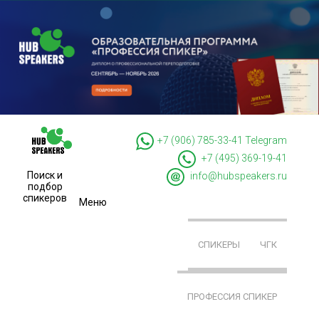
+7 (906) 785-33-41
Telegram
+7 (495) 369-19-41
Поиск и
info@hubspeakers.ru
подбор
спикеров
Меню
СПИКЕРЫ
ЧГК
ПРОФЕССИЯ СПИКЕР