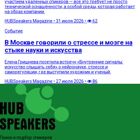
участием удалённых спикеров — всё это требует не просто
технической оснащённости, а особой среды, которая работает
на образ компании.
HUBSpeakers Magazine
•
31 июля 2026
•
62
Событие
В Москве говорили о стрессе и мозге на
стыке науки и искусства
Елена Гришнева посетила встречу «Внутренние сигналы:
искусство слышать себя» о нейронауке, стрессе и
саморегуляции, где выступили художник и ученый.
HUBSpeakers Magazine
•
27 июля 2026
•
86
Поиск и подбор спикеров