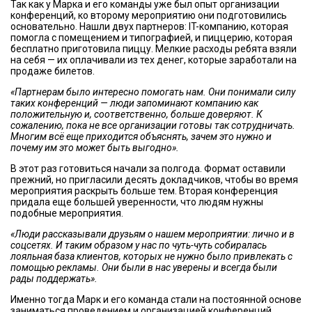
Так как у Марка и его команды уже был опыт организации
конференций, ко второму мероприятию они подготовились
основательно. Нашли двух партнеров: IT-компанию, которая
помогла с помещением и типографией, и пиццерию, которая
бесплатно приготовила пиццу. Мелкие расходы ребята взяли
на себя — их оплачивали из тех денег, которые заработали на
продаже билетов.
«Партнерам было интересно помогать нам. Они понимали силу
таких конференций — люди запоминают компанию как
положительную и, соответственно, больше доверяют. К
сожалению, пока не все организации готовы так сотрудничать.
Многим всё еще приходится объяснять, зачем это нужно и
почему им это может быть выгодно».
В этот раз готовиться начали за полгода. Формат оставили
прежний, но пригласили десять докладчиков, чтобы во время
мероприятия раскрыть больше тем. Вторая конференция
придала еще большей уверенности, что людям нужны
подобные мероприятия.
«Люди рассказывали друзьям о нашем мероприятии: лично и в
соцсетях. И таким образом у нас по чуть-чуть собиралась
лояльная база клиентов, которых не нужно было привлекать с
помощью рекламы. Они были в нас уверены и всегда были
рады поддержать».
Именно тогда Марк и его команда стали на постоянной основе
заниматься проведением и организацией конференций.