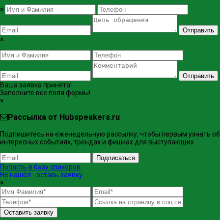
×
Отправить
×
Отправить
Ваша заявка принята!
Заполните все поля формы!
×
Рассылка от Hubspeakers.ru
Подпишитесь на еженедельную рассылку, чтобы первым узнать об
интересных событиях, трендах и фишках ​для выступающих.
Подписаться
Попасть в базу спикеров
Не нашёл - оставь заявку
×
Оставить заявку