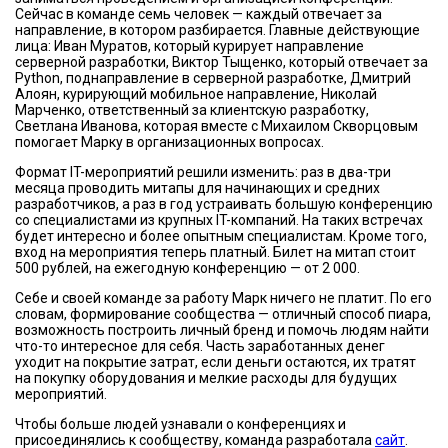
Сейчас в команде семь человек — каждый отвечает за
направление, в котором разбирается. Главные действующие
лица: Иван Муратов, который курирует направление
серверной разработки, Виктор Тыщенко, который отвечает за
Python, поднаправление в серверной разработке, Дмитрий
Алоян, курирующий мобильное направление, Николай
Марченко, ответственный за клиентскую разработку,
Светлана Иванова, которая вместе с Михаилом Скворцовым
помогает Марку в организационных вопросах.
Формат IT-мероприятий решили изменить: раз в два-три
месяца проводить митапы для начинающих и средних
разработчиков, а раз в год устраивать большую конференцию
со специалистами из крупных IT-компаний. На таких встречах
будет интересно и более опытным специалистам. Кроме того,
вход на мероприятия теперь платный. Билет на митап стоит
500 рублей, на ежегодную конференцию — от 2 000.
Себе и своей команде за работу Марк ничего не платит. По его
словам, формирование сообщества — отличный способ пиара,
возможность построить личный бренд и помочь людям найти
что-то интересное для себя. Часть заработанных денег
уходит на покрытие затрат, если деньги остаются, их тратят
на покупку оборудования и мелкие расходы для будущих
мероприятий.
Чтобы больше людей узнавали о конференциях и
присоединялись к сообществу, команда разработала
сайт
.