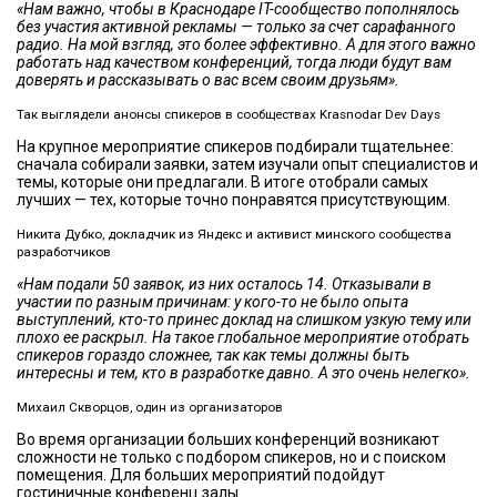
«Нам важно, чтобы в Краснодаре IT-сообщество пополнялось
без участия активной рекламы — только за счет сарафанного
радио. На мой взгляд, это более эффективно. А для этого важно
работать над качеством конференций, тогда люди будут вам
доверять и рассказывать о вас всем своим друзьям».
Так выглядели анонсы спикеров в сообществах Krasnodar Dev Days
На крупное мероприятие спикеров подбирали тщательнее:
сначала собирали заявки, затем изучали опыт специалистов и
темы, которые они предлагали. В итоге отобрали самых
лучших — тех, которые точно понравятся присутствующим.
Никита Дубко, докладчик из Яндекс и активист минского сообщества
разработчиков
«Нам подали 50 заявок, из них осталось 14. Отказывали в
участии по разным причинам: у кого-то не было опыта
выступлений, кто-то принес доклад на слишком узкую тему или
плохо ее раскрыл. На такое глобальное мероприятие отобрать
спикеров гораздо сложнее, так как темы должны быть
интересны и тем, кто в разработке давно. А это очень нелегко».
Михаил Скворцов, один из организаторов
Во время организации больших конференций возникают
сложности не только с подбором спикеров, но и с поиском
помещения. Для больших мероприятий подойдут
гостиничные конференц залы.