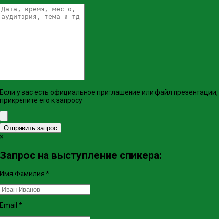
Если у вас есть официальное приглашение или файл презентации,
прикрепите его к запросу
Отправить запрос
×
Запрос на выступление спикера:
Имя Фамилия
*
Email
*