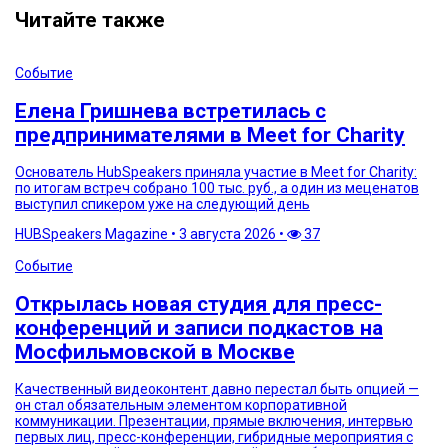
Читайте также
Событие
Елена Гришнева встретилась с
предпринимателями в Meet for Charity
Основатель HubSpeakers приняла участие в Meet for Charity:
по итогам встреч собрано 100 тыс. руб., а один из меценатов
выступил спикером уже на следующий день
HUBSpeakers Magazine
•
3 августа 2026
•
37
Событие
Открылась новая студия для пресс-
конференций и записи подкастов на
Мосфильмовской в Москве
Качественный видеоконтент давно перестал быть опцией —
он стал обязательным элементом корпоративной
коммуникации. Презентации, прямые включения, интервью
первых лиц, пресс-конференции, гибридные мероприятия с