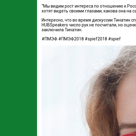
“Мы видим рост интереса по отношению к Росси
хотят видеть своими глазами, какова она на с
Интересно, что во время дискуссии Тинатин с
HUBSpeakers число рук не посчитали, но оце
заключила Тинатин.
#ПМЭФ #ПМЭФ2018 #spief2018 #spief