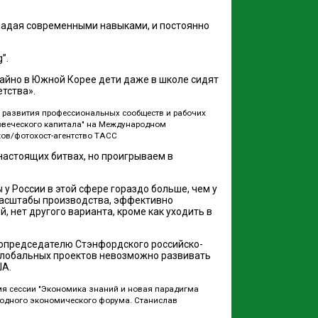
бладая современными навыками, и постоянно
”.
учайно в Южной Корее дети даже в школе сидят
тства».
о развития профессиональных сообществ и рабочих
ловеческого капитала" на Международном
ов/фотохост-агентство ТАСС
настоящих битвах, но проигрываем в
 России в этой сфере гораздо больше, чем у
 масштабы производства, эффективно
, нет другого варианта, кроме как уходить в
опредседателю Стэнфордского российско-
глобальных проектов невозможно развивать
ША.
мя сессии "Экономика знаний и новая парадигма
родного экономического форума. Станислав