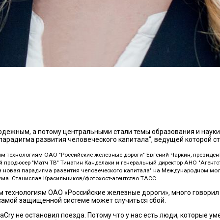
дежным, а потому центральными стали темы образования и науки
 парадигма развития человеческого капитала”, ведущей которой с
ным технологиям ОАО "Российские железные дороги" Евгений Чаркин, президе
 продюсер "Матч ТВ" Тинатин Канделаки и генеральный директор АНО "Агент
 и новая парадигма развития человеческого капитала" на Международном мо
ума. Станислав Красильников/фотохост-агентство ТАСС
 технологиям ОАО «Российские железные дороги», много говорил 
 самой защищенной системе может случиться сбой.
aCry не остановил поезда. Потому что у нас есть люди, которые 