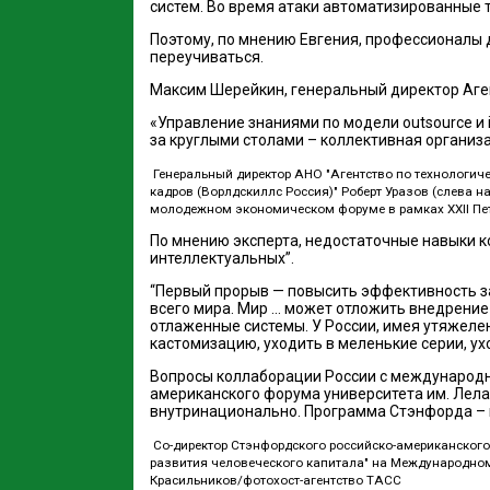
систем. Во время атаки автоматизированные т
Поэтому, по мнению Евгения, профессионалы д
переучиваться.
Максим Шерейкин, генеральный директор Агент
«Управление знаниями по модели outsource и 
за круглыми столами – коллективная организа
Генеральный директор АНО "Агентство по технологич
кадров (Ворлдскиллс Россия)" Роберт Уразов (слева 
молодежном экономическом форуме в рамках XXII Пе
По мнению эксперта, недостаточные навыки к
интеллектуальных”.
“Первый прорыв — повысить эффективность за
всего мира. Мир … может отложить внедрение
отлаженные системы. У России, имея утяжелен
кастомизацию, уходить в меленькие серии, ух
Вопросы коллаборации России с международн
американского форума университета им. Лел
внутринационально. Программа Стэнфорда – 
Со-директор Стэнфордского российско-американског
развития человеческого капитала" на Международно
Красильников/фотохост-агентство ТАСС