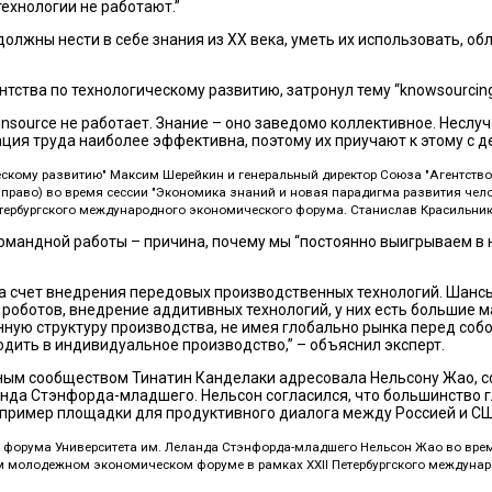
ехнологии не работают.”
олжны нести в себе знания из XX века, уметь их использовать, о
ства по технологическому развитию, затронул тему “knowsourcing
insource не работает. Знание – оно заведомо коллективное. Несл
ция труда наиболее эффективна, поэтому их приучают к этому с де
ескому развитию" Максим Шерейкин и генеральный директор Союза "Агентств
направо) во время сессии "Экономика знаний и новая парадигма развития че
тербургского международного экономического форума. Станислав Красильник
омандной работы – причина, почему мы “постоянно выигрываем в 
 счет внедрения передовых производственных технологий. Шансы у
 роботов, внедрение аддитивных технологий, у них есть большие
ную структуру производства, не имея глобально рынка перед собой
одить в индивидуальное производство,” – объяснил эксперт.
ым сообществом Тинатин Канделаки адресовала Нельсону Жао, с
анда Стэнфорда-младшего. Нельсон согласился, что большинство 
пример площадки для продуктивного диалога между Россией и С
о форума Университета им. Леланда Стэнфорда-младшего Нельсон Жао во вре
м молодежном экономическом форуме в рамках XXII Петербургского междуна