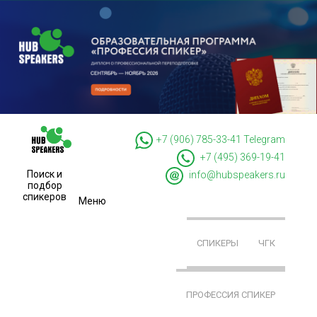
+7 (906) 785-33-41
Telegram
+7 (495) 369-19-41
Поиск и
info@hubspeakers.ru
подбор
спикеров
Меню
СПИКЕРЫ
ЧГК
ПРОФЕССИЯ СПИКЕР