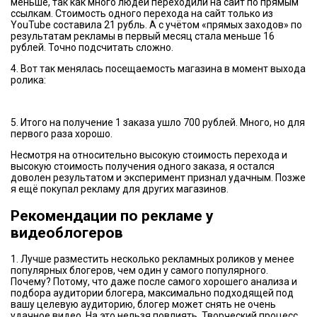
меньше, так как много людей переходили на сайт по прямым
ссылкам. Стоимость одного перехода на сайт только из
YouTube составила 21 рубль. А с учётом «прямых заходов» по
результатам рекламы в первый месяц стала меньше 16
рублей. Точно подсчитать сложно.
4. Вот так менялась посещаемость магазина в момент выхода
ролика:
5. Итого на получение 1 заказа ушло 700 рублей. Много, но для
первого раза хорошо.
Несмотря на относительно высокую стоимость перехода и
высокую стоимость получения одного заказа, я остался
доволен результатом и эксперимент признал удачным. Позже
я ещё покупал рекламу для других магазинов.
Рекомендации по рекламе у
видеоблогеров
1. Лучше разместить несколько рекламных роликов у менее
популярных блогеров, чем один у самого популярного.
Почему? Потому, что даже после самого хорошего анализа и
подбора аудитории блогера, максимально подходящей под
вашу целевую аудиторию, блогер может снять не очень
удачное видео. На это нельзя повлиять. Творческий процесс