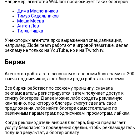
Например, агентство WildJam продюсирует таких блогеров:
Дима Масленников
Тимур Сидельников
Маша Маева
Антон Лав
ТилльНяшка
У некоторых агентств ярко выраженная специализация,
например, Zlodei.team работают в игровой тематике, делая
рекламу не только на YouTube, но и на Twitch.tv.
Биржи
Агентства работают в основном с топовыми блогерами от 200
тысяч подписчиков, а вот биржи рады работать со всеми.
Все биржи работают по схожему принципу: сначала
рекламодатель регистрируется, затем получает доступ к
списку блогеров. Далее можно либо создать рекламную
кампанию, под которую блогеры смогут сделать свои
предложения, либо найти блогера самостоятельно по
различным параметрам: подписчикам, просмотрам, лайкам.
Когда рекламодатель выбрал блогера, биржа предлагает
услугу безопасного проведения сделки, чтобы рекламодатель
получил результат, а блогер оплату.