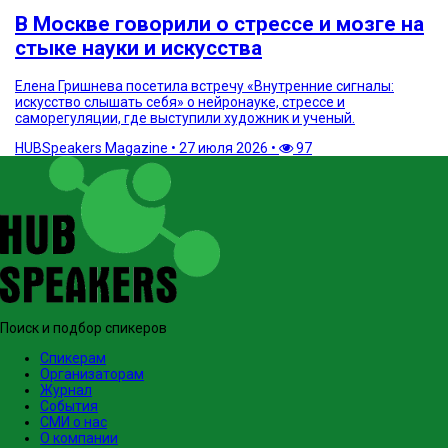
В Москве говорили о стрессе и мозге на
стыке науки и искусства
Елена Гришнева посетила встречу «Внутренние сигналы:
искусство слышать себя» о нейронауке, стрессе и
саморегуляции, где выступили художник и ученый.
HUBSpeakers Magazine
•
27 июля 2026
•
97
Поиск и подбор спикеров
Спикерам
Организаторам
Журнал
События
СМИ о нас
О компании