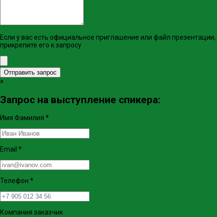
Если у вас есть официальное приглашение или файл презентации,
прикрепите его к запросу
Отправить запрос
×
Запрос на выступление спикера:
Имя Фамилия
*
Email
*
Телефон
*
Компания заказчик