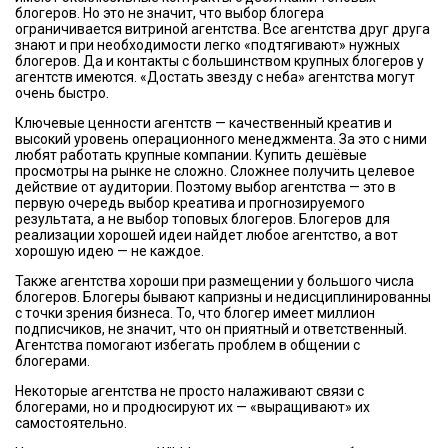
блогеров. Но это не значит, что выбор блогера
ограничивается витриной агентства. Все агентства друг друга
знают и при необходимости легко «подтягивают» нужных
блогеров. Да и контакты с большинством крупных блогеров у
агентств имеются. «Достать звезду с неба» агентства могут
очень быстро.
Ключевые ценности агентств — качественный креатив и
высокий уровень операционного менеджмента. За это с ними
любят работать крупные компании. Купить дешёвые
просмотры на рынке не сложно. Сложнее получить целевое
действие от аудитории. Поэтому выбор агентства — это в
первую очередь выбор креатива и прогнозируемого
результата, а не выбор топовых блогеров. Блогеров для
реализации хорошей идеи найдет любое агентство, а вот
хорошую идею — не каждое.
Также агентства хороши при размещении у большого числа
блогеров. Блогеры бывают капризны и недисциплинированны
с точки зрения бизнеса. То, что блогер имеет миллион
подписчиков, не значит, что он приятный и ответственный.
Агентства помогают избегать проблем в общении с
блогерами.
Некоторые агентства не просто налаживают связи с
блогерами, но и продюсируют их — «выращивают» их
самостоятельно.