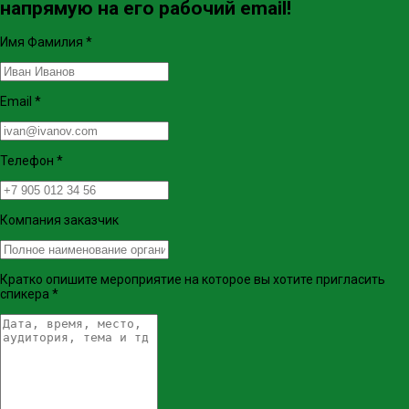
напрямую на его рабочий email!
Имя Фамилия
*
Email
*
Телефон
*
Компания заказчик
Кратко опишите мероприятие на которое вы хотите пригласить
спикера
*