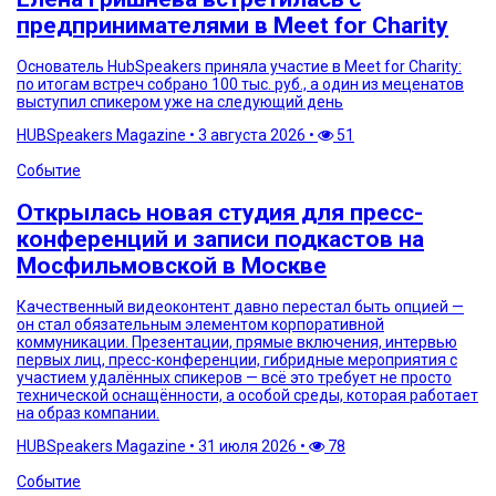
предпринимателями в Meet for Charity
Основатель HubSpeakers приняла участие в Meet for Charity:
по итогам встреч собрано 100 тыс. руб., а один из меценатов
выступил спикером уже на следующий день
HUBSpeakers Magazine
•
3 августа 2026
•
51
Событие
Открылась новая студия для пресс-
конференций и записи подкастов на
Мосфильмовской в Москве
Качественный видеоконтент давно перестал быть опцией —
он стал обязательным элементом корпоративной
коммуникации. Презентации, прямые включения, интервью
первых лиц, пресс-конференции, гибридные мероприятия с
участием удалённых спикеров — всё это требует не просто
технической оснащённости, а особой среды, которая работает
на образ компании.
HUBSpeakers Magazine
•
31 июля 2026
•
78
Событие