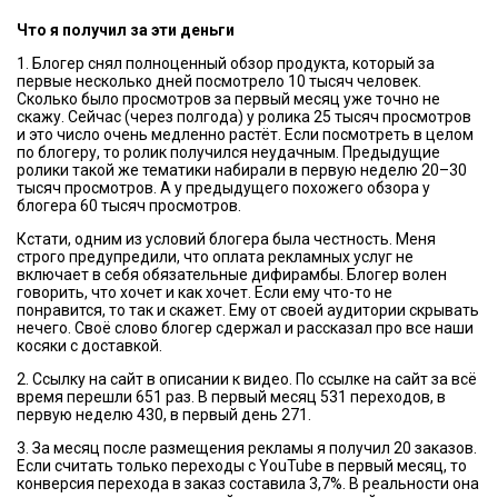
Что я получил за эти деньги
1. Блогер снял полноценный обзор продукта, который за
первые несколько дней посмотрело 10 тысяч человек.
Сколько было просмотров за первый месяц уже точно не
скажу. Сейчас (через полгода) у ролика 25 тысяч просмотров
и это число очень медленно растёт. Если посмотреть в целом
по блогеру, то ролик получился неудачным. Предыдущие
ролики такой же тематики набирали в первую неделю 20–30
тысяч просмотров. А у предыдущего похожего обзора у
блогера 60 тысяч просмотров.
Кстати, одним из условий блогера была честность. Меня
строго предупредили, что оплата рекламных услуг не
включает в себя обязательные дифирамбы. Блогер волен
говорить, что хочет и как хочет. Если ему что-то не
понравится, то так и скажет. Ему от своей аудитории скрывать
нечего. Своё слово блогер сдержал и рассказал про все наши
косяки с доставкой.
2. Ссылку на сайт в описании к видео. По ссылке на сайт за всё
время перешли 651 раз. В первый месяц 531 переходов, в
первую неделю 430, в первый день 271.
3. За месяц после размещения рекламы я получил 20 заказов.
Если считать только переходы с YouTube в первый месяц, то
конверсия перехода в заказ составила 3,7%. В реальности она