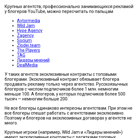
Крупных агентств, профессионально занимающихся рекламой
у блогеров YouTube, можно пересчитать по пальцам:
Avtormedia
Wild Jam
Hype Agency
Zagency
Socium
Zlodei.team
The Players
TAG
Лидеры мнений
DealMedia
У таких агентств эксклюзивные контракты с топовыми
блогерами. Эксклюзивный контракт обязывает блогера
продавать рекламу только через агентство. Русскоязычных
блогеров с числом подписчиков более 1 млн. немногим
меньше 100. А блогеров, у которых подписчиков более 500
тысяч — немногим больше 200.
Не все блогеры одинаково интересны агентствам. При этом не
все блогеры спешат работать с агентствами эксклюзивно.
Поэтому и блогеров на эксклюзивных договорах у агентств не
много.
Крупные игроки (например, Wild Jam и «Лидеры мнений»)
имеют эксклюзивные контракты с десятками топовых