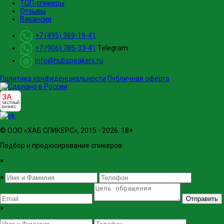
ТОП-спикеры
Отзывы
Вакансии
+7 (495) 369-19-41
+7 (906) 785-33-41
Telegram
info@hubspeakers.ru
Политика конфиденциальности
Публичная оферта
ЗА
ЧЕСТНЫЙ
БИЗНЕС
© ООО «ХАБ СПИКЕРС», 2015 - 2026. 18+
Подбор и продюсирование спикеров.
×
×
Отправить
×