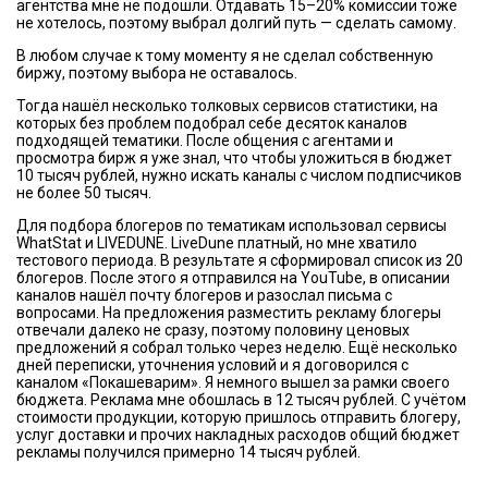
агентства мне не подошли. Отдавать 15–20% комиссии тоже
не хотелось, поэтому выбрал долгий путь — сделать самому.
В любом случае к тому моменту я не сделал собственную
биржу, поэтому выбора не оставалось.
Тогда нашёл несколько толковых сервисов статистики, на
которых без проблем подобрал себе десяток каналов
подходящей тематики. После общения с агентами и
просмотра бирж я уже знал, что чтобы уложиться в бюджет
10 тысяч рублей, нужно искать каналы с числом подписчиков
не более 50 тысяч.
Для подбора блогеров по тематикам использовал сервисы
WhatStat и LIVEDUNE. LiveDune платный, но мне хватило
тестового периода. В результате я сформировал список из 20
блогеров. После этого я отправился на YouTube, в описании
каналов нашёл почту блогеров и разослал письма с
вопросами. На предложения разместить рекламу блогеры
отвечали далеко не сразу, поэтому половину ценовых
предложений я собрал только через неделю. Ещё несколько
дней переписки, уточнения условий и я договорился с
каналом «Покашеварим». Я немного вышел за рамки своего
бюджета. Реклама мне обошлась в 12 тысяч рублей. С учётом
стоимости продукции, которую пришлось отправить блогеру,
услуг доставки и прочих накладных расходов общий бюджет
рекламы получился примерно 14 тысяч рублей.