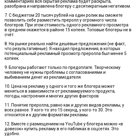
комментариях вся скрытая реклама будет раскрыта,
разобрана и направлена блогеру с десятикратным негативом.
7. С бюджетом 20 тысяч рублей на один ролик вы сможете
позволить себе разместить преролл у огромного числа
блогеров. При этом стоимость одного рекламного просмотра
в среднем окажется в районе 15 копеек. Топовые блогеры не в
счёт.
8. На рынке реально найти дешёвые предложения (не факт,
что результативные). Я находил предложения, в которых
потенциальный рекламный просмотр преролла был менее 5
копеек.
9. Блогеры работают только по предоплате. Творческому
человеку не нужны проблемы с согласованиями и
выбиванием денег из рекламодателя.
10. Цена на рекламу у одного и того же блогера может
меняться в зависимости от рекламируемого продукта,
погоды, настроения и многих других факторов.
11. Понятие преролла, равно как и других видов рекламы, у
всех разное. У кого-то это 15 секунд, у кого-то 30. Это
относится и к другим форматам рекламы.
12. Вместе с размещением на YouTube у блогера можно «в
довесок» купить рекламу в его пабликах в соцсетях. Это
удобно.