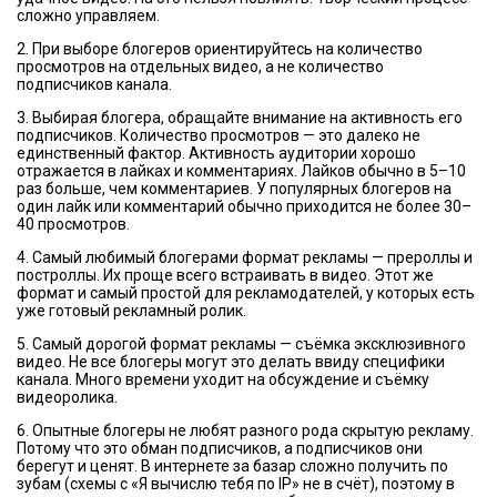
сложно управляем.
2. При выборе блогеров ориентируйтесь на количество
просмотров на отдельных видео, а не количество
подписчиков канала.
3. Выбирая блогера, обращайте внимание на активность его
подписчиков. Количество просмотров — это далеко не
единственный фактор. Активность аудитории хорошо
отражается в лайках и комментариях. Лайков обычно в 5–10
раз больше, чем комментариев. У популярных блогеров на
один лайк или комментарий обычно приходится не более 30–
40 просмотров.
4. Самый любимый блогерами формат рекламы — прероллы и
построллы. Их проще всего встраивать в видео. Этот же
формат и самый простой для рекламодателей, у которых есть
уже готовый рекламный ролик.
5. Самый дорогой формат рекламы — съёмка эксклюзивного
видео. Не все блогеры могут это делать ввиду специфики
канала. Много времени уходит на обсуждение и съёмку
видеоролика.
6. Опытные блогеры не любят разного рода скрытую рекламу.
Потому что это обман подписчиков, а подписчиков они
берегут и ценят. В интернете за базар сложно получить по
зубам (схемы с «Я вычислю тебя по IP» не в счёт), поэтому в