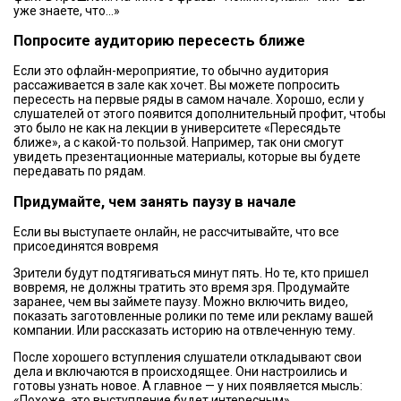
уже знаете, что...»
Попросите аудиторию пересесть ближе
Если это офлайн-мероприятие, то обычно аудитория
рассаживается в зале как хочет. Вы можете попросить
пересесть на первые ряды в самом начале. Хорошо, если у
слушателей от этого появится дополнительный профит, чтобы
это было не как на лекции в университете «Пересядьте
ближе», а с какой-то пользой. Например, так они смогут
увидеть презентационные материалы, которые вы будете
передавать по рядам.
Придумайте, чем занять паузу в начале
Если вы выступаете онлайн, не рассчитывайте, что все
присоединятся вовремя
Зрители будут подтягиваться минут пять. Но те, кто пришел
вовремя, не должны тратить это время зря. Продумайте
заранее, чем вы займете паузу. Можно включить видео,
показать заготовленные ролики по теме или рекламу вашей
компании. Или рассказать историю на отвлеченную тему.
После хорошего вступления слушатели откладывают свои
дела и включаются в происходящее. Они настроились и
готовы узнать новое. А главное — у них появляется мысль:
«Похоже, это выступление будет интересным».