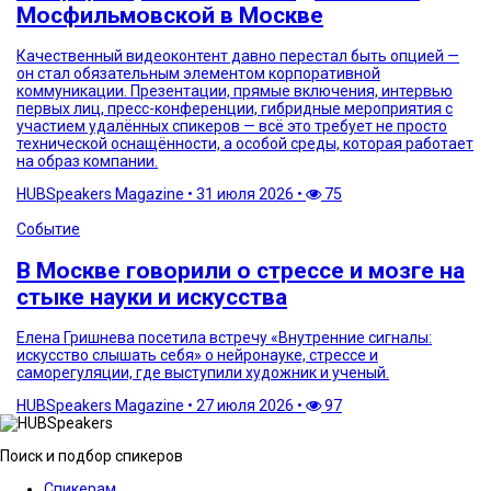
Мосфильмовской в Москве
Качественный видеоконтент давно перестал быть опцией —
он стал обязательным элементом корпоративной
коммуникации. Презентации, прямые включения, интервью
первых лиц, пресс-конференции, гибридные мероприятия с
участием удалённых спикеров — всё это требует не просто
технической оснащённости, а особой среды, которая работает
на образ компании.
HUBSpeakers Magazine
•
31 июля 2026
•
75
Событие
В Москве говорили о стрессе и мозге на
стыке науки и искусства
Елена Гришнева посетила встречу «Внутренние сигналы:
искусство слышать себя» о нейронауке, стрессе и
саморегуляции, где выступили художник и ученый.
HUBSpeakers Magazine
•
27 июля 2026
•
97
Поиск и подбор спикеров
Спикерам