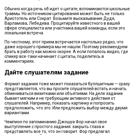
Обычно когда речь об идет о цитате, вспоминаются школьные
травмы. Но источником цитирования может быть не только
Аристотель или Сократ. Возьмите высказывание Дудя,
Варламова, Лебедева. Процитируйте известного в вашей
сфере специалиста или участника вашей команды, если это
локальная встреча.
По-честному, этот прием встречается настолько редко, что
даже хорошего примера мы не нашли. Поэтому рекомендуем
брать в работу как можно скорее. А если попалось видео, где
спикер все-таки начинает с цитаты, поделитесь в
комментариях.
Дайте слушателям задание
Формат задания тоже может показаться буллшитным — сразу
представляется, что вы просите слушателей встать и начать
обмениваться визитками или объятиями. На деле задание
бывает мягким и не требующим активного действия от
слушателей. Например, показать картинку и попросить
предположить, что это. Или предложить выбор между двумя
вариантами.
Чемпион по запоминанию Джошуа Фор начал свое
выступление с простого задания: закрыть глаза и
представлять все то, что он говорит. Фор предлагал