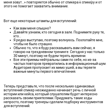
меня зовут…» повторяется обычно от спикера к спикеру и от
этого не помогает захватить внимание.
Вот еще некоторые штампы для вступлений:
Как вам меня слышно?
Давайте узнаем, кто сегодня в зале. Поднимите руку те,
кто…
Я редко выступаю, поэтому волнуюсь. Похлопайте мне,
чтобы не было страшно.
Обычно то, что я буду рассказывать вам сейчас, я
говорю на трехдневном тренинге. Сегодня у нас только
30 минут, поэтому не будем терять времени.
Все эти приемы нейтральны сами по себе, но из-за
частых повторов превратились в информационный шум.
Аудитория пропускает их мимо ушей, а вы теряете
важные минуты первого впечатления.
Теперь представьте, что после нескольких одинаковых
вступлений спикер неожиданно начинает речь с личной
истории или кейса, который слушателям будет интересно
рассказать своим приятелями. Придумать такие ходы
непросто, поэтому тренеры сделали подборку инструментов
для вступлений.