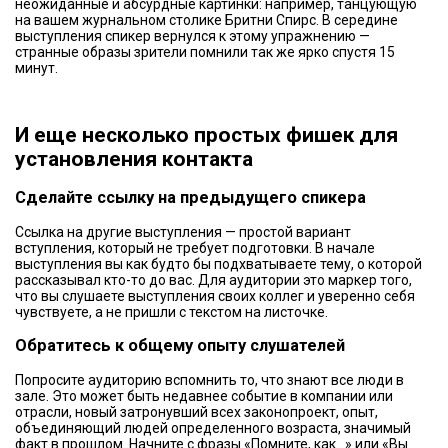
неожиданные и абсурдные картинки: например, танцующую
на вашем журнальном столике Бритни Спирс. В середине
выступления спикер вернулся к этому упражнению —
странные образы зрители помнили так же ярко спустя 15
минут.
И еще несколько простых фишек для
установления контакта
Сделайте ссылку на предыдущего спикера
Ссылка на другие выступления — простой вариант
вступления, который не требует подготовки. В начале
выступления вы как будто бы подхватываете тему, о которой
рассказывал кто-то до вас. Для аудитории это маркер того,
что вы слушаете выступления своих коллег и уверенно себя
чувствуете, а не пришли с текстом на листочке.
Обратитесь к общему опыту слушателей
Попросите аудиторию вспомнить то, что знают все люди в
зале. Это может быть недавнее событие в компании или
отрасли, новый затронувший всех законопроект, опыт,
объединяющий людей определенного возраста, значимый
факт в прошлом. Начните с фразы «Помните, как...» или «Вы