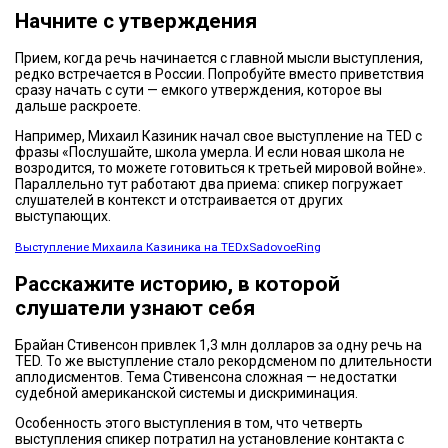
Начните с утверждения
Прием, когда речь начинается с главной мысли выступления,
редко встречается в России. Попробуйте вместо приветствия
сразу начать с сути — емкого утверждения, которое вы
дальше раскроете.
Например, Михаил Казиник начал свое выступление на TED c
фразы «Послушайте, школа умерла. И если новая школа не
возродится, то можете готовиться к третьей мировой войне».
Параллельно тут работают два приема: спикер погружает
слушателей в контекст и отстраивается от других
выступающих.
Выступление Михаила Казиника на TEDxSadovoeRing
Расскажите историю, в которой
слушатели узнают себя
Брайан Стивенсон привлек 1,3 млн долларов за одну речь на
TED. То же выступление стало рекордсменом по длительности
аплодисментов. Тема Стивенсона сложная — недостатки
судебной американской системы и дискриминация.
Особенность этого выступления в том, что четверть
выступления спикер потратил на установление контакта с