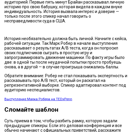
аудиторией. Первые пять минут Брайан рассказывал личную
историю про свою бабушку, которая видела в каждом внуке
индивидуальность. История вызвала интерес и доверие —
только после этого спикер начал говорить о
несправедливости суда в США.
История необязательно должна быть личной. Начните с кейса,
рабочей ситуации. Так Марк Робер в начале выступления
рассказывает о результатах A/B теста, когда он попросил
своих подписчиков сыграть в простую игру и
запрограммировать движение машинки. По факту игры было
две: в одной ты после неудачной попытки просто пробуешь
снова, а в другой — в случае проигрыша снижались баллы.
Обратите внимание: Робер не стал показывать экспертность и
рассказывать про А/В тест, который он раскатал на
репрезентативной выборке. Спикер адаптировал контент под
аудиторию неспециалистов.
Выступление Марка Робера на TEDxPenn
Сломайте шаблон
Суть приема в том, чтобы разбить рамку, которую задали
предыдущие спикеры. Если это деловая конференция и все
обычно начинают с официальных приветствий, расскажите