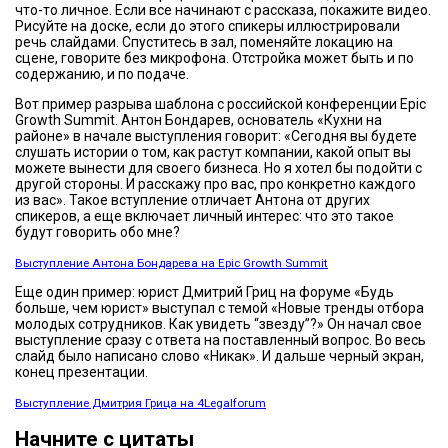
что-то личное. Если все начинают с рассказа, покажите видео.
Рисуйте на доске, если до этого спикеры иллюстрировали
речь слайдами. Спуститесь в зал, поменяйте локацию на
сцене, говорите без микрофона. Отстройка может быть и по
содержанию, и по подаче.
Вот пример разрыва шаблона с российской конференции Epic
Growth Summit. Антон Бондарев, основатель «Кухни на
районе» в начале выступления говорит: «Сегодня вы будете
слушать истории о том, как растут компании, какой опыт вы
можете вынести для своего бизнеса. Но я хотел бы подойти с
другой стороны. И расскажу про вас, про конкретно каждого
из вас». Такое вступление отличает Антона от других
спикеров, а еще включает личный интерес: что это такое
будут говорить обо мне?
Выступление Антона Бондарева на Epic Growth Summit
Еще один пример: юрист Дмитрий Гриц на форуме «Будь
больше, чем юрист» выступал с темой «Новые тренды отбора
молодых сотрудников. Как увидеть “звезду”?» Он начал свое
выступление сразу с ответа на поставленный вопрос. Во весь
слайд было написано слово «Никак». И дальше черный экран,
конец презентации.
Выступление Дмитрия Грица на 4Legalforum
Начните с цитаты