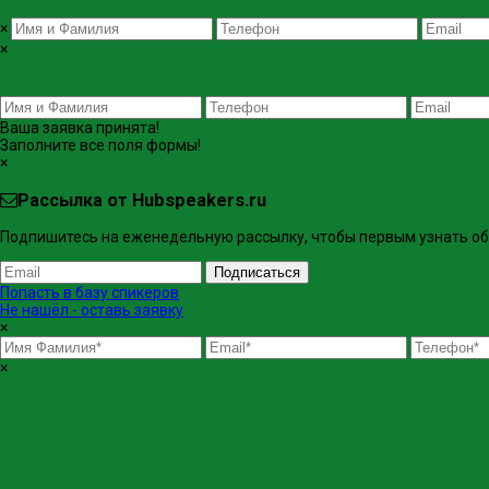
×
×
Ваша заявка принята!
Заполните все поля формы!
×
Рассылка от Hubspeakers.ru
Подпишитесь на еженедельную рассылку, чтобы первым узнать об 
Подписаться
Попасть в базу спикеров
Не нашёл - оставь заявку
×
×