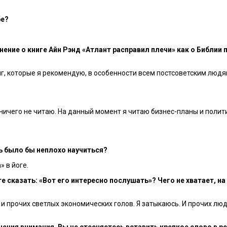
бе?
нение о книге Айн Рэнд «Атлант расправил плечи» как о Библии
иг, которые я рекомендую, в особенности всем постсоветским людям
 я ничего не читаю. На данный момент я читаю бизнес-планы и пол
ь было бы неплохо научиться?
» в йоге.
 сказать: «Вот его интересно послушать»? Чего не хватает, на
 и прочих светлых экономических голов. Я затыкаюсь. И прочих лю
ения внимания. Вы не стесняетесь вставить крепкое слово в ре