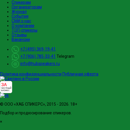
Спикерам
Организаторам
Журнал
События
СМИ о нас
О компании
ТОП-спикеры
Отзывы
Вакансии
+7 (495) 369-19-41
+7 (906) 785-33-41
Telegram
info@hubspeakers.ru
Политика конфиденциальности
Публичная оферта
ЗА
ЧЕСТНЫЙ
БИЗНЕС
© ООО «ХАБ СПИКЕРС», 2015 - 2026. 18+
Подбор и продюсирование спикеров.
×