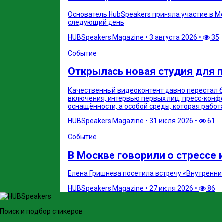
Основатель HubSpeakers приняла участие в Mee
следующий день
HUBSpeakers Magazine
•
3 августа 2026
•
35
Событие
Открылась новая студия для 
Качественный видеоконтент давно перестал 
включения, интервью первых лиц, пресс-конф
оснащённости, а особой среды, которая работ
HUBSpeakers Magazine
•
31 июля 2026
•
61
Событие
В Москве говорили о стрессе и
Елена Гришнева посетила встречу «Внутренние
HUBSpeakers Magazine
•
27 июля 2026
•
86
Поиск и подбор спикеров