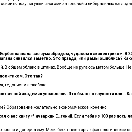
освоить позу лягушки с ногами за головой и либеральных взгляда
Форбс» назвала вас сумасбродом, чудаком и эксцентриком. В 20
лагана снизился заметно. Это правда, или дамы ошиблись? Како
й. В общем облако в штанах. Вообще не ругаюсь матом больше. Не 
 политиком. Это так?
к, гедонист и лежебока.
арственной академии управления. Это было по глупости или... К
ние? Образование желательно экономическое, конечно.
ал о вас книгу «Чичваркин Е…гений. Если тебя из 100 раз посыла
о хорошо и доверял ему. Меня бесят некоторые фактологические оши