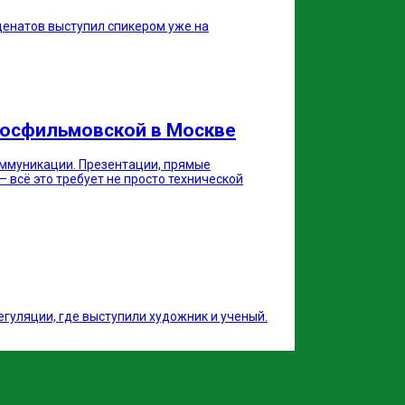
меценатов выступил спикером уже на
 Мосфильмовской в Москве
оммуникации. Презентации, прямые
 всё это требует не просто технической
егуляции, где выступили художник и ученый.