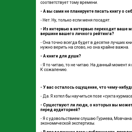
соответствует тому времени.
- А вы сами не планируете писать книгу о се
- Нет. Ну, только если меня посадят.
- Из интервью в интервью переходит ваше м
вершине вашего личного рейтинга?
- Она точно всегда будет в десятке лучших кн
нужно верить на слово, но она крайне важна.
- А книги для души?
- Я то читаю, то не читаю. На данный момент
К сожалению.
- У вас осталось ощущение, что чему-нибуд
- Да. Я хотел бы научиться позе «сукта курмаса
- Существуют ли люди, о которых вы можете
перед аудиторией?
- Я с удовольствием слушаю Гуриева, Мовчана
экономической экспертизы.
- В продолжение темы публичности, привлеч