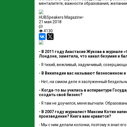
менталитете, важности образования, желании 
HUBSpeakers Magazine
•
21 мая 2018
4130
- В 2011 году Анастасия Жукова в журнале «
Лондоне, заметила, что накал безумия и ба
- Я тихий, вежливый, задумчивый, созерцающи
- В Википедии вас называют бизнесменом и
- Нет, на самом деле я заслуженный бездельни
- Когда-то вы учились в аспирантуре Госуд
создать свой бизнес?
- Я там не доучился, меня выгнали. Образова
- В 2007 году журналист Максим Котин напис
произведение? Книга вам нравится?
- Мы с ним делали колонки, поэтому я знал ег