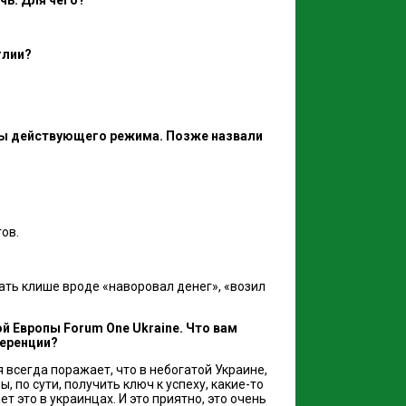
глии?
мены действующего режима. Позже назвали
ов.
вать клише вроде «наворовал денег», «возил
й Европы Forum One Ukraine. Что вам
ференции?
 всегда поражает, что в небогатой Украине,
 по сути, получить ключ к успеху, какие-то
т это в украинцах. И это приятно, это очень