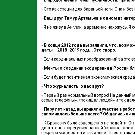
- Это как специи для бараньей ноги. Она и без
- Ваш друг Тимур Артемьев в одном из инте
- Я не живу в Англии, а временно нахожусь. Я 
- В конце 2012 года вы заявили, что, возм
даты – 2018–2019 годы. Это скоро.
- Если кардинальных преобразований за это вр
- Мечты о создании экодеревни в России бл
- Если будет позитивная экономическая среда
- Что журналисты о вас врут?
- Первый раз нормальный вопроc! На данный м
серые телефоны», «похищал людей» и так дал
- Пару лет назад вы приняли участие в раб
запомнилось больше всего? Общались ли в
- К Брэнсону было совершенно не подойти. Он
достаточно зарегулированной Украине огромно
секреты мастерства и так далее. То есть така