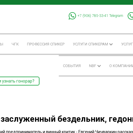
+7 (906) 785-33-41
Telegram
РЫ
ЧГК
ПРОФЕССИЯ СПИКЕР
УСЛУГИ СПИКЕРАМ
УСЛУГ
СОБЫТИЯ
NBF
О КОМПАНИ
и узнать гонорар?
Я заслуженный бездельник, гедон
ий предприниматель и винный критик - Евгений Чичваркин расска