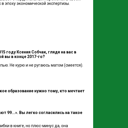
х в эпоху экономической экспертизы.
15 году Ксения Собчак, глядя на вас в
й вы в конце 2017-го?
пью. Не курю и не ругаюсь матом (смеется).
акое образование нужно тому, кто мечтает
ют 99...». Вы легко согласились на такое
бки в книге, но плюс-минус да, она