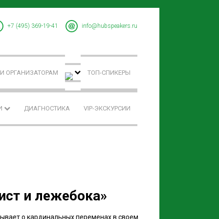
+7 (495) 369-19-41
info@hubspeakers.ru
И ОРГАНИЗАТОРАМ
ТОП-СПИКЕРЫ
И
ДИАГНОСТИКА
VIP-ЭКСКУРСИИ
ист и лежебока»
зывает о кардинальных переменах в своем