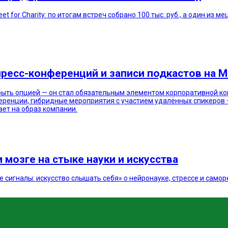
t for Charity: по итогам встреч собрано 100 тыс. руб., а один из 
пресс-конференций и записи подкастов на
быть опцией — он стал обязательным элементом корпоративной к
еренции, гибридные мероприятия с участием удалённых спикеров —
ает на образ компании.
 мозге на стыке науки и искусства
 сигналы: искусство слышать себя» о нейронауке, стрессе и самор