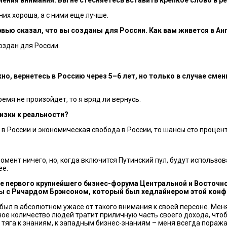
 них хороша, а с ними еще лучше.
рвью сказал, что вы созданы для России. Как вам живется в Ан
создан для России.
ожно, вернетесь в Россию через 5–6 лет, но только в случае с
емя не произойдет, то я вряд ли вернусь.
изки к реальности?
 в России и экономическая свобода в России, то шансы сто процент
омент ничего, но, когда включится Путинский пул, будут использо
ее.
оте первого крупнейшего бизнес-форума Центральной и Восточно
ы с Ричардом Брэнсоном, который был хедлайнером этой кон
 был в абсолютном ужасе от такого внимания к своей персоне. Меня
е количество людей тратит приличную часть своего дохода, чтобы,
я тяга к знаниям, к западным бизнес-знаниям – меня всегда поражае