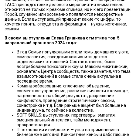
ТАСС при подготовке делового мероприятия внимательно
относится не только к резюме спикера, но и к его презентации.
Порой, случайно или осознанно появляются некорректные
данные. Если выступающий приводит какие-то цифры, то
хочется понять, откуда эта информация — нужны источники,
ссылки.
В своем выступлении Елена Гришнева отметила топ-5
направлений прошлого 2024 года:
В год Семьи популярными стали темы домашнего уюта,
саморазвития, соседских комьюнити, детско-
родительских отношений. Соответственно, были
востребованы психологи и коучи. Максим Никитинский,
основатель Центра сообществ, также заметил, что тема
взаимоотношений в семье стала очень актуальна в
последнее время.
Командообразование: сплочение, объедение,
совместное управление, развитие личности в команде,
нацеленность на общий результат, разрешение
конфликтов, проведение стратегических сессий,
сонастройка и т.д. Если раньше акцент был больше на
индивидуума, то сейчас на коллектив.
SOFT SKILLS: выступления, переговоры, эмпатия,
эмоциональный интеллект, тайм менеджмент,
прокрастинация.
IT технологии и нейросети — упор на применение в
бизнесе уже сегодня. Конкретные кейсы и работающие