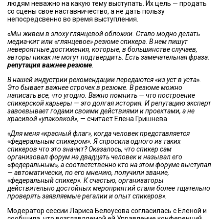
людям неважно на какую тему выступать. Их цель — продать
со сцены свое наставничество, а не дать пользу
непосредсвенно во время выступления.
«Мы живем в эпоху глянцевой обложки. Стало модно делать
медиа-кит или «глянцевое» резюме спикера. В нем пишут
невероятные достижения, которые, в большинстве случаев,
авторы никак не могут подтвердить. Есть замечательная фраза:
репутация важнее резюме
.
В нашей индустрии рекомендации передаются «из уст в уста».
Это бывает важнее строчек в резюме. В резюме можно
написать все, что угодно. Важно помнить — что построение
спикерской карьеры — это долгая история. И репутацию эксперт
завоевывает годами своими действиями и проектами, а не
красивой «упаковкой»
, — считает Елена Гришнева.
«Для меня «красный флаг», когда человек представляется
«федеральным спикером». Я спросила одного из таких
спикеров что это значит? Оказалось, что спикер сам
организовал форум на двадцать человек и называл его
«федеральным», а соответственно кто на этом форуме выступал
— автоматически, по его мнению, получили звание,
«федеральный спикер». К счастью, организаторы
действительно достойных мероприятий стали более тщательно
проверять заявляемые регалии и опыт спикеров».
Модератор сессии Лариса Белоусова согласилась с Еленой и
сообщила, что возглавляемой ей Управление конференций