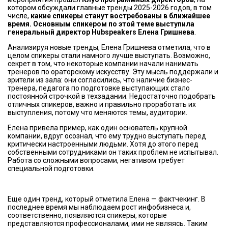
котором обсуждали главные тренды 2025-2026 годов, в том
числе,
какие спикеры станут востребованы в ближайшее
время. Основным спикером по этой теме выступила
генеральный директор Hubspeakers Елена Гришнева
.
Анализируя новые тренды, Елена Гришнева отметила, что в
целом спикеры стали намного лучше выступать. Возможно,
секрет в том, что некоторые компании начали нанимать
тренеров по ораторскому искусству. Эту мысль поддержали и
зрители из зала: они согласились, что наличие бизнес-
тренера, педагога по подготовке выступающих стало
постоянной строчкой в техзадании. Недостаточно подобрать
отличных спикеров, важно и правильно проработать их
выступления, потому что меняются темы, аудитории.
Елена привела пример, как один основатель крупной
компании, вдруг осознал, что ему трудно выступать перед
критически настроенными людьми. Хотя до этого перед
собственными сотрудниками он таких проблем не испытывал.
Работа со сложными вопросами, негативом требует
специальной подготовки.
Еще один тренд, который отметила Елена — фактчекинг. В
последнее время мы наблюдаем рост инфобизнеса и,
соответственно, появляются спикеры, которые
представляются профессионалами, ими не являясь. Таким