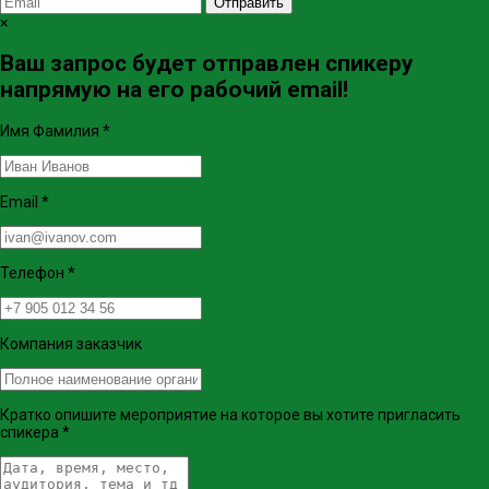
Отправить
×
Ваш запрос будет отправлен спикеру
напрямую на его рабочий email!
Имя Фамилия
*
Email
*
Телефон
*
Компания заказчик
Кратко опишите мероприятие на которое вы хотите пригласить
спикера
*