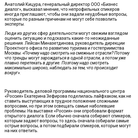
Анатолий Кицура, генеральный директор ООО «Бизнес
диалог», высказал мнение, что непрофильных спикеров
иногда приглашают, чтобы они задали неудобные вопросы,
которые по разным причинам не могут себе позволить
эксперты.
Люди из других сфер деятельности могут свежим взглядом
оценить ситуацию и подсказать какие-то неожиданные
решения. Лейсан Миназетдинова, руководитель дирекции
Проектного офиса по развитию туризма и гостеприимства
Москвы:
«Почему надо смотреть на смежные отрасли? Потому
что тренды могут зарождаться в одной отрасли, а потом уже
плавно перетекать в другие. Поэтому надо смотреть
максимально широко, наблюдать за тем, что происходит
вокруг»
.
Руководитель деловой программы национального центра
«Россия» Екатерина Зефирова поделилась лайфхаком, как не
ставить выступающих в трудное положение сложными
вопросами, но при этом освещать самые наболевшие
проблемы. На выставке «Россия» они опробовали формат
открытого диалога. Если обычно сначала собирают спикеров,
которым задают вопросы, то здесь сначала собирали самые
острые вопросы, а потом подбирали спикеров, которые могут
на них ответить.