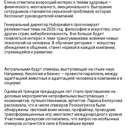
Елена отметила возросший интерес к темам здоровья —
физического, ментального, эмоционального. Выгорание
сотрудников становится серьезной проблемой, которая
беспокоит руководителей компаний.
Генеральный директор Hubspeakers прогнозирует
релевантные темы на 2026 год: философия и искусство; опыт
других стран; кибербезопасность. Все больше будет
появляться интерес к теме трансгуманизма: влияние новых
технологий на человека. А обучение риторике — искусству
убеждения и общения, станет нормой в каждой компании,
стремящейся к развитию.
Актуальными будут спикеры, выступающие на стыке наук.
Например, биология и бизнес — провести параллель между
адаптацией животных и адаптацией человека в компании и в
социуме.
Одним из трендов предыдущих лет стало приглашение на
деловые мероприятия непрофильных выступающих —
космонавтов, путешественников, артистов. Лариса Белоусова
рассказала, что в числе спикеров Росконгресса были
обнаружены: светский воин-монах, профайлер, проводник
трансформационных игр, менталист международного уровня.
Участники дискуссии согласились, что запрос на необычных
спикеров останется в силе в ближайшее время.