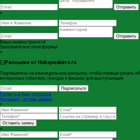
Отправить
×
Отправить
Ваша заявка принята!
Заполните все поля формы!
×
Рассылка от Hubspeakers.ru
Подпишитесь на еженедельную рассылку, чтобы первым узнать об
интересных событиях, трендах и фишках ​для выступающих.
Подписаться
Попасть в базу спикеров
Не нашёл - оставь заявку
×
Оставить заявку
×