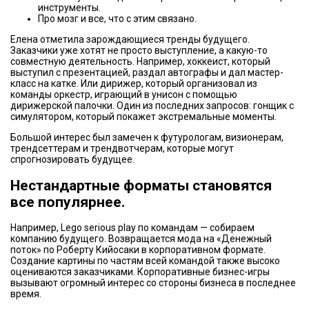
инструменты.
Про мозг и все, что с этим связано.
Елена отметила зарождающиеся тренды будущего.
Заказчики уже хотят не просто выступление, а какую-то
совместную деятельность. Например, хоккеист, который
выступил с презентацией, раздал автографы и дал мастер-
класс на катке. Или дирижер, который организовал из
команды оркестр, играющий в унисон с помощью
дирижерской палочки. Один из последних запросов: гонщик с
симулятором, который покажет экстремальные моменты.
Большой интерес был замечен к футурологам, визионерам,
трендсеттерам и трендвотчерам, которые могут
спрогнозировать будущее.
Нестандартные форматы становятся
все популярнее.
Например, Lego serious play по командам — собираем
компанию будущего. Возвращается мода на «Денежный
поток» по Роберту Кийосаки в корпоративном формате.
Создание картины по частям всей командой также высоко
оцениваются заказчиками. Корпоративные бизнес-игры
вызывают огромный интерес со стороны бизнеса в последнее
время.