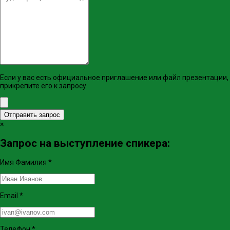
Если у вас есть официальное приглашение или файл презентации,
прикрепите его к запросу
Отправить запрос
×
Запрос на выступление спикера:
Имя Фамилия
*
Email
*
Телефон
*