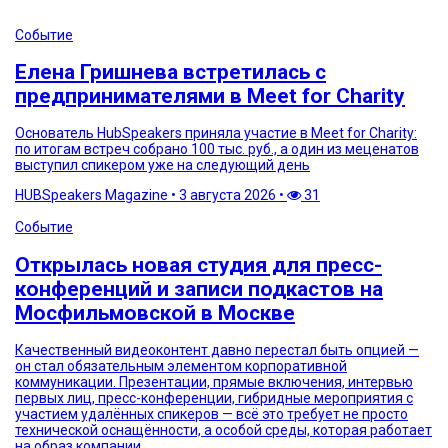
Событие
Елена Гришнева встретилась с
предпринимателями в Meet for Charity
Основатель HubSpeakers приняла участие в Meet for Charity:
по итогам встреч собрано 100 тыс. руб., а один из меценатов
выступил спикером уже на следующий день
HUBSpeakers Magazine
•
3 августа 2026
•
31
Событие
Открылась новая студия для пресс-
конференций и записи подкастов на
Мосфильмовской в Москве
Качественный видеоконтент давно перестал быть опцией —
он стал обязательным элементом корпоративной
коммуникации. Презентации, прямые включения, интервью
первых лиц, пресс-конференции, гибридные мероприятия с
участием удалённых спикеров — всё это требует не просто
технической оснащённости, а особой среды, которая работает
на образ компании.