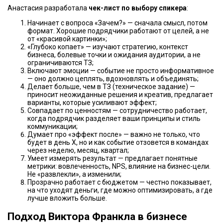
Анастасия разработала
чек-лист по выбору спикера
:
Начинает с вопроса «Зачем?» — сначала смысл, потом
формат. Хорошие подрядчики работают от целей, а не
от «красивой картинки»;
«Глубоко копает» — изучают стратегию, контекст
бизнеса, болевые точки и ожидания аудитории, а не
ограничиваются ТЗ;
Включают эмоции — событие не просто информативное
— оно должно цеплять, вдохновлять и объединять;
Делает больше, чем в ТЗ (техническое задание) —
приносит неожиданные решения и креатив, предлагает
варианты, которые усиливают эффект;
Совпадает по ценностям — сотрудничество работает,
когда подрядчик разделяет ваши принципы и стиль
коммуникации;
Думает про «эффект после» — важно не только, что
будет в день Х, но и как событие отзовется в командах
через неделю, месяц, квартал;
Умеет измерять результат — предлагает понятные
метрики: вовлеченность, NPS, влияние на бизнес-цели.
Не «развлекли», а изменили;
Прозрачно работает с бюджетом — честно показывает,
на что уходят деньги, где можно оптимизировать, а где
лучше вложить больше.
Подход Виктора Франкла в бизнесе