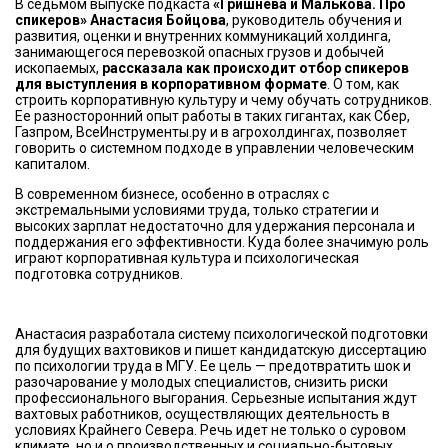
В седьмом выпуске подкаста
«Гришнева и Малькова. Про
спикеров»
Анастасия Бойцова
, руководитель обучения и
развития, оценки и внутренних коммуникаций холдинга,
занимающегося перевозкой опасных грузов и добычей
ископаемых,
рассказала как происходит отбор спикеров
для выступления в корпоративном формате
. О том, как
строить корпоративную культуру и чему обучать сотрудников.
Ее разносторонний опыт работы в таких гигантах, как Сбер,
Газпром, ВсеИнструменты.ру и в агрохолдингах, позволяет
говорить о системном подходе в управлении человеческим
капиталом.
В современном бизнесе, особенно в отраслях с
экстремальными условиями труда, только стратегии и
высоких зарплат недостаточно для удержания персонала и
поддержания его эффективности. Куда более значимую роль
играют корпоративная культура и психологическая
подготовка сотрудников.
Анастасия разработала систему психологической подготовки
для будущих вахтовиков и пишет кандидатскую диссертацию
по психологии труда в МГУ. Ее цель — предотвратить шок и
разочарование у молодых специалистов, снизить риски
профессионального выгорания. Серьезные испытания ждут
вахтовых работников, осуществляющих деятельность в
условиях Крайнего Севера. Речь идет не только о суровом
климате, но и о производственных и социально-бытовых