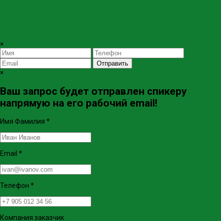
×
Отправить
×
Ваш запрос будет отправлен спикеру
напрямую на его рабочий email!
Имя Фамилия
*
Email
*
Телефон
*
Компания заказчик