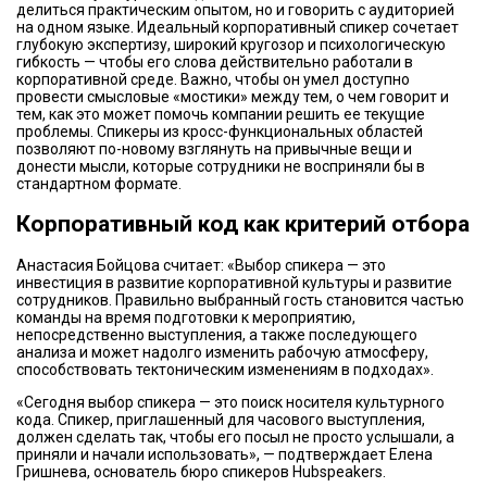
делиться практическим опытом, но и говорить с аудиторией
на одном языке. Идеальный корпоративный спикер сочетает
глубокую экспертизу, широкий кругозор и психологическую
гибкость — чтобы его слова действительно работали в
корпоративной среде. Важно, чтобы он умел доступно
провести смысловые «мостики» между тем, о чем говорит и
тем, как это может помочь компании решить ее текущие
проблемы. Спикеры из кросс-функциональных областей
позволяют по-новому взглянуть на привычные вещи и
донести мысли, которые сотрудники не восприняли бы в
стандартном формате.
Корпоративный код как критерий отбора
Анастасия Бойцова считает: «Выбор спикера — это
инвестиция в развитие корпоративной культуры и развитие
сотрудников. Правильно выбранный гость становится частью
команды на время подготовки к мероприятию,
непосредственно выступления, а также последующего
анализа и может надолго изменить рабочую атмосферу,
способствовать тектоническим изменениям в подходах».
«Сегодня выбор спикера — это поиск носителя культурного
кода. Спикер, приглашенный для часового выступления,
должен сделать так, чтобы его посыл не просто услышали, а
приняли и начали использовать», — подтверждает Елена
Гришнева, основатель бюро спикеров Hubspeakers.