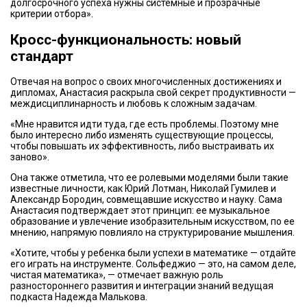
долгосрочного успеха нужны системные и прозрачные
критерии отбора».
Кросс-функциональность: новый
стандарт
Отвечая на вопрос о своих многочисленных достижениях и
дипломах, Анастасия раскрыла свой секрет продуктивности —
междисциплинарность и любовь к сложным задачам.
«Мне нравится идти туда, где есть проблемы. Поэтому мне
было интересно либо изменять существующие процессы,
чтобы повышать их эффективность, либо выстраивать их
заново».
Она также отметила, что ее ролевыми моделями были такие
известные личности, как Юрий Лотман, Николай Гумилев и
Александр Бородин, совмещавшие искусство и науку. Сама
Анастасия подтверждает этот принцип: ее музыкальное
образование и увлечение изобразительным искусством, по ее
мнению, напрямую повлияло на структурирование мышления.
«Хотите, чтобы у ребенка были успехи в математике — отдайте
его играть на инструменте. Сольфеджио — это, на самом деле,
чистая математика», — отмечает важную роль
разностороннего развития и интеграции знаний ведущая
подкаста Надежда Малькова.