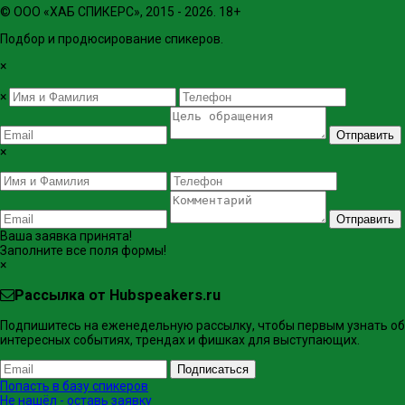
© ООО «ХАБ СПИКЕРС», 2015 - 2026. 18+
Подбор и продюсирование спикеров.
×
×
Отправить
×
Отправить
Ваша заявка принята!
Заполните все поля формы!
×
Рассылка от Hubspeakers.ru
Подпишитесь на еженедельную рассылку, чтобы первым узнать об
интересных событиях, трендах и фишках ​для выступающих.
Подписаться
Попасть в базу спикеров
Не нашёл - оставь заявку