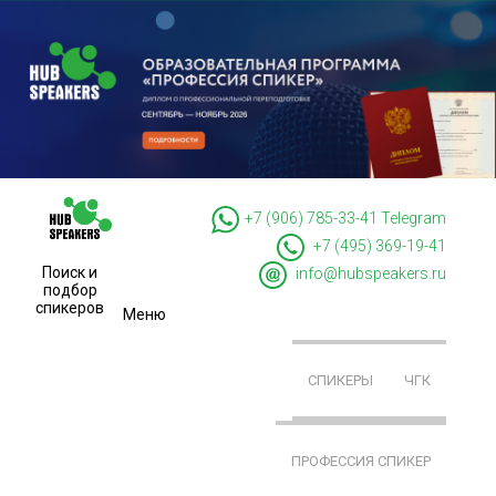
+7 (906) 785-33-41
Telegram
+7 (495) 369-19-41
Поиск и
info@hubspeakers.ru
подбор
спикеров
Меню
СПИКЕРЫ
ЧГК
ПРОФЕССИЯ СПИКЕР