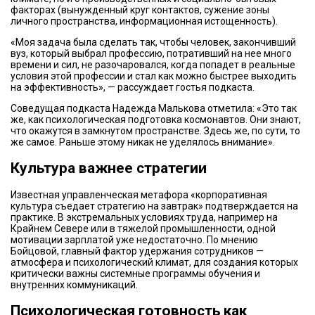
факторах (вынужденный круг контактов, сужение зоны
личного пространства, информационная истощенность).
«Моя задача была сделать так, чтобы человек, закончивший
вуз, который выбрал профессию, потративший на нее много
времени и сил, не разочаровался, когда попадет в реальные
условия этой профессии и стал как можно быстрее выходить
на эффективность», — рассуждает гостья подкаста.
Соведущая подкаста Надежда Малькова отметила: «Это так
же, как психологическая подготовка космонавтов. Они знают,
что окажутся в замкнутом пространстве. Здесь же, по сути, то
же самое. Раньше этому никак не уделялось внимание».
Культура важнее стратегии
Известная управленческая метафора «корпоративная
культура съедает стратегию на завтрак» подтверждается на
практике. В экстремальных условиях труда, например на
Крайнем Севере или в тяжелой промышленности, одной
мотивации зарплатой уже недостаточно. По мнению
Бойцовой, главный фактор удержания сотрудников —
атмосфера и психологический климат, для создания которых
критически важны системные программы обучения и
внутренних коммуникаций.
Психологическая готовность как