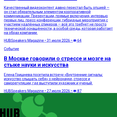
Качественный видеоконтент давно перестал быть опцией —
он стал обязательным элементом корпоративной
коммуникации. Презентации, прямые включения, интервью
первых лиц, пресс-конференции, гибридные мероприятия с
участием удалённых спикеров — всё это требует не просто
технической оснащённости, а особой среды, которая работает
на образ компании.
HUBSpeakers Magazine
•
31 июля 2026
•
64
Событие
В Москве говорили о стрессе и мозге на
стыке науки и искусства
Елена Гришнева посетила встречу «Внутренние сигналы:
искусство слышать себя» о нейронауке, стрессе и
саморегуляции, где выступили художник и ученый.
HUBSpeakers Magazine
•
27 июля 2026
•
87