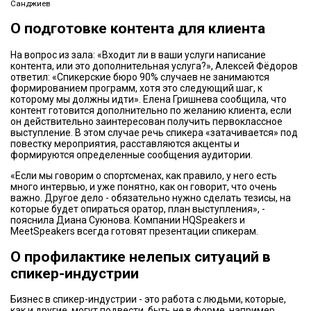
Санджиев
О подготовке контента для клиента
На вопрос из зала: «Входит ли в ваши услуги написание
контента, или это дополнительная услуга?», Алексей Фёдоров
ответил: «Спикерские бюро 90% случаев не занимаются
формированием программ, хотя это следующий шаг, к
которому мы должны идти». Елена Гришнева сообщила, что
контент готовится дополнительно по желанию клиента, если
он действительно заинтересован получить первоклассное
выступление. В этом случае речь спикера «затачивается» под
повестку мероприятия, расставляются акценты и
формируются определенные сообщения аудитории.
«Если мы говорим о спортсменах, как правило, у него есть
много интервью, и уже понятно, как он говорит, что очень
важно. Другое дело - обязательно нужно сделать тезисы, на
которые будет опираться оратор, план выступления», -
пояснила Диана Суюнова. Компании HQSpeakers и
MeetSpeakers всегда готовят презентации спикерам.
О профилактике нелепых ситуаций в
спикер-индустрии
Бизнес в спикер-индустрии - это работа с людьми, которые,
как и другие, могут подвести, быть не в форме, например.