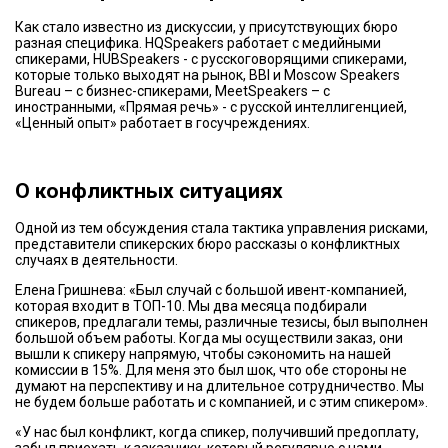
Как стало известно из дискуссии, у присутствующих бюро
разная специфика. HQSpeakers работает с медийными
спикерами, HUBSpeakers - с русскоговорящими спикерами,
которые только выходят на рынок, BBI и Moscow Speakers
Bureau – с бизнес-спикерами, MeetSpeakers – с
иностранными, «Прямая речь» - с русской интеллигенцией,
«Ценный опыт» работает в госучреждениях.
О конфликтных ситуациях
Одной из тем обсуждения стала тактика управления рисками,
представители спикерских бюро рассказы о конфликтных
случаях в деятельности.
Елена Гришнева: «Был случай с большой ивент-компанией,
которая входит в ТОП-10. Мы два месяца подбирали
спикеров, предлагали темы, различные тезисы, был выполнен
большой объем работы. Когда мы осуществили заказ, они
вышли к спикеру напрямую, чтобы сэкономить на нашей
комиссии в 15%. Для меня это был шок, что обе стороны не
думают на перспективу и на длительное сотрудничество. Мы
не будем больше работать и с компанией, и с этим спикером».
«У нас был конфликт, когда спикер, получивший предоплату,