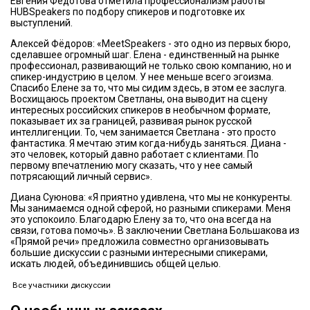
Евгения Федотова отметила профессионализм работы
HUBSpeakers по подбору спикеров и подготовке их
выступлений.
Алексей Фёдоров: «MeetSpeakers - это одно из первых бюро,
сделавшее огромный шаг. Елена - единственный на рынке
профессионал, развивающий не только свою компанию, но и
спикер-индустрию в целом. У нее меньше всего эгоизма.
Спасибо Елене за то, что мы сидим здесь, в этом ее заслуга.
Восхищаюсь проектом Светланы, она выводит на сцену
интересных российских спикеров в необычном формате,
показывает их за границей, развивая рынок русской
интеллигенции. То, чем занимается Светлана - это просто
фантастика. Я мечтаю этим когда-нибудь заняться. Диана -
это человек, который давно работает с клиентами. По
первому впечатлению могу сказать, что у нее самый
потрясающий личный сервис».
Диана Суюнова: «Я приятно удивлена, что мы не конкуренты.
Мы занимаемся одной сферой, но разными спикерами. Меня
это успокоило. Благодарю Елену за то, что она всегда на
связи, готова помочь». В заключении Светлана Большакова из
«Прямой речи» предложила совместно организовывать
большие дискуссии с разными интересными спикерами,
искать людей, объединившись общей целью.
Все участники дискуссии