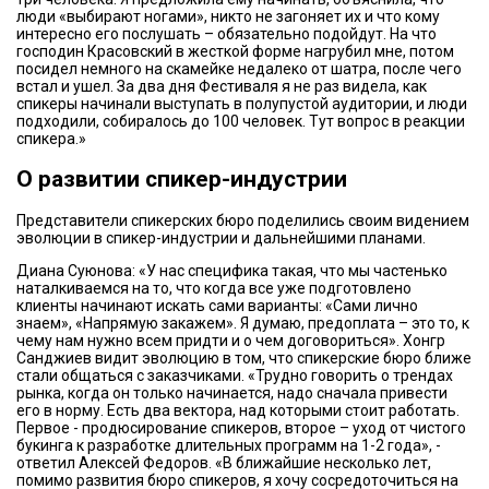
люди «выбирают ногами», никто не загоняет их и что кому
интересно его послушать – обязательно подойдут. На что
господин Красовский в жесткой форме нагрубил мне, потом
посидел немного на скамейке недалеко от шатра, после чего
встал и ушел. За два дня Фестиваля я не раз видела, как
спикеры начинали выступать в полупустой аудитории, и люди
подходили, собиралось до 100 человек. Тут вопрос в реакции
спикера.»
О развитии спикер-индустрии
Представители спикерских бюро поделились своим видением
эволюции в спикер-индустрии и дальнейшими планами.
Диана Суюнова: «У нас специфика такая, что мы частенько
наталкиваемся на то, что когда все уже подготовлено
клиенты начинают искать сами варианты: «Сами лично
знаем», «Напрямую закажем». Я думаю, предоплата – это то, к
чему нам нужно всем придти и о чем договориться». Хонгр
Санджиев видит эволюцию в том, что спикерские бюро ближе
стали общаться с заказчиками. «Трудно говорить о трендах
рынка, когда он только начинается, надо сначала привести
его в норму. Есть два вектора, над которыми стоит работать.
Первое - продюсирование спикеров, второе – уход от чистого
букинга к разработке длительных программ на 1-2 года», -
ответил Алексей Федоров. «В ближайшие несколько лет,
помимо развития бюро спикеров, я хочу сосредоточиться на