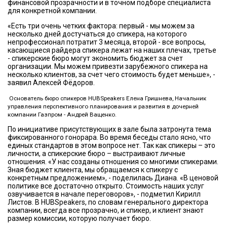
финансовой прозрачности и в точном подборе специалиста
для конкретной компании.
«Есть три очень четких фактора: первый - мы можем за
несколько дней достучаться до спикера, на которого
непрофессионал потратит 3 месяца, второй - все вопросы,
касающиеся райдера спикера лежат на наших плечах, третье
- спикерские бюро могут экономить бюджет за счет
организации. Мы можем привезти зарубежного спикера на
несколько клиентов, за счет чего стоимость будет меньше», -
заявил Алексей Фёдоров.
Основатель бюро спикеров HUBSpeakers Елена Гришнева, Начальник
управления перспективного планирования и развития в дочерней
компании Газпром - Андрей Ващенко.
По инициативе присутствующих в зале была затронута тема
фиксированного гонорара. Во время беседы стало ясно, что
единых стандартов в этом вопросе нет. Так как спикеры – это
личности, а спикерские бюро – выстраивают личные
отношения. «У нас созданы отношения со многими спикерами.
Зная бюджет клиента, мы обращаемся к спикеру с
конкретным предложением», - поделилась Диана. «В ценовой
политике все достаточно открыто. Стоимость наших услуг
озвучивается в начале переговоров», - подметил Кирилл
Листов. В HUBSpeakers, по словам генерального директора
компании, всегда все прозрачно, и спикер, и клиент знают
размер комиссии, которую получает бюро.