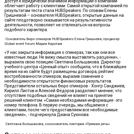
доступ к юридически значимой информации о компании
облегчает работу с клиентами. Самой открытой компанией по
результатам теста стала HUBSpeakers. По словам Елены
Гришневой – основателя HUBSpeakers, открытые данные на
сайте плодотворно сказывается на результативности
деятельности, позволяет не отвлекаться на вопросы
подобного характера.
Основатель бюро спикеров HUBSpeakers Елена Гришнева, продюсер
Global event forum Мария Каротам
«У нас закрыта информация о спикерах, так как они все
известные люди. Не вижу смысла выставлять расценки», -
выразила свою позицию Светлана Большакова. Директор
учебного центра «Ценный опыт» сообщила, что в ближайшее
время на их сайте будут размещены договора, рейтинг
востребованности спикеров, выразив сомнения о
необходимости открытости финансовых результатов.
Представители остальных бюро спикеров - Хонгр Санджиев,
Кирилл Листов и Алексей Фёдоров разделяют мнение, что
отсутствие подобных сведений не влияет на принятие
решений клиентом. «Самая необходимая информация -это
номер телефона. В первую очередь, мы общаемся с
клиентами, после чего предоставляем все необходимые
сведения», - подчеркнула Диана Суюнова.
Светлана Большакова, сооснователь лектории «Прямая речь»