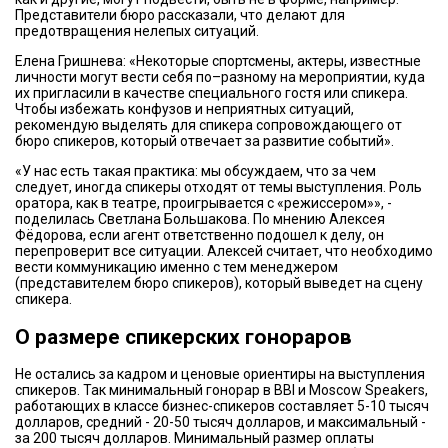
Представители бюро рассказали, что делают для
предотвращения нелепых ситуаций.
Елена Гришнева: «Некоторые спортсмены, актеры, известные
личности могут вести себя по–разному на мероприятии, куда
их пригласили в качестве специального гостя или спикера.
Чтобы избежать конфузов и неприятных ситуаций,
рекомендую выделять для спикера сопровождающего от
бюро спикеров, который отвечает за развитие событий».
«У нас есть такая практика: мы обсуждаем, что за чем
следует, иногда спикеры отходят от темы выступления. Роль
оратора, как в театре, проигрывается с «режиссером»», -
поделилась Светлана Большакова. По мнению Алексея
Фёдорова, если агент ответственно подошел к делу, он
перепроверит все ситуации. Алексей считает, что необходимо
вести коммуникацию именно с тем менеджером
(представителем бюро спикеров), который выведет на сцену
спикера.
О размере спикерских гонораров
Не остались за кадром и ценовые ориентиры на выступления
спикеров. Так минимальный гонорар в BBI и Moscow Speakers,
работающих в классе бизнес-спикеров составляет 5-10 тысяч
долларов, средний - 20-50 тысяч долларов, и максимальный -
за 200 тысяч долларов. Минимальный размер оплаты