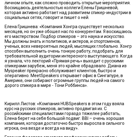
личном опыте, как сложно проводить открытые мероприятия.
Восхищаюсь деятельностью коллеги Елены Гришневой,
которая активно работает над развитием спикер-индустрии в
социальных сетях, говорит и пишет о ней.
Елена Гришнева: «Компания Хонгра существует несколько
месяцев, но он уже обошел нас по конкурентам. Я восхищаюсь
его мастерством. Подбор спикеров – это наука и искусство.
Мы должны знать и политиков, и актеров, и спортсменов,
ученых, всех невероятных людей, мыслящих глобально. Хонгр
способен выполнить очень тонкую работу, подобрать для
требовательной аудитории интересного выступающего. Когда
я узнала, что лекторий «Прямая речь» выходит с русскими
спикерами зарубеж, меня это крайне обрадовало. Диана из
Myspeaker прекрасно обслуживает клиентов, быстро и
оперативно. MeetSpeakers открывает офис в Сингапуре, в
Америке, они собирают огромные группы людей на самого
дорого спикера в мире - Тони Роббинса».
Кирилл Листов: «Компания HUBSpeakers в этом году взяла
курс на русских спикеров, активно продвигая их. С
российскими специалистами гораздо тяжелее работать,
Елена берет на себя большой подвиг. BBI – очень хорошая
компания, которая достаточно быстро выросла в сильного
игрока, она везде и всегда на виду».