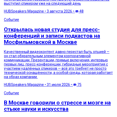
выступил спикером уже на следующий день
HUBSpeakers Magazine
•
3 августа 2026
•
48
Событие
Открылась новая студия для пресс-
конференций и записи подкастов на
Мосфильмовской в Москве
Качественный видеоконтент давно перестал быть опцией —
он стал обязательным элементом корпоративной
коммуникации. Презентации, прямые включения, интервью
первых лиц, пресс-конференции, гибридные мероприятия с
участием удалённых спикеров — всё это требует не просто
технической оснащённости, а особой среды, которая работает
на образ компании.
HUBSpeakers Magazine
•
31 июля 2026
•
75
Событие
В Москве говорили о стрессе и мозге на
стыке науки и искусства