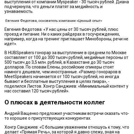
выступления от компании Myspeaker - 30 тысяч рублей. Диана
подчеркнула, что деньги платят за медийность и
узнаваемость.
Евгения Федотова, основатель компании «Ценный опыт»
Евгения Федотова: «У нас цены от 30 тысяч рублей, плюс
проезд и питание. Ни о каких райдерах в госучреждениях,
например, когда на тренинг приглашает Минобороны, речи не
идет».
В HUBSpeakers гонорар за выступление в среднем по Москве
составляет от 100 до 300 тысяч рублей, медийные персоны от
500 тысяч до 3,5 млн. рублей, в Казахстане до 30 тысяч
долларов. По словам Елены, российские спикеры стоят
намного дешевле, чем иностранные. «Размер гонораров в
MeetSpeakers начинается от 100 тысяч рублей, но иногда
бывают и бесплатные выступления в целях пиара», -
поделился Листов. Хонгр Санджиев: «Минимальный контент у
нас составил 120 тысяч рублей».
О плюсах в деятельности коллег
Андрей Ващенко предложил участникам встречи сказать что-
то хорошее о присутствующих конкурентах.
Хонгр Санджиев: «С большим уважением отношусь к тому, что
делает «Прямая Речь», за которой я давно слежу, зная на