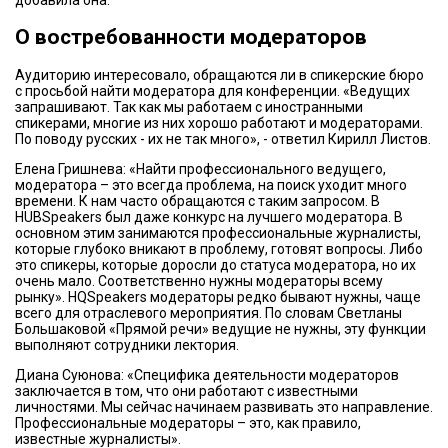
О востребованности модераторов
Аудиторию интересовало, обращаются ли в спикерские бюро
с просьбой найти модератора для конференции. «Ведущих
запрашивают. Так как мы работаем с иностранными
спикерами, многие из них хорошо работают и модераторами.
По поводу русских - их не так много», - ответил Кирилл Листов.
Елена Гришнева: «Найти профессионального ведущего,
модератора – это всегда проблема, на поиск уходит много
времени. К нам часто обращаются с таким запросом. В
HUBSpeakers был даже конкурс на лучшего модератора. В
основном этим занимаются профессиональные журналисты,
которые глубоко вникают в проблему, готовят вопросы. Либо
это спикеры, которые доросли до статуса модератора, но их
очень мало. Соответственно нужны модераторы всему
рынку». HQSpeakers модераторы редко бывают нужны, чаще
всего для отраслевого мероприятия. По словам Светланы
Большаковой «Прямой речи» ведущие не нужны, эту функции
выполняют сотрудники лектория.
Диана Суюнова: «Специфика деятельности модераторов
заключается в том, что они работают с известными
личностями. Мы сейчас начинаем развивать это направление.
Профессиональные модераторы – это, как правило,
известные журналисты».