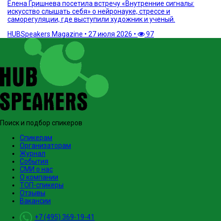
Елена Гришнева посетила встречу «Внутренние сигналы:
искусство слышать себя» о нейронауке, стрессе и
саморегуляции, где выступили художник и ученый.
HUBSpeakers Magazine
•
27 июля 2026
•
97
Поиск и подбор спикеров
Спикерам
Организаторам
Журнал
События
СМИ о нас
О компании
ТОП-спикеры
Отзывы
Вакансии
+7 (495) 369-19-41