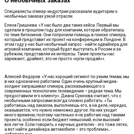
О необычных заказах
Специалисты спикер-индустрии рассказали аудитории о
необычных заказах узкой отрасли.
Елена Гришнева: «У нас было два таких кейса. Первый мы
сделали в прошлом году для компании, которая обратилась
по теме биткоинов. Они попросили помощь в поиске спикера,
который представит их проект на конференции в Лондоне. В
этом году у нас был необычный запрос - найти эдвайзера для
игровой компании, который будет выступать в России и за
рубежом, представляя их интересы. Такие проекты нас
заряжают, драйвят, это не просто «купи-продай»».
Алексей Федоров: «У нас хороший сегмент по узким темам, мы
в них однозначно работаем. Один очень крупный медиа-
холдинг запрашивал спикера, рассказывающего о
современных технологиях телевидения – редкая тема. Мы
предоставили его клиенту». Диана Суюнова считает, что с
необычными запросами всегда сложно работать. «Ты
работаешь над заказом, выполняешь его, а на деле, нередко,
оказывается, что нужно немножко другое. На них уходит
много времени, поэтому частенько я не работаю над такими
проекта, особенно если бюджет невысокий, если высокий -
все легче. Если говорить о научных деятелях - это тоже легко,
а вот найти дизайнера автомобиля – это проблема», -
добавила она.