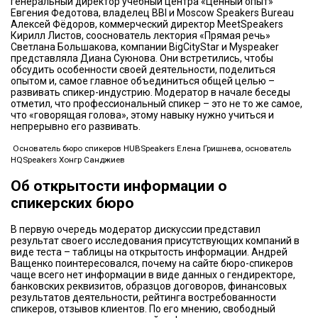
генеральный директор учебный центра «Ценный опыт»
Евгения Федотова, владелец BBI и Moscow Speakers Bureau
Алексей Фёдоров, коммерческий директор MeetSpeakers
Кирилл Листов, сооснователь лектория «Прямая речь»
Светлана Большакова, компании BigCityStar и Myspeaker
представляла Диана Суюнова. Они встретились, чтобы
обсудить особенности своей деятельности, поделиться
опытом и, самое главное объединиться общей целью –
развивать спикер-индустрию. Модератор в начале беседы
отметил, что профессиональный спикер – это не то же самое,
что «говорящая голова», этому навыку нужно учиться и
непрерывно его развивать.
Основатель бюро спикеров HUBSpeakers Елена Гришнева, основатель
HQSpeakers Хонгр Санджиев
Об открытости информации о
спикерских бюро
В первую очередь модератор дискуссии представил
результат своего исследования присутствующих компаний в
виде теста – таблицы на открытость информации. Андрей
Ващенко поинтересовался, почему на сайте бюро-спикеров
чаще всего нет информации в виде данных о гендиректоре,
банковских реквизитов, образцов договоров, финансовых
результатов деятельности, рейтинга востребованности
спикеров, отзывов клиентов. По его мнению, свободный