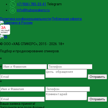
+7 (906) 785-33-41
Telegram
info@hubspeakers.ru
Политика конфиденциальности
Публичная оферта
ЗА
ЧЕСТНЫЙ
БИЗНЕС
© ООО «ХАБ СПИКЕРС», 2015 - 2026. 18+
Подбор и продюсирование спикеров.
×
×
Отправить
×
Отправить
Ваша заявка принята!
Заполните все поля формы!