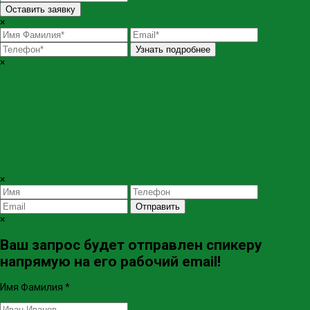
Оставить заявку
×
Узнать подробнее
×
×
Отправить
×
Ваш запрос будет отправлен спикеру
напрямую на его рабочий email!
Имя Фамилия
*