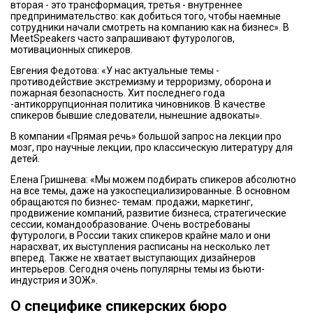
вторая - это трансформация, третья - внутреннее
предпринимательство: как добиться того, чтобы наемные
сотрудники начали смотреть на компанию как на бизнес». В
MeetSpeakers часто запрашивают футурологов,
мотивационных спикеров.
Евгения Федотова: «У нас актуальные темы -
противодействие экстремизму и терроризму, оборона и
пожарная безопасность. Хит последнего года
-антикоррупционная политика чиновников. В качестве
спикеров бывшие следователи, нынешние адвокаты».
В компании «Прямая речь» большой запрос на лекции про
мозг, про научные лекции, про классическую литературу для
детей.
Елена Гришнева: «Мы можем подбирать спикеров абсолютно
на все темы, даже на узкоспециализированные. В основном
обращаются по бизнес- темам: продажи, маркетинг,
продвижение компаний, развитие бизнеса, стратегические
сессии, командообразование. Очень востребованы
футурологи, в России таких спикеров крайне мало и они
нарасхват, их выступления расписаны на несколько лет
вперед. Также не хватает выступающих дизайнеров
интерьеров. Сегодня очень популярны темы из бьюти-
индустрия и ЗОЖ».
О специфике спикерских бюро