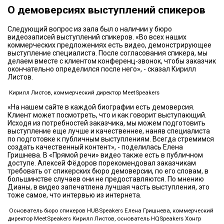
О демоверсиях выступлений спикеров
Следующий вопрос из зала был о наличии у бюро
видеозаписей выступлений спикеров. «Во всех наших
коммерческих предложениях есть видео, демонстрирующее
выступление специалиста. После согласования спикера, мы
делаем вместе с клиентом конференц-звонок, чтобы заказчик
окончательно определился после него», - сказал Кирилл
Листов.
Кирилл Листов, коммерческий директор MeetSpeakers
«На нашем сайте в каждой биографии есть демоверсия.
Клиент может посмотреть, что и как говорит выступающий.
Исходя из потребностей заказчика, мы можем подготовить
выступление еще лучше и качественнее, наняв специалиста
по подготовке к публичным выступлениям. Всегда стремимся
создать качественный контент», - поделилась Елена
Гришнева. В «Прямой речи» видео также есть в публичном
доступе. Алексей Фёдоров порекомендовал заказчикам
требовать от спикерских бюро демоверсии, по его словам, в
большинстве случаев они не предоставляются. По мнению
Дианы, в видео запечатлена лучшая часть выступления, это
тоже самое, что интервью из интернета.
Основатель бюро спикеров HUBSpeakers Елена Гришнева, коммерческий
директор MeetSpeakers Кирилл Листов, основатель HQSpeakers Хонгр