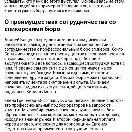
услышать, кто у них до этого выступал. Основываясь на этом,
можно подобрать примерно 10 вариантов, из которых
клиенты уже выберут нужного им спикера».
О преимуществах сотрудничества со
спикерскими бюро
Андрей Ващенко предложил участникам дискуссии
рассказать о выгоде для организатора мероприятий от
сотрудничества с профессиональным бюро спикеров. Хонгр
Санджиев видит главное преимущество в экономии времени
заказчика, так как агентство берет на себя поиск
выступающего и все вопросы, касающиеся сотрудничества с
ним. «Нередко сам клиент не до конца понимает, какой
спикера ему необходим. Называя одно имя, он ставит
совершенно другие задачи. Как раз бюро может правильно
направить клиента за счет знаний и опыта. Мы знаем
спикеров, видим их выступления, общаемся с ними», -
поделился Кирилл Листов.
Елена Гришнева: «Я соглашусь с коллегами. Первый фактор -
это профессиональный подбор ораторов на запрос от
клиента. Мы разбираемся в спикерах лучше, чем любая
обращающаяся к нам компания, можем сделать подборку,
исходя из знания рынка. И второй - официальная оплата
через договор, что важно для корпораций». Евгения
Федотова видит преимущество сотрудничества в