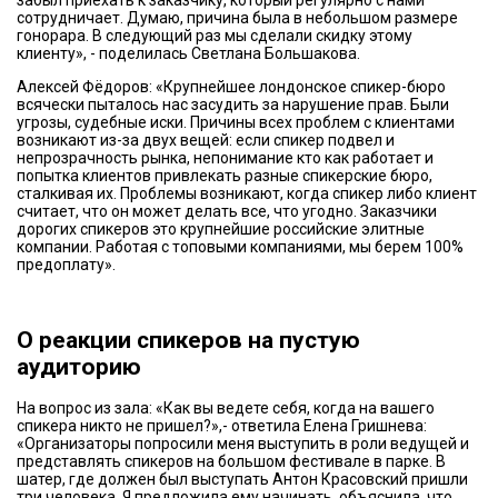
забыл приехать к заказчику, который регулярно с нами
сотрудничает. Думаю, причина была в небольшом размере
гонорара. В следующий раз мы сделали скидку этому
клиенту», - поделилась Светлана Большакова.
Алексей Фёдоров: «Крупнейшее лондонское спикер-бюро
всячески пыталось нас засудить за нарушение прав. Были
угрозы, судебные иски. Причины всех проблем с клиентами
возникают из-за двух вещей: если спикер подвел и
непрозрачность рынка, непонимание кто как работает и
попытка клиентов привлекать разные спикерские бюро,
сталкивая их. Проблемы возникают, когда спикер либо клиент
считает, что он может делать все, что угодно. Заказчики
дорогих спикеров это крупнейшие российские элитные
компании. Работая с топовыми компаниями, мы берем 100%
предоплату».
О реакции спикеров на пустую
аудиторию
На вопрос из зала: «Как вы ведете себя, когда на вашего
спикера никто не пришел?»,- ответила Елена Гришнева:
«Организаторы попросили меня выступить в роли ведущей и
представлять спикеров на большом фестивале в парке. В
шатер, где должен был выступать Антон Красовский пришли
три человека. Я предложила ему начинать, объяснила, что