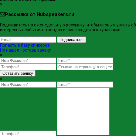
×
Рассылка от Hubspeakers.ru
Подпишитесь на еженедельную рассылку, чтобы первым узнать об
интересных событиях, трендах и фишках ​для выступающих.
Подписаться
Попасть в базу спикеров
Не нашёл - оставь заявку
×
Оставить заявку
×