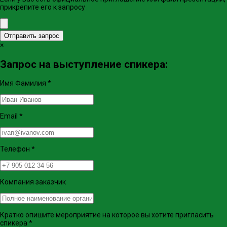
прикрепите его к запросу
Отправить запрос
×
Запрос на выступление спикера:
Имя Фамилия
*
Email
*
Телефон
*
Компания заказчик
Кратко опишите мероприятие на которое вы хотите пригласить
спикера
*