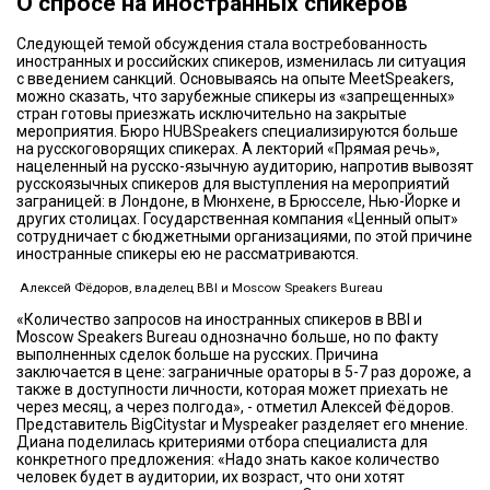
О спросе на иностранных спикеров
Следующей темой обсуждения стала востребованность
иностранных и российских спикеров, изменилась ли ситуация
с введением санкций. Основываясь на опыте MeetSpeakers,
можно сказать, что зарубежные спикеры из «запрещенных»
стран готовы приезжать исключительно на закрытые
мероприятия. Бюро HUBSpeakers специализируются больше
на русскоговорящих спикерах. А лекторий «Прямая речь»,
нацеленный на русско-язычную аудиторию, напротив вывозят
русскоязычных спикеров для выступления на мероприятий
заграницей: в Лондоне, в Мюнхене, в Брюсселе, Нью-Йорке и
других столицах. Государственная компания «Ценный опыт»
сотрудничает с бюджетными организациями, по этой причине
иностранные спикеры ею не рассматриваются.
Алексей Фёдоров, владелец BBI и Moscow Speakers Bureau
«Количество запросов на иностранных спикеров в BBI и
Moscow Speakers Bureau однозначно больше, но по факту
выполненных сделок больше на русских. Причина
заключается в цене: заграничные ораторы в 5-7 раз дороже, а
также в доступности личности, которая может приехать не
через месяц, а через полгода», - отметил Алексей Фёдоров.
Представитель BigCitystar и Myspeaker разделяет его мнение.
Диана поделилась критериями отбора специалиста для
конкретного предложения: «Надо знать какое количество
человек будет в аудитории, их возраст, что они хотят