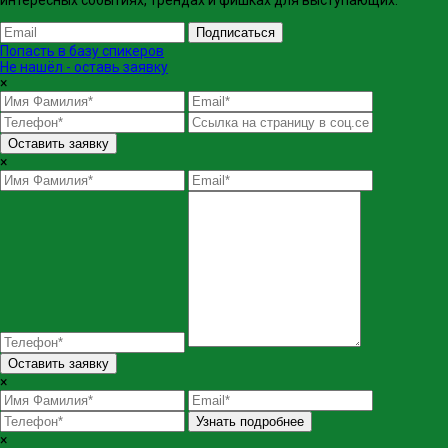
интересных событиях, трендах и фишках ​для выступающих.
Подписаться
Попасть в базу спикеров
Не нашёл - оставь заявку
×
Оставить заявку
×
Оставить заявку
×
Узнать подробнее
×