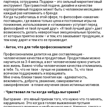
партнера, сотрудника. Подарки – это сильный маркетинговый
инструмент. При грамотной подаче, дизайне и качестве
корпоративный подарок может быть с человеком месяцами и
каждый раз напоминать о бренде.
Когда ты работаешь в этой сфере, то философия «заказчик-
поставщик», где важна только цена и постоянные игры на
понижение, использование и «отжимание» уступает перед
философией «я твой лучший друг». «Я твой лучший друг» дает
возможность делать невероятные эмоциональные проекты,
от которых приятно всем – и тем, кто заказывает продукцию, и
тем кому дарят и тем кто ее производит.
- Антон, что для тебя профессионализм?
Профессионализм делится на две составляющие -
человеческие качества и продуктовые. Продуктовым можно
научиться за 3-4 месяца, а вот человеческим нужно учиться
всю жизнь. Важно чтобы человеческие качества откликались
в тебе. То, что не твое - лучше не развивать. То, что твое
всячески поддерживать и взращивать.
Мне очень близки такие понятия как - адекватность,
вежливость, доброта, уважение, саморазвитие и
саморефлексия - в плане изучения своих истинных мотивов.
- Чувствовал ли ты когда-нибудь выгорание?
Выгорание - это явный признак того, что нужно что-то менять,
кардинально. Это когда в голове выжженная пустыня
потерянного времени и несбывшихся мечт. Наверно, такого у