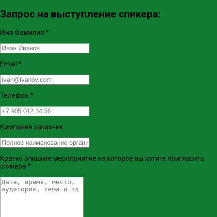
Запрос на выступление спикера:
Имя Фамилия
*
Email
*
Телефон
*
Компания заказчик
Кратко опишите мероприятие на которое вы хотите пригласить
спикера
*