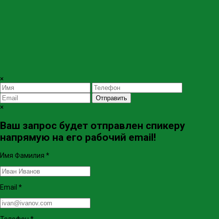
×
Отправить
×
Ваш запрос будет отправлен спикеру
напрямую на его рабочий email!
Имя Фамилия
*
Email
*