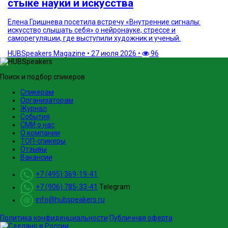
стыке науки и искусства
Елена Гришнева посетила встречу «Внутренние сигналы:
искусство слышать себя» о нейронауке, стрессе и
саморегуляции, где выступили художник и ученый.
HUBSpeakers Magazine
•
27 июля 2026
•
96
Поиск и подбор спикеров
Спикерам
Организаторам
Журнал
События
СМИ о нас
О компании
ТОП-спикеры
Отзывы
Вакансии
+7 (495) 369-19-41
+7 (906) 785-33-41
Telegram
info@hubspeakers.ru
Политика конфиденциальности
Публичная оферта