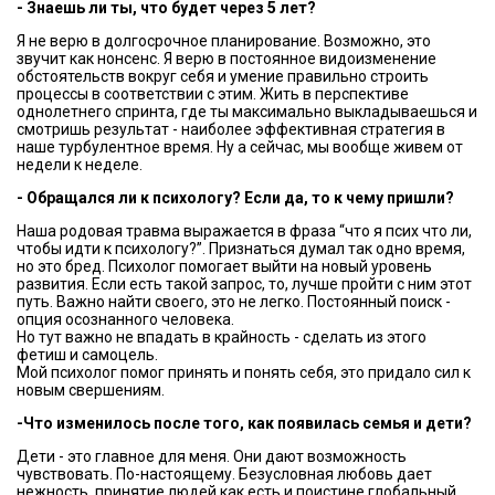
- Знаешь ли ты, что будет через 5 лет?
Я не верю в долгосрочное планирование. Возможно, это
звучит как нонсенс. Я верю в постоянное видоизменение
обстоятельств вокруг себя и умение правильно строить
процессы в соответствии с этим. Жить в перспективе
однолетнего спринта, где ты максимально выкладываешься и
смотришь результат - наиболее эффективная стратегия в
наше турбулентное время. Ну а сейчас, мы вообще живем от
недели к неделе.
- Обращался ли к психологу? Если да, то к чему пришли?
Наша родовая травма выражается в фраза “что я псих что ли,
чтобы идти к психологу?”. Признаться думал так одно время,
но это бред. Психолог помогает выйти на новый уровень
развития. Если есть такой запрос, то, лучше пройти с ним этот
путь. Важно найти своего, это не легко. Постоянный поиск -
опция осознанного человека.
Но тут важно не впадать в крайность - сделать из этого
фетиш и самоцель.
Мой психолог помог принять и понять себя, это придало сил к
новым свершениям.
-Что изменилось после того, как появилась семья и дети?
Дети - это главное для меня. Они дают возможность
чувствовать. По-настоящему. Безусловная любовь дает
нежность, принятие людей как есть и поистине глобальный