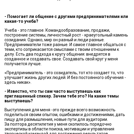
- Помогает ли общение с другими предпринимателями или
какая-то учеба?
Учеба - это главное. Командообразование, продажи,
построение системы, личностный рост - краеугольный камень
созидания. Однако, мир он разный и люди разные.
Предприниматели тоже разные. И самое главное общаться с
теми, кто соприкасается смыслами с твоим отношением к
делу. Есть два подхода к кругу общения: внедрятся в
созданное и создавать свое. Создавать свой круг у меня
получается лучше.
«Предприниматель - это созидатель, тот кто создает то, что
улучшает жизнь других людей. И без постоянного обучения -
здесь никак».
- Известно, что ты сам часто выступаешь как
приглашенный спикер. Зачем тебе это? На какие темы
выступаешь?
Выступления для меня -это прежде всего возможность
поделиться своим опытом, ошибками и достижениями, дать
пищу для размышления, новые пути для аудитории.
За полтора десятилетия у меня скопилось порядочно
экспертизы в области поиска, мотивации и управления
творческой командой для достижения результатов,