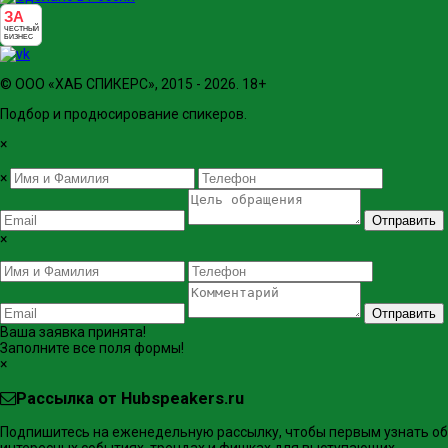
ЗА
ЧЕСТНЫЙ
БИЗНЕС
© ООО «ХАБ СПИКЕРС», 2015 - 2026. 18+
Подбор и продюсирование спикеров.
×
×
Отправить
×
Отправить
Ваша заявка принята!
Заполните все поля формы!
×
Рассылка от Hubspeakers.ru
Подпишитесь на еженедельную рассылку, чтобы первым узнать об