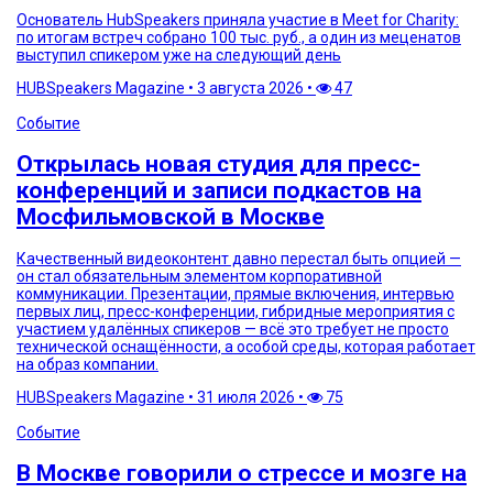
Основатель HubSpeakers приняла участие в Meet for Charity:
по итогам встреч собрано 100 тыс. руб., а один из меценатов
выступил спикером уже на следующий день
HUBSpeakers Magazine
•
3 августа 2026
•
47
Событие
Открылась новая студия для пресс-
конференций и записи подкастов на
Мосфильмовской в Москве
Качественный видеоконтент давно перестал быть опцией —
он стал обязательным элементом корпоративной
коммуникации. Презентации, прямые включения, интервью
первых лиц, пресс-конференции, гибридные мероприятия с
участием удалённых спикеров — всё это требует не просто
технической оснащённости, а особой среды, которая работает
на образ компании.
HUBSpeakers Magazine
•
31 июля 2026
•
75
Событие
В Москве говорили о стрессе и мозге на