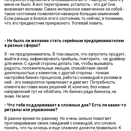
меня не было. А вот перегорание, усталость - это да! Она
возникает волнами. Самое интересное замеченное за собой -
такое состояние появляется накануне больших изменений.
Если раньше я боялся этого состояния, то сейчас, я понимаю,
что это предвестник прекрасного. Успевай ловить.
- Не было ли желания стать серийным предпринимателем
в разных сферах?
Я - не предприниматель. В том смысле, что запустить продукт,
выйти в кэш, зафиксировать прибыль, повторить - не драйвер
для меня. С одной стороны делать так, чтобы вызывать
радость, положительные эмоции, спокойствие своей
деятельностью у клиентов, с другой стороны - тонкая
настройка бизнес-процессов, работа с командой и ролями в
ней - это невероятно привлекает и двигает. Потребность
клиента во главе моих решений. И, конечно, без новых
направлений тут не обойтись. Но бизнес ради бизнеса, не
знаю. Не мое.
- Что тебя поддерживает в сложные дни? Есть ли какие-то
ритуалы или упражнения?
В разное время по-разному. Но очень сильно помогает
проговаривание своих ожиданий с командой, это сложно
понять, что ты хочешь и еще сложнее донести правильно. К