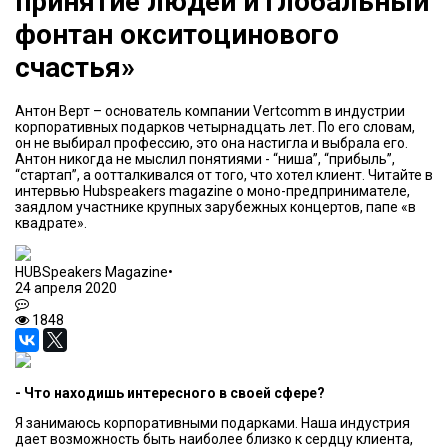
принятие людей и глобальный
фонтан окситоцинового
счастья»
Антон Верт – основатель компании Vertcomm в индустрии
корпоративных подарков четырнадцать лет. По его словам,
он не выбирал профессию, это она настигла и выбрала его.
Антон никогда не мыслил понятиями - “ниша”, “прибыль”,
“стартап”, а оотталкивался от того, что хотел клиент. Читайте в
интервью Hubspeakers magazine о моно-предпринимателе,
заядлом участнике крупных зарубежных концертов, папе «в
квадрате».
HUBSpeakers Magazine
•
24 апреля 2020
1848
- Что находишь интересного в своей сфере?
Я занимаюсь корпоративными подарками. Наша индустрия
дает возможность быть наиболее близко к сердцу клиента,