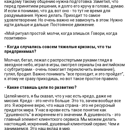
каждому такому общению нужна подготовка. Заметил, что
перед принятием решения, я долго его кручу в голове, думаю.
И если я понимаю, что да, вот оно - то тут не время для
раздумывания. Нужно делать. Приходит то самое
удовлетворение. Но очень важно не зависнуть в этом. Нужно
идти дальше и дальше. Постоянное движение.
«Мой ритуал простой: молчи, когда злишься. Говори, когда
позитивен»
- Когда случались совсем тяжелые кризисы, что ты
предпринимал?
Молчал, бегал, лежал с распростертыми руками глядя в
звездное небо, играл в игры, смотрел сериалы (на английском
с субтритрами - очень помогает переключить внимание),
гулял, бродил. Важно понимать “все проходит, и это пройдет”,
к этому не сразу приходишь, но вот такое простое правило.
- Какие ставишь цели по развитию?
Целей много, я бы сказал, что у нас есть кредо, даже не
миссия. Кредо - это нечто больше. Это то, зачем вообще все
это. Я искренне верю, что наша страна - это не ресурсный
придаток мира. У нас в крови есть такое понятие как
“душевность” в искреннем его значении. А душевность - это
главный элемент клиентского сервиса. Мы можем делать
настоящий, искренний, душевный клиентский сервис. Чем и
занимаемся. Это наш вклад в мир.