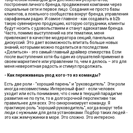
построения личного бренда, продвижения компании через
социальные сети и первое лицо. Создания не просто базы
клиентов, а лояльного сообщества вокруг бренда, управления
сарафанным радио. И самое главное - как создавать в b2b
такую сувенирную продукцию, которую сотрудники, клиенты
будут носить с удовольствием и станут адвокатами бренда.
Часто, помимо выступлений на эти тематики, меня
привлекают в качестве модератора секций, панельных
дискуссий. Это дает возможность впитать больше новых
знаний, которыми можно поделиться в последствии.
«Делиться» - это самый главный драйвер спикерства. Если
после выступления хотя-бы один из слушателей применил в
своем маркетинге или управлении то, чем я делюсь – это для
меня невероятная радость и стимул продолжать.
- Как переживаешь уход кого-то из команды?
Есть две роли - “хороший парень” и “руководитель”. Эти роли
иногда несовместимы. Интересный факт - если человек
уходит или есть понимание, что с ним в текущей парадигме
развития не по пути, то в долгосрочной перспективе так
правильнее для всех. Это синхронизирует команду. Я
практикую роль “хороший руководитель”, когда вокруг тебя
люди с нужными для дела установками. Подбор таких людей -
это как жемчужинки в море. Это сложно. Это интересно.