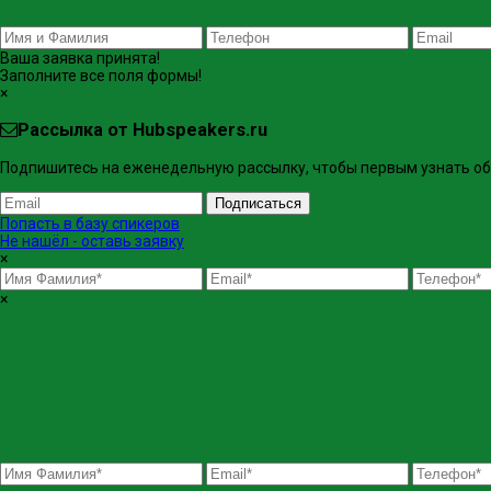
Ваша заявка принята!
Заполните все поля формы!
×
Рассылка от Hubspeakers.ru
Подпишитесь на еженедельную рассылку, чтобы первым узнать об 
Подписаться
Попасть в базу спикеров
Не нашёл - оставь заявку
×
×