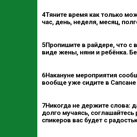
4
Тяните время как только мож
час, день, неделя, месяц, пол
5
Пропишите в райдере, что с 
виде жены, няни и ребёнка. Бе
6
Накануне мероприятия сообщ
вообще уже сидите в Сапсане 
7
Никогда не держите слова: 
долго мучаясь, соглашайтесь 
спикеров вас будет с радость