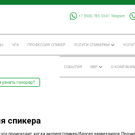
+7 (906) 785-33-41
Telegram
РЫ
ЧГК
ПРОФЕССИЯ СПИКЕР
УСЛУГИ СПИКЕРАМ
УСЛУГ
СОБЫТИЯ
NBF
О КОМПАНИ
и узнать гонорар?
я спикера​
что происходит, когда эксперт/спикер/блогер зазвездился. Прочит