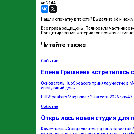
2144
Нашли опечатку в тексте? Выделите её и наж
Все права защищены. Полное или частичное 
При цитировании материалов прямая активная 
Читайте также
Событие
Елена Гришнева встретилась с
Основатель HubSpeakers приняла участие в Mee
следующий день
HUBSpeakers Magazine
•
3 августа 2026
•
47
Событие
Открылась новая студия для 
Качественный видеоконтент давно перестал 
включения, интервью первых лиц, пресс-конф