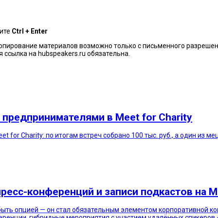
мите
Ctrl + Enter
копирование материалов возможно только с письменного разрешен
ссылка на hubspeakers.ru обязательна.
 предпринимателями в Meet for Charity
t for Charity: по итогам встреч собрано 100 тыс. руб., а один из 
пресс-конференций и записи подкастов на
быть опцией — он стал обязательным элементом корпоративной к
еренции, гибридные мероприятия с участием удалённых спикеров —