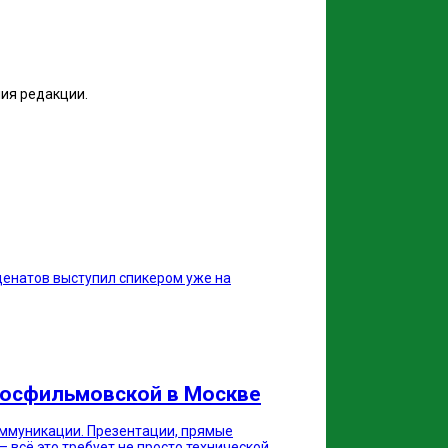
ия редакции.
меценатов выступил спикером уже на
 Мосфильмовской в Москве
оммуникации. Презентации, прямые
 всё это требует не просто технической