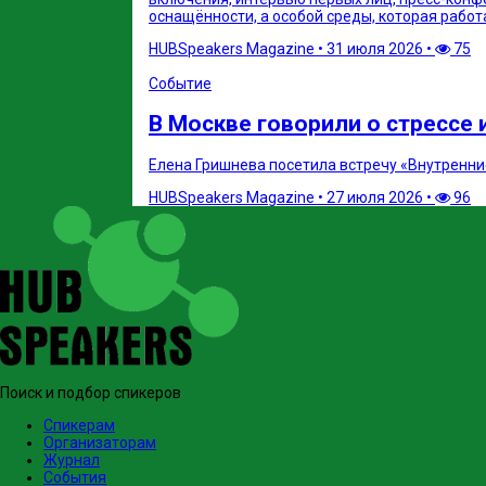
оснащённости, а особой среды, которая работ
HUBSpeakers Magazine
•
31 июля 2026
•
75
Событие
В Москве говорили о стрессе и
Елена Гришнева посетила встречу «Внутренние
HUBSpeakers Magazine
•
27 июля 2026
•
96
Поиск и подбор спикеров
Спикерам
Организаторам
Журнал
События