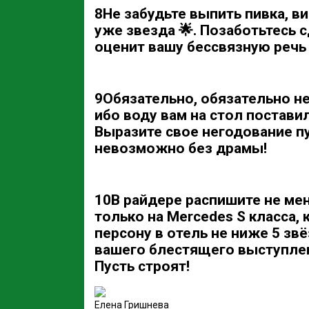
8
Не забудьте выпить пивка, в
уже звезда 🌟. Позаботьтесь 
оценит вашу бессвязную речь
9
Обязательно, обязательно не
ибо воду вам на стол поставили
Выразите свое негодование п
невозможно без драмы!
10
В райдере распишите не мен
только на Mercedes S класса,
персону в отель не ниже 5 звё
вашего блестящего выступле
Пусть строят!
Елена Гришнева