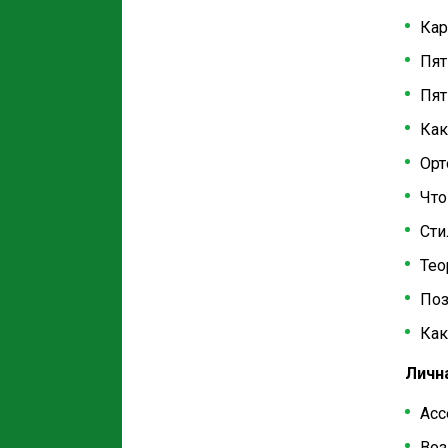
Кар
Пят
Пят
Как
Орт
Что
Сти
Тео
Поз
Как
Личн
Асс
Воз