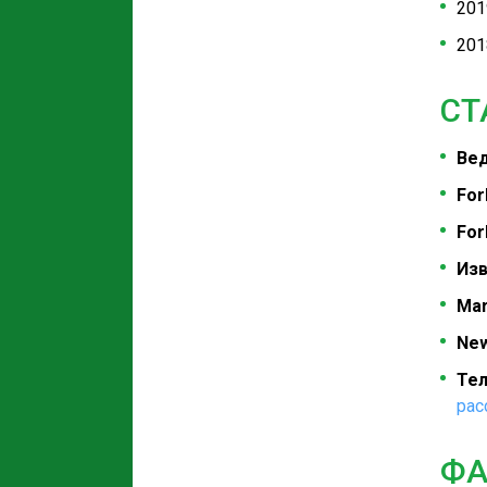
201
201
СТ
Вед
For
For
Изв
Mar
New
Тел
рас
ФА