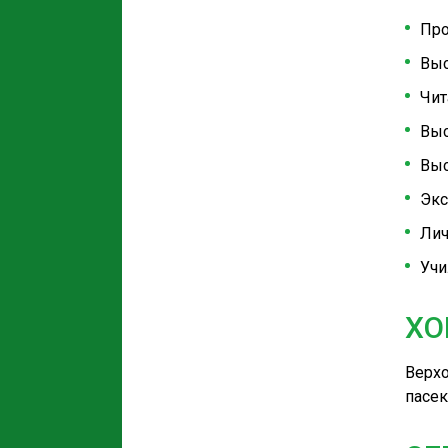
Про
Выс
Чит
Выс
Выс
Экс
Лич
Учи
ХО
Верхо
пасек