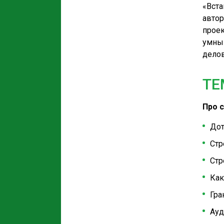
«Вста
автор
проек
умным
делов
ТЕ
Про с
Дот
Стр
Стр
Как
Гра
Ауд