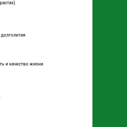
астах).
долголетия.
ь и качество жизни.
.