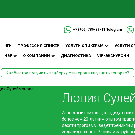
+7 (906) 785-33-41
Telegram
ЧГК
ПРОФЕССИЯ СПИКЕР
УСЛУГИ СПИКЕРАМ
УСЛУГИ О
NBF
О КОМПАНИИ
ДИАГНОСТИКА
VIP-ЭКСКУРСИИ
Как быстро получить подборку спикеров или узнать гонорар?
Люция Суле
Известный психолог, кандидат псих
более чем 20-летним опытом практи
десяти программ, ведет тренинги и
индивидуально в России и за рубеж