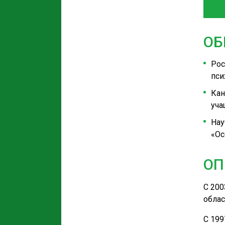
ОБ
Рос
пси
Кан
уча
Нау
«Ос
ОП
С 200
облас
С 199