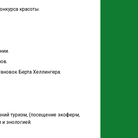
онкурса красоты.
нии.
ов.
тановок Берта Хеллингера.
енний туризм, (посещение экоферм,
 и энологией.