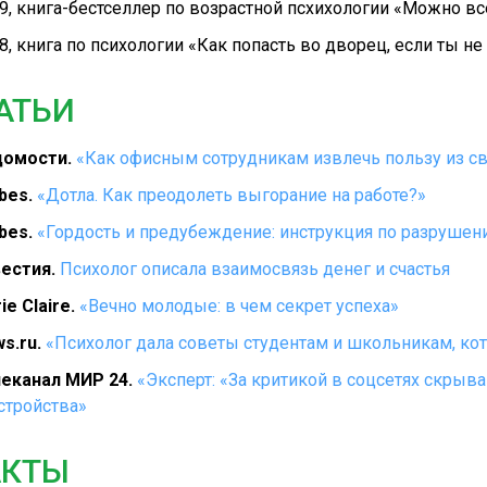
9, книга-бестселлер по возрастной псхихологии «Можно вс
8, книга по психологии «Как попасть во дворец, если ты не
АТЬИ
омости.
«Как офисным сотрудникам извлечь пользу из св
bes.
«Дотла. Как преодолеть выгорание на работе?»
bes.
«Гордость и предубеждение: инструкция по разрушен
естия.
Психолог описала взаимосвязь денег и счастья
ie Claire.
«Вечно молодые: в чем секрет успеха»
s.ru.
«Психолог дала советы студентам и школьникам, кот
еканал МИР 24.
«Эксперт: «За критикой в соцсетях скры
стройства»
КТЫ