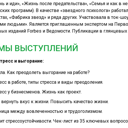
нь и иди», «Жизнь после предательства», «Семья и как в не
ских программ). В качестве «звездного психолога» работа
тах, «Фабрика звезд» и ряда других. Участвовала в ток-
и людьми». Является приглашенным экспертом на Первом 
ых изданий Forbes и Ведомости. Публикации в глянцевых жу
МЫ ВЫСТУПЛЕНИЙ
тресс и выгорание:
ла. Как преодолеть выгорание на работе?
есс в работе, типы стресса и виды преодоления.
есс у бизнесменов. Жизнь как проект.
 вернуть вкус к жизни. Повысить качество жизни.
ница между вовлеченностью и трудоголизмом.
ит стрессоустойчивости. Чек-лист из 35 ключевых вопросо