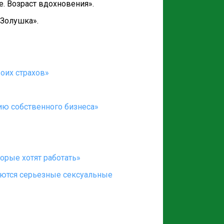
е. Возраст вдохновения».
 Золушка».
оих страхов»
ию собственного бизнеса»
орые хотят работать»
ваются серьезные сексуальные