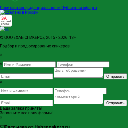
Политика конфиденциальности
Публичная оферта
ЗА
ЧЕСТНЫЙ
БИЗНЕС
© ООО «ХАБ СПИКЕРС», 2015 - 2026. 18+
Подбор и продюсирование спикеров.
×
×
Отправить
×
Отправить
Ваша заявка принята!
Заполните все поля формы!
×
Рассылка от Hubspeakers.ru