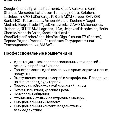
Google, CharlesTyrwhitt, Redmond, Knauf, BaltikumsBank,
Stender, Mercedes, LattelecomTehnology, CitrusSolutions,
Lattelecom BPO, LUKoilBaltija R, Bank M2M Europe, SAP, SEB
Bank, LIKO - R, Luxobaltic, AmservMotors, Kuehne + Nagel,
Medilink, ElagroTrade, RīgasDzirnavnieks, ZAAO, Malsenaplius,
Brabantia, REFTRANS Logistics, LIAA, JelgavasPilsaptiekas, Berlin-
Chemie/MenariniBaltic, KonekeskoLatvija,
WoodReligionBarberShop, IdeaPortRiga, 9 канал ТВ (Россия),
Первое Радио (Россия), Латвийская Государственная
Телерадиокомпания, VIASAT.
Профессиональные компетенции
Адаптация высокопрофессиональных технологий к
решению проблем бизнеса.
Трансформация идей компании в яркие маркетинговые
продукты.
Выступления перед камерой и микрофоном. Поведение
на сцене перед аудиторией.
Пластика и лёгкость в публичном общении.
Чёткая, понятная, красивая речь.
Психология общения.
Утончённый стиль и безупречные манеры.
Эмоциональный интеллект.
Эмоциональный контакт, воздействие и
взаимодействие.