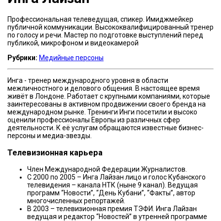
Профессиональная телеведущая, спикер. Имиджмейкер
публичной коммуникации. Высококвалифицированный тренер
по голосу и речи. Мастер по подготовке выступлений перед
публикой, микрофоном и видеокамерой
Рубрики:
Медийные персоны
Инга - тренер международного уровня в области
межличностного и делового общения. В настоящее время
живёт в Лондоне. Работает с крупными компаниями, которые
заинтересованы в активном продвижении своего бренда на
международном рынке. Тренинги Инги посетили и высоко
оценили профессионалы Европы из различных сфер
деятельности. К её услугам обращаются известные бизнес-
персоны и медиа-звезды.
Телевизионная карьера
Член Международной Федерации Журналистов.
С 2000 по 2005 – Инга Лайзан лицо и голос Кубанского
телевидения – канала НТК (ныне 9 канал). Ведущая
программ “Новости”, “День Кубани”, “Факты”, автор
многочисленных репортажей.
В 2003 – телевизионная премия ТЭФИ. Инга Лайзан
ведущая и редактор “Новостей” в утренней программе