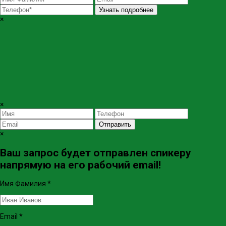
Узнать подробнее
×
×
Отправить
×
Ваш запрос будет отправлен спикеру
напрямую на его рабочий email!
Имя Фамилия
*
Email
*