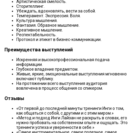
Артистическая смелость.
Сторителлинг.
Убеждать, вдохновлять, вести за собой.
Темперамент. Экспрессия. Воля.
Культура мышления.
Фантазия. Образное мышление.
Креативное мышление.
Респектабельность.
Протокол и этикет в бизнес-коммуникации.
Преимущества выступлений
Искренняя и высокопрофессиональная подача
информации.
Глубокое владение предметом.
Живые, яркие, эмоциональные выступления мгновенно
включают публику.
На протяжении всего выступления аудитория
вовлечена в процесс общения со спикером.
Отзывы
«От первой до последней минуты тренинги Инги о том,
как общаться с собой, с другими и с этим миром.»
«Метод и подход Инги Лайзан не раскрыть в словах, его
нужно пробовать на собственном опыте и ощущать. Это
тренинги успеха и уверенности в себе.»
«Самое инструментальное, самое полезное, самое