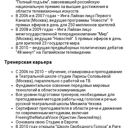
“Полный подъём”, завоевавшей российскую
национальную премию за высшие достижения в
области телевизионных искусств.
В 2006 и в 2007 годах – Инга Лайзан лицо Первого
Канала (Москва), ведущая программы “Новости”. 9
прямых эфиров в день для 250 миллионов зрителей.
В 2008 и 2009 годах – Инга Лайзан лицо
межгосударственной телерадиокомпании “Мир”
(Москва), ведущая “Новостей”. 5 прямых эфиров в день
для зрителей 23 государств мира.
В 2010 – ведущая предвыборных политических дебатов
“48 минут” на Латвийском телевидении.
Тренерская карьера
С 2006 по 2010 – обучение, стажировка и преподавание
в Театральной школе-студии Ларисы Соловьёвой
(Москва), параллельно с работой на TB.
Фундаментальное освоение передовых мировых
технологий в области коммуникации.
Все уровни подготовки тренеров, необходимые для
преподавания методов работы над голосом и речью
русской театральной школы Михаила Чехова.
Сертификат преподавателя в области речи и движения
по современным методикам, включая
FreeingtheNaturalVoice (Кристин Линклейтер).
Основала свою Студию в Европе.
В 2010 году открыла ”Школу Свободного Голоса" в Риге.