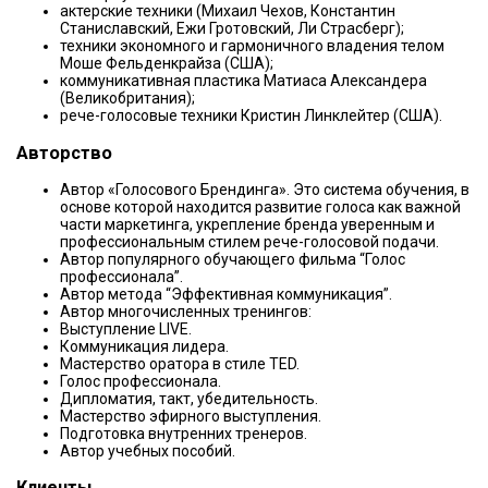
актерские техники (Михаил Чехов, Константин
Станиславский, Ежи Гротовский, Ли Страсберг);
техники экономного и гармоничного владения телом
Моше Фельденкрайза (США);
коммуникативная пластика Матиаса Александера
(Великобритания);
рече-голосовые техники Кристин Линклейтер (США).
Авторство
Автор «Голосового Брендинга». Это система обучения, в
основе которой находится развитие голоса как важной
части маркетинга, укрепление бренда уверенным и
профессиональным стилем рече-голосовой подачи.
Автор популярного обучающего фильма “Голос
профессионала”.
Автор метода “Эффективная коммуникация”.
Автор многочисленных тренингов:
Выступление LIVE.
Коммуникация лидера.
Мастерство оратора в стиле TED.
Голос профессионала.
Дипломатия, такт, убедительность.
Мастерство эфирного выступления.
Подготовка внутренних тренеров.
Автор учебных пособий.
Клиенты