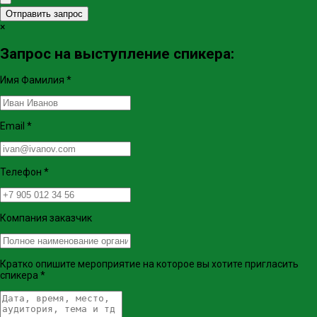
Отправить запрос
×
Запрос на выступление спикера:
Имя Фамилия
*
Email
*
Телефон
*
Компания заказчик
Кратко опишите мероприятие на которое вы хотите пригласить
спикера
*