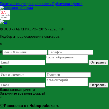
Политика конфиденциальности
Публичная оферта
ЗА
ЧЕСТНЫЙ
БИЗНЕС
© ООО «ХАБ СПИКЕРС», 2015 - 2026. 18+
Подбор и продюсирование спикеров.
×
×
Отправить
×
Отправить
Ваша заявка принята!
Заполните все поля формы!
×
Рассылка от Hubspeakers.ru