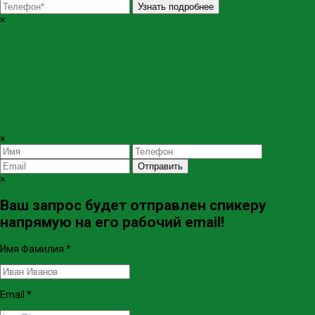
Узнать подробнее
×
×
Отправить
×
Ваш запрос будет отправлен спикеру
напрямую на его рабочий email!
Имя Фамилия
*
Email
*