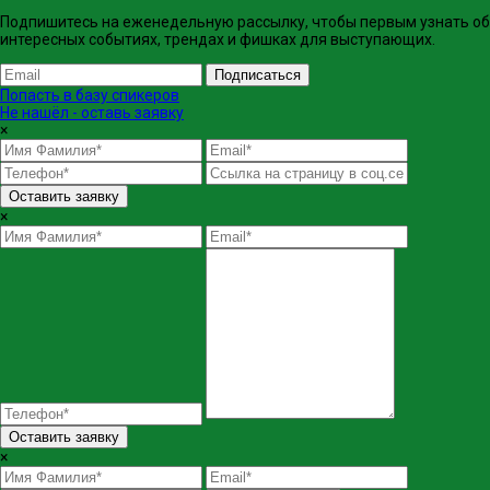
Подпишитесь на еженедельную рассылку, чтобы первым узнать об
интересных событиях, трендах и фишках ​для выступающих.
Подписаться
Попасть в базу спикеров
Не нашёл - оставь заявку
×
Оставить заявку
×
Оставить заявку
×