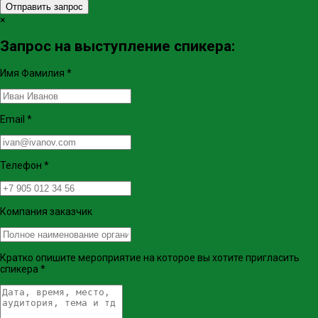
Отправить запрос
×
Запрос на выступление спикера:
Имя Фамилия
*
Email
*
Телефон
*
Компания заказчик
Кратко опишите мероприятие на которое вы хотите пригласить
спикера
*