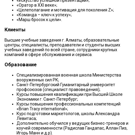
«Искусство успешной презентации»;
«Оратор в XXI веке»;
«Целеполагание и мотивация для поколения Z»;
«Команда – ключ к успеху»;
«Марш бросок к цели».
Клиенты
Высшие учебные заведения г. Алматы, образовательные
центры, специалисты, преподаватели и студенты высших
учебных заведений по всей стране, сотрудники крупных
компаний в сфере обслуживания и сервиса.
Образование
Специализированная военная школа Министерства
вооруженных сил РК;
Санкт-Петербургский Гуманитарный университет
профсоюзов (специалист правоведения);
Курсы повышения квалификации при Высшей Школе
Экономики г. Санкт-Петербург;
Курсы повышения профессиональных компетенций
«Brian Tracy international»;
Курс подготовки маркетологов, школы Александра
Левитаса;
Дополнительно обучился у ведущих бизнес-тренеров и
коучей современности (Радислав Гандапас, Аллан Пиз,
Игорь Манн и д.р).