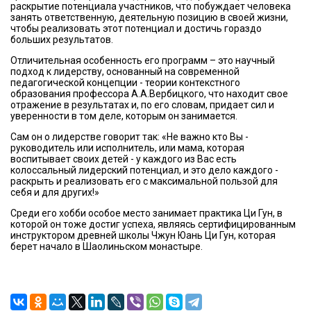
раскрытие потенциала участников, что побуждает человека
занять ответственную, деятельную позицию в своей жизни,
чтобы реализовать этот потенциал и достичь гораздо
больших результатов.
Отличительная особенность его программ – это научный
подход к лидерству, основанный на современной
педагогической концепции - теории контекстного
образования профессора А.А.Вербицкого, что находит свое
отражение в результатах и, по его словам, придает сил и
уверенности в том деле, которым он занимается.
Сам он о лидерстве говорит так: «Не важно кто Вы -
руководитель или исполнитель, или мама, которая
воспитывает своих детей - у каждого из Вас есть
колоссальный лидерский потенциал, и это дело каждого -
раскрыть и реализовать его с максимальной пользой для
себя и для других!»
Среди его хобби особое место занимает практика Ци Гун, в
которой он тоже достиг успеха, являясь сертифицированным
инструктором древней школы Чжун Юань Ци Гун, которая
берет начало в Шаолиньском монастыре.