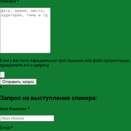
спикера
*
Если у вас есть официальное приглашение или файл презентации,
прикрепите его к запросу
Отправить запрос
×
Запрос на выступление спикера:
Имя Фамилия
*
Email
*