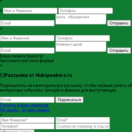
×
×
Отправить
×
Отправить
Ваша заявка принята!
Заполните все поля формы!
×
Рассылка от Hubspeakers.ru
Подпишитесь на еженедельную рассылку, чтобы первым узнать об
интересных событиях, трендах и фишках ​для выступающих.
Подписаться
Попасть в базу спикеров
Не нашёл - оставь заявку
×