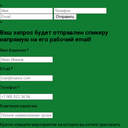
×
Отправить
×
Ваш запрос будет отправлен спикеру
напрямую на его рабочий email!
Имя Фамилия
*
Email
*
Телефон
*
Компания заказчик
Кратко опишите мероприятие на которое вы хотите пригласить