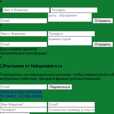
×
×
Отправить
×
Отправить
Ваша заявка принята!
Заполните все поля формы!
×
Рассылка от Hubspeakers.ru
Подпишитесь на еженедельную рассылку, чтобы первым узнать об
интересных событиях, трендах и фишках ​для выступающих.
Подписаться
Попасть в базу спикеров
Не нашёл - оставь заявку
×