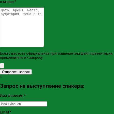
спикера
*
Если у вас есть официальное приглашение или файл презентации,
прикрепите его к запросу
Отправить запрос
×
Запрос на выступление спикера:
Имя Фамилия
*
Email
*