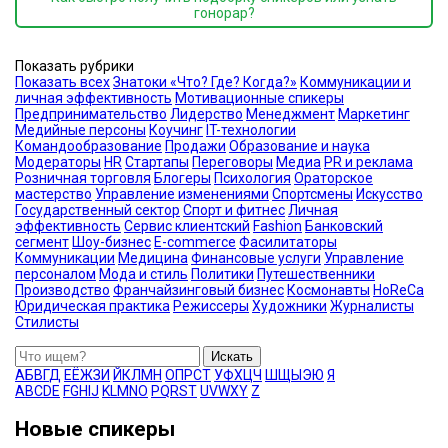
гонорар?
Показать рубрики
Показать всех
Знатоки «Что? Где? Когда?»
Коммуникации и
личная эффективность
Мотивационные спикеры
Предпринимательство
Лидерство
Менеджмент
Маркетинг
Медийные персоны
Коучинг
IT-технологии
Командообразование
Продажи
Образование и наука
Модераторы
HR
Стартапы
Переговоры
Медиа
PR и реклама
Розничная торговля
Блогеры
Психология
Ораторское
мастерство
Управление изменениями
Спортсмены
Искусство
Государственный сектор
Спорт и фитнес
Личная
эффективность
Сервис клиентский
Fashion
Банковский
сегмент
Шоу-бизнес
E-commerce
Фасилитаторы
Коммуникации
Медицина
Финансовые услуги
Управление
персоналом
Мода и стиль
Политики
Путешественники
Производство
Франчайзинговый бизнес
Космонавты
HoReCa
Юридическая практика
Режиссеры
Художники
Журналисты
Стилисты
Искать
А
Б
В
Г
Д
Е
Ё
Ж
З
И
Й
К
Л
М
Н
О
П
Р
С
Т
У
Ф
Х
Ц
Ч
Ш
Щ
Ы
Э
Ю
Я
A
B
C
D
E
F
G
H
I
J
K
L
M
N
O
P
Q
R
S
T
U
V
W
X
Y
Z
Новые спикеры