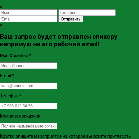
×
Отправить
×
Ваш запрос будет отправлен спикеру
напрямую на его рабочий email!
Имя Фамилия
*
Email
*
Телефон
*
Компания заказчик
Кратко опишите мероприятие на которое вы хотите пригласить