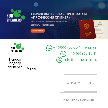
+7 (906) 785-33-41
Telegram
+7 (495) 369-19-41
Поиск и
info@hubspeakers.ru
подбор
спикеров
Меню
СПИКЕРЫ
ЧГК
ПРОФЕССИЯ СПИКЕР